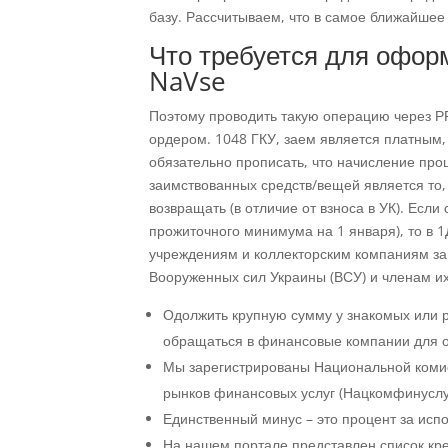
базу. Рассчитываем, что в самое ближайшее
Что требуется для офор
NaVse
Поэтому проводить такую операцию через 
ордером. 1048 ГКУ, заем является платным,
обязательно прописать, что начисление про
заимствованных средств/вещей является то,
возвращать (в отличие от взноса в УК). Есл
прожиточного минимума на 1 января), то в
учреждениям и коллекторским компаниям з
Вооруженных сил Украины (ВСУ) и членам и
Одолжить крупную сумму у знакомых или р
обращаться в финансовые компании для 
Мы зарегистрированы Национальной комис
рынков финансовых услуг (Нацкомфинуслу
Единственный минус – это процент за испо
На нашем портале представлен список кре