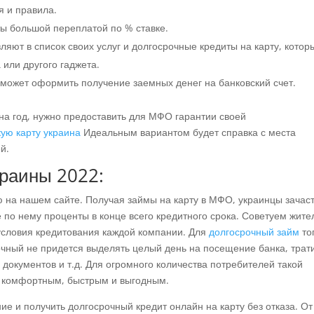
я и правила.
ы большой переплатой по % ставке.
ляют в список своих услуг и долгосрочные кредиты на карту, котор
 или другого гаджета.
н может оформить получение заемных денег на банковский счет.
 на год, нужно предоставить для МФО гарантии своей
ую карту украина
Идеальным вариантом будет справка с места
й.
раины 2022:
ю на нашем сайте. Получая займы на карту в МФО, украинцы зачас
по нему проценты в конце всего кредитного срока. Советуем жит
 условия кредитования каждой компании. Для
долгосрочный займ
то
рочный не придется выделять целый день на посещение банка, трат
 документов и т.д. Для огромного количества потребителей такой
о комфортным, быстрым и выгодным.
е и получить долгосрочный кредит онлайн на карту без отказа. От