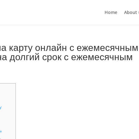
Home
About 
на карту онлайн с ежемесячным
на долгий срок с ежемесячным
у
»