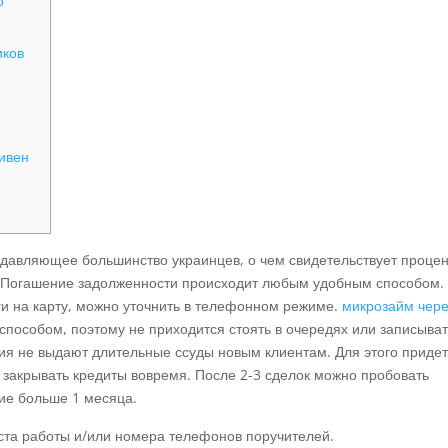
о
иков
ривен
одавляющее большинство украинцев, о чем свидетельствует проце
. Погашение задолженности происходит любым удобным способом.
ги на карту, можно уточнить в телефонном режиме.
микрозайм чере
пособом, поэтому не приходится стоять в очередях или записыва
ия не выдают длительные ссуды новым клиентам. Для этого приде
 закрывать кредиты вовремя. После 2-3 сделок можно пробовать
ние больше 1 месяца.
ста работы и/или номера телефонов поручителей.