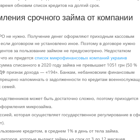
 время обновим список кредитов на долгий срок.
мления срочного займа от компании
РРО не нужно. Получение денег оформляют приходным кассовым
 если договором не установлено иное. Поэтому в договоре нужно
центов за пользование займом не предусмотрено. Недостатком
 что их придется
список микрофинансовых компаний украинв
и сумма списанного в 2020 году займа не превышает 1051 грн (50 %
 1ДФ признак дохода — «194». Банкам, небанковским финансовым
апрещено напоминать о задолженности по кредитам военнослужа
х семей.
одственников может быть достаточно сложно, поэтому приходится
оформления микрозайма.
сией, которая осуществляет государственное регулирование в сф
г).
льзование кредитом, в среднем 1% в день от тела займа.
диторов, которые выдают займы на срок от 3 до 12 месяцев.