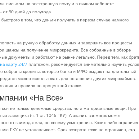
, письмом на электронную почту и в личном кабинете.
– от 30 дней до полугода.
 быстрого в том, что деньги получить в первом случае намного
попасть на ручную обработку данных и завершить все процессы
свои шансы на получение микрокредита. Все собранные в обзоре
е документы и работают на рынке легально. Перед тем, как брат
 на карту 24/7
платежом, рекомендуется внимательно изучить усло
це собраны кредиты, которые банки и МФО выдают на длительный
кредитов можно использовать для погашения других микрозаймов.
вания и правила по процентной ставке.
омпании «На Все»
аться не только денежные средства, но и материальные вещи. При
ью заемщика (ч. 1 ст. 1046 ГКУ). А значит, заемщик может
нные от заимодателя, по своему усмотрению. Каких-либо ограниче
нию ГКУ не устанавливает. Срок возврата тоже не ограничен, его