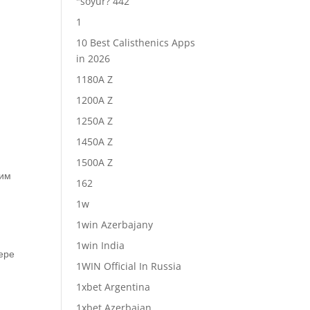
"soyur? 442
1
10 Best Calisthenics Apps
in 2026
1180A Z
1200A Z
1250A Z
1450A Z
1500A Z
щим
162
1w
1win Azerbajany
1win India
ере
1WIN Official In Russia
1xbet Argentina
1xbet Azerbajan