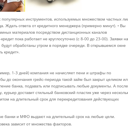
х популярных инструментов, используемых множеством частных ли
. Ждать ответа от кредитного менеджера (примерно минут). • Вы
кламных материалов посредством дистанционных каналов
-кредит пока работает не круглосуточно (с 8-00 до 23-00). Заявки н
 будут обработаны утром в порядке очереди. В открывшемся окне
ь кредит».
ример, 1-3 дней) компания не начисляет пени и штрафы по
бы до окончания грейс-периода такой займ был закрыт целиком и
ление банка, подавать или подписывать любые документы. А посл
, курьер доставит стильный банковский пластик уже через несколь
едитом на длительный срок для перекредитования действующих
рые банки и МФО выдают на длительный срок на любые цели.
века зависит от множества факторов.