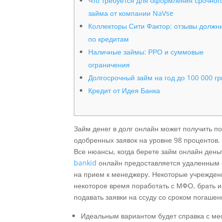
Что требуется для оформления срочног
займа от компании NaVse
Коллекторы Сити Фактор: отзывы должн
по кредитам
Наличные займы: РРО и суммовые
ограничения
Долгосрочный займ на год до 100 000 г
Кредит от Идея Банка
Займ денег в долг онлайн может получить п
одобренных заявок на уровне 98 процентов
Все нюансы, когда берете займ онлайн день
bankid
онлайн предоставляется удаленным с
на прием к менеджеру. Некоторые учрежден
некоторое время поработать с МФО, брать и
подавать заявки на ссуду со сроком погаше
Идеальным вариантом будет справка с ме