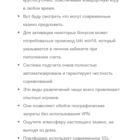
в любое время.
Вот буду смотреть что могут современные
казино предложить.
Для активации некоторых бонусов может
потребоваться промокод laki world, который
указывается в личном кабинете при
пополнении счета.
Система подсчета очков полностью
автоматизирована и гарантирует честность
соревнований.
Эти виды развлечений чаще всего привлекают
опытных игроков.
Они позволяют обойти географические
запреты без использования VPN.
Ощутите атмосферу настоящего казино, не
выходя из дома.
Платформа использует современное SSL-