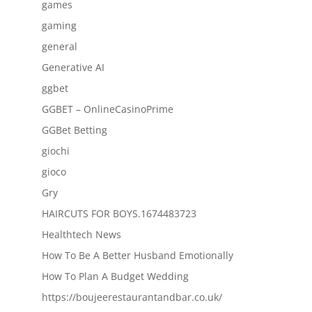
games
gaming
general
Generative AI
ggbet
GGBET – OnlineCasinoPrime
GGBet Betting
giochi
gioco
Gry
HAIRCUTS FOR BOYS.1674483723
Healthtech News
How To Be A Better Husband Emotionally
How To Plan A Budget Wedding
https://boujeerestaurantandbar.co.uk/