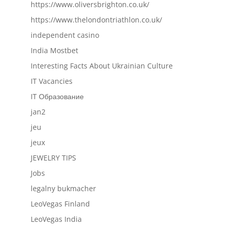
https://www.oliversbrighton.co.uk/
https://www.thelondontriathlon.co.uk/
independent casino
India Mostbet
Interesting Facts About Ukrainian Culture
IT Vacancies
IT Образование
jan2
jeu
jeux
JEWELRY TIPS
Jobs
legalny bukmacher
LeoVegas Finland
LeoVegas India