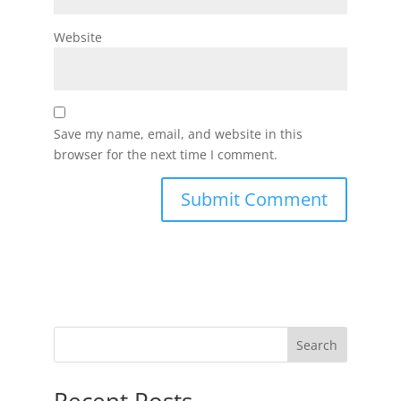
Website
Save my name, email, and website in this
browser for the next time I comment.
Search