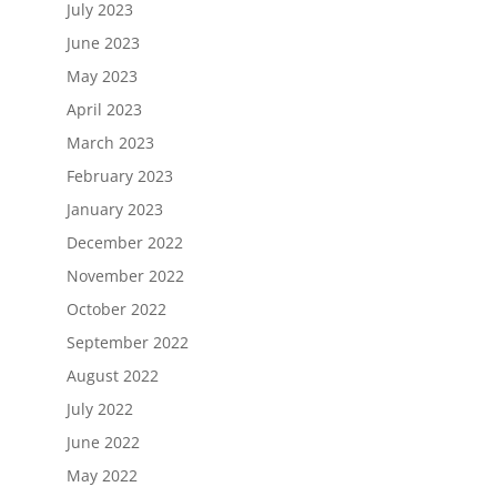
July 2023
June 2023
May 2023
April 2023
March 2023
February 2023
January 2023
December 2022
November 2022
October 2022
September 2022
August 2022
July 2022
June 2022
May 2022