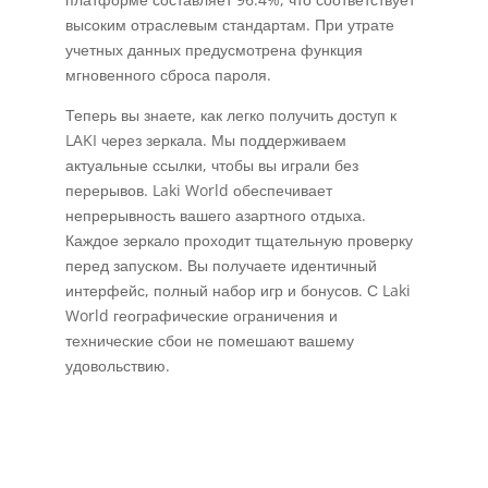
высоким отраслевым стандартам. При утрате
учетных данных предусмотрена функция
мгновенного сброса пароля.
Теперь вы знаете, как легко получить доступ к
LAKI через зеркала. Мы поддерживаем
актуальные ссылки, чтобы вы играли без
перерывов. Laki World обеспечивает
непрерывность вашего азартного отдыха.
Каждое зеркало проходит тщательную проверку
перед запуском. Вы получаете идентичный
интерфейс, полный набор игр и бонусов. С Laki
World географические ограничения и
технические сбои не помешают вашему
удовольствию.