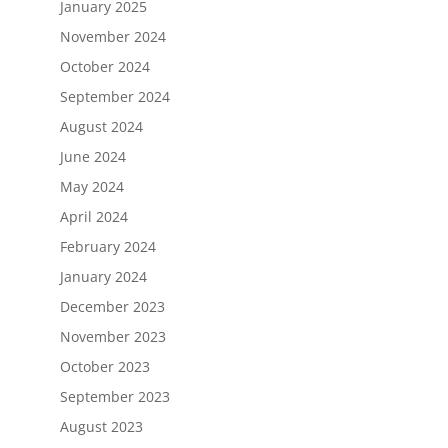
January 2025
November 2024
October 2024
September 2024
August 2024
June 2024
May 2024
April 2024
February 2024
January 2024
December 2023
November 2023
October 2023
September 2023
August 2023