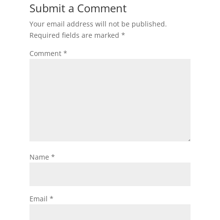
Submit a Comment
Your email address will not be published.
Required fields are marked
*
Comment
*
Name
*
Email
*