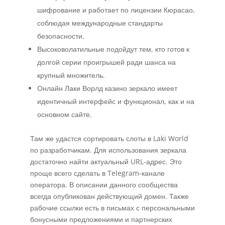
шифрование и работает по лицензии Кюрасао,
соблюдая международные стандарты
безопасности.
Высоковолатильные подойдут тем, кто готов к
долгой серии проигрышей ради шанса на
крупный множитель.
Онлайн Лаки Ворлд казино зеркало имеет
идентичный интерфейс и функционал, как и на
основном сайте.
Там же удастся сортировать слоты в Laki World
по разработчикам. Для использования зеркала
достаточно найти актуальный URL-адрес. Это
проще всего сделать в Telegram-канале
оператора. В описании данного сообщества
всегда опубликован действующий домен. Также
рабочие ссылки есть в письмах с персональными
бонусными предложениями и партнерских