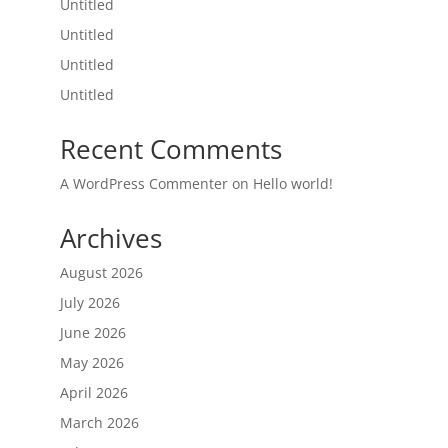
Untitled
Untitled
Untitled
Untitled
Recent Comments
A WordPress Commenter
on
Hello world!
Archives
August 2026
July 2026
June 2026
May 2026
April 2026
March 2026