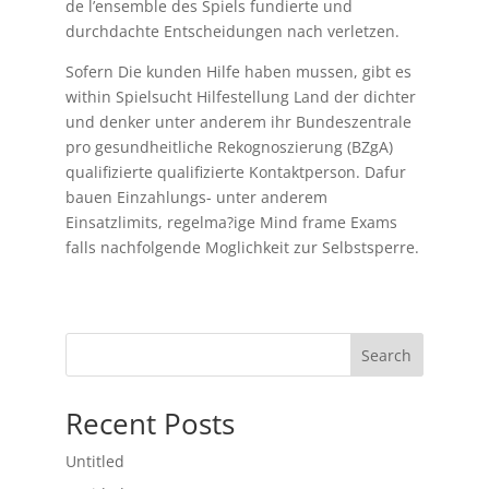
de l’ensemble des Spiels fundierte und
durchdachte Entscheidungen nach verletzen.
Sofern Die kunden Hilfe haben mussen, gibt es
within Spielsucht Hilfestellung Land der dichter
und denker unter anderem ihr Bundeszentrale
pro gesundheitliche Rekognoszierung (BZgA)
qualifizierte qualifizierte Kontaktperson. Dafur
bauen Einzahlungs- unter anderem
Einsatzlimits, regelma?ige Mind frame Exams
falls nachfolgende Moglichkeit zur Selbstsperre.
Search
Recent Posts
Untitled