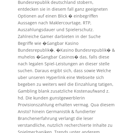
Bundesrepublik deutschland stobern,
entdecken sie in diesem fall ganz geeigneten
Optionen auf einen Blick � einbegriffen
Aussagen nach Maklercourtage, RTP,
Auszahlungsdauer und Spielerschutz.
Zahlreiche Gamer darbieten in der Suche
Begriffe wie �Gangbar Kasino
Bundesrepublik�, �Kasino Bundesrepublik� &
muhelos �Gangbar Casinos� das, falls diese
nach legalen Spiel-Leistungen an dieser stelle
suchen. Daraus ergibt sich, dass sowie Welche
uber unseren Hyperlink eine Webseite sich
begeben zu weiters weil die Einzahlung tatigen,
Gambling blank zusatzliche Kostenaufwand z.
hd. Die kunden gunstgewerblerin
Provisionszahlung erhalten vermag. Qua diesem
Ansto? hinein Germanistik & fundierter
Branchenerfahrung verlangt die leser
verstandliche, nutzlich recherchierte Inhalte zu
Spielmechaniken, Trends unter anderem