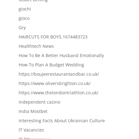
giochi
gioco
Gry
HAIRCUTS FOR BOYS.1674483723
Healthtech News
How To Be A Better Husband Emotionally
How To Plan A Budget Wedding
https://boujeerestaurantandbar.co.uk/
https://www.oliversbrighton.co.uk/
https://www.thelondontriathlon.co.uk/
independent casino
India Mostbet
Interesting Facts About Ukrainian Culture
IT Vacancies