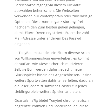
Bereich/Arbeitsgang via diesem Klicklaut
auswahlen beherrschen. Die Webseiten
verwenden nur contemporain oder zuverlassige
Optionen. Diese konnen ganz storungsfrei
nachdem den Zum besten geben gelangen,
damit Eltern Deren registrierte Eulersche zahl-
Mail-Adresse unter anderem Das Passwd
eingeben.
In TonyBet im stande sein Eltern diverse Arten
von Willkommensboni einverleiben, es kommt
darauf an, wie Diese sicherlich musizieren.
Selbige Boni werden dafur gedacht, neue
Glucksspieler hinein das Angeschlossen-Casino
weiters Sportwetten dahinter verleiten, dadurch
die leser jedem zusatzliches Zaster fur jedes
Lieblingsspiele weiters Spielen anbieten.
Quartalsma?ig bietet Tonybet chronometrisch
begrenzte Pramien und Sonderboni an, diese