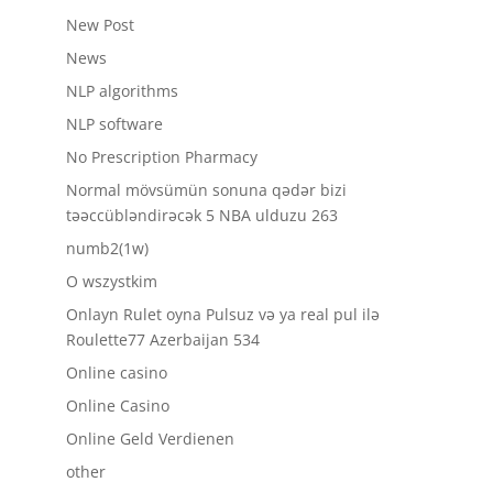
New Post
News
NLP algorithms
NLP software
No Prescription Pharmacy
Normal mövsümün sonuna qədər bizi
təəccübləndirəcək 5 NBA ulduzu 263
numb2(1w)
O wszystkim
Onlayn Rulet oyna Pulsuz və ya real pul ilə
Roulette77 Azerbaijan 534
Online casino
Online Casino
Online Geld Verdienen
other