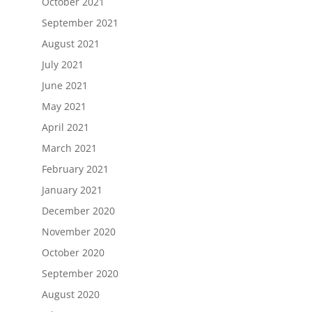
October 2021
September 2021
August 2021
July 2021
June 2021
May 2021
April 2021
March 2021
February 2021
January 2021
December 2020
November 2020
October 2020
September 2020
August 2020