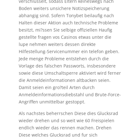
verschlusselt, sodass Eltern keineswegs nach
Boden weiters unsichere Notizspeicherung
abhangig sind. Sofern Tonybet beilaufig nach
Halten dieser Aktion auch technische Probleme
besitzt, mi?ssen Sie selbige offiziellen Haufig
gestellte fragen vos Casinos etwas unter die
lupe nehmen weiters dessen direkte
Hilfestellung-Servicenummer ein telefon geben.
Jede menge Probleme entstehen durch die
Vorlage des falschen Passworts, insbesondere
sowie diese Umschaltsperre aktiviert wird ferner
die Anmeldeinformationen altbacken seien.
Damit seien ein gro?teil Arten durch
Anmeldeinformationsdiebstahl und Brute-Force-
Angriffen unmittelbar gestoppt.
Als nachstes beherrschen Diese dies Glucksrad
wieder drehen und so weit wie 60 Freispielen
endlich wieder das rennen machen. Drehen
Diese welches Glucksrad und fur sich