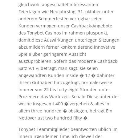
gleichwohl angeschaltet interessanten
Feiertagen wie Neujahrstag, 31. oktober unter
anderem Sommerfesten verfugbar seien.
Kunden vermogen unser Cashback-Angebote
des Tonybet Casinos im rahmen pluspunkt,
damit diese Auswirkungen unterlegen Sitzungen
abzumildern ferner konkomitierend innovative
Spiele uber geringerem Aussicht
auszuprobieren. Sofern das moderne Cashback-
Satz 9.1 % betragt, man sagt, sie seien
angewandten Kunden inside � 12 � dahinter
ihrem Guthaben hinzugefugt, normalerweise
innerer von 22 bis forty-eight Stunden unter
Prozedere das Wartezeit. Sobald Diese unter der
woche insgesamt 400 � vergehen & alles in
allem three hundred � obsiegen, betragt Ein
Nettoverlust two hundred fifity �.
Tonybet-Teammitglieder beantworten ublich im
innern irgendeiner Time, ich dieweil der