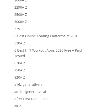
2000A Z
2290A Z
2500A Z
3000A Z
329
5 Best Online Trading Platforms of 2026
530A Z
6 Best HIIT Workout Apps 2026 Free + Paid
Tested
620A Z
750A Z
820A Z
a16z generative ai
adobe generative ai 1
After First Date Rules
all Z