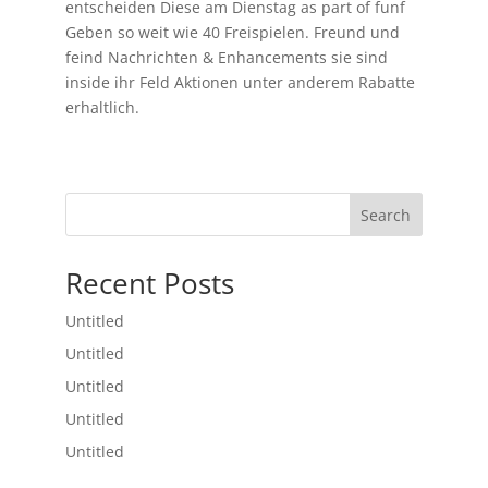
entscheiden Diese am Dienstag as part of funf
Geben so weit wie 40 Freispielen. Freund und
feind Nachrichten & Enhancements sie sind
inside ihr Feld Aktionen unter anderem Rabatte
erhaltlich.
Search
Recent Posts
Untitled
Untitled
Untitled
Untitled
Untitled