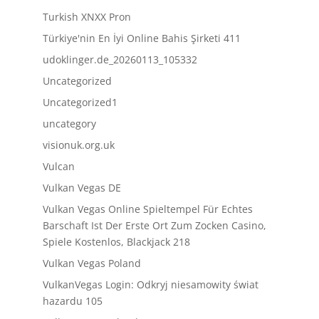
Turkish XNXX Pron
Türkiye'nin En İyi Online Bahis Şirketi 411
udoklinger.de_20260113_105332
Uncategorized
Uncategorized1
uncategory
visionuk.org.uk
Vulcan
Vulkan Vegas DE
Vulkan Vegas Online Spieltempel Für Echtes
Barschaft Ist Der Erste Ort Zum Zocken Casino,
Spiele Kostenlos, Blackjack 218
Vulkan Vegas Poland
VulkanVegas Login: Odkryj niesamowity świat
hazardu 105