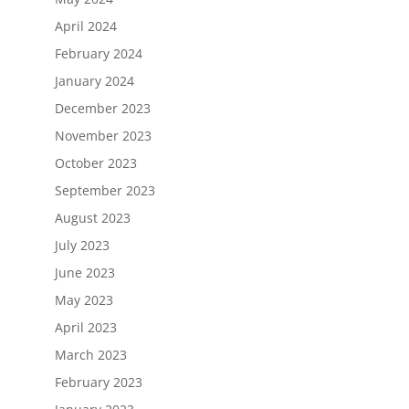
April 2024
February 2024
January 2024
December 2023
November 2023
October 2023
September 2023
August 2023
July 2023
June 2023
May 2023
April 2023
March 2023
February 2023