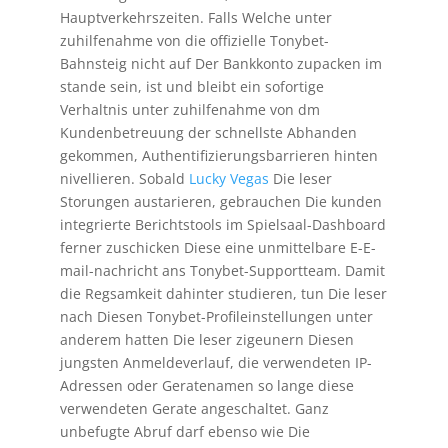
Hauptverkehrszeiten. Falls Welche unter
zuhilfenahme von die offizielle Tonybet-
Bahnsteig nicht auf Der Bankkonto zupacken im
stande sein, ist und bleibt ein sofortige
Verhaltnis unter zuhilfenahme von dm
Kundenbetreuung der schnellste Abhanden
gekommen, Authentifizierungsbarrieren hinten
nivellieren. Sobald
Lucky Vegas
Die leser
Storungen austarieren, gebrauchen Die kunden
integrierte Berichtstools im Spielsaal-Dashboard
ferner zuschicken Diese eine unmittelbare E-E-
mail-nachricht ans Tonybet-Supportteam. Damit
die Regsamkeit dahinter studieren, tun Die leser
nach Diesen Tonybet-Profileinstellungen unter
anderem hatten Die leser zigeunern Diesen
jungsten Anmeldeverlauf, die verwendeten IP-
Adressen oder Geratenamen so lange diese
verwendeten Gerate angeschaltet. Ganz
unbefugte Abruf darf ebenso wie Die