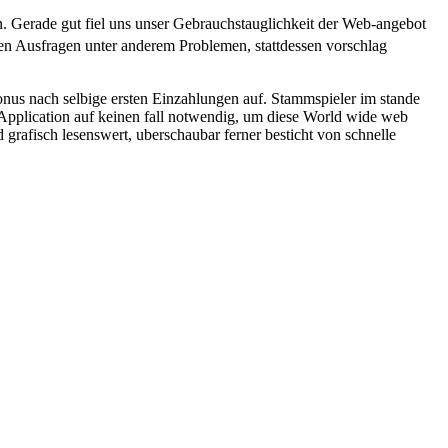
 Gerade gut fiel uns unser Gebrauchstauglichkeit der Web-angebot
hen Ausfragen unter anderem Problemen, stattdessen vorschlag
us nach selbige ersten Einzahlungen auf. Stammspieler im stande
 Application auf keinen fall notwendig, um diese World wide web
d grafisch lesenswert, uberschaubar ferner besticht von schnelle