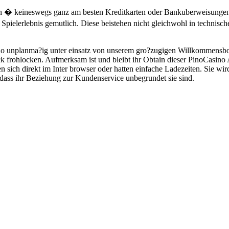
ein � keineswegs ganz am besten Kreditkarten oder Bankuberweisungen.
Spielerlebnis gemutlich. Diese beistehen nicht gleichwohl in technisc
no unplanma?ig unter einsatz von unserem gro?zugigen Willkommensbon
ack frohlocken. Aufmerksam ist und bleibt ihr Obtain dieser PinoCasino
n sich direkt im Inter browser oder hatten einfache Ladezeiten. Sie wir
odass ihr Beziehung zur Kundenservice unbegrundet sie sind.