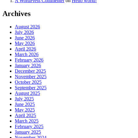
A WordPress Commenter
on
Hello world!
Archives
August 2026
July 2026
June 2026
May 2026
April 2026
March 2026
February 2026
January 2026
December 2025
November 2025
October 2025
September 2025
August 2025
July 2025
June 2025
May 2025
April 2025
March 2025
February 2025
January 2025
November 2024