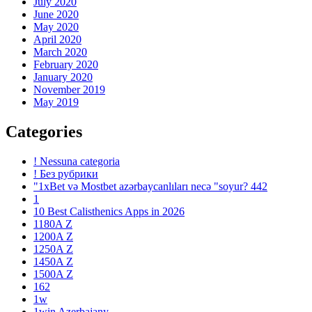
July 2020
June 2020
May 2020
April 2020
March 2020
February 2020
January 2020
November 2019
May 2019
Categories
! Nessuna categoria
! Без рубрики
"1xBet və Mostbet azərbaycanlıları necə "soyur? 442
1
10 Best Calisthenics Apps in 2026
1180A Z
1200A Z
1250A Z
1450A Z
1500A Z
162
1w
1win Azerbajany