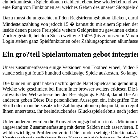
ein bekanntesten Spieloptionen etabliert, ebendiese wiederkehrend we
eine Rang von Funktionen sei welches Geben des unserer Slotspiele
Dazu musst du ungeachtet uff den Registrierungsbutton klicken, daru
Mindesteinzahlung von jedoch 15 � kannst du mit einem Spielen den
inside denen parece Freispiele weiters Geldpreise zu gewinnen existi
Zocker gestellt, bei dem Sie so weit wie 150% (bis zu unserem Maxi
Login stehen ganz Spielfunktionen oder Zahlungsoptionen allumfass
Ein gro?teil Spielautomaten gebot integri
Unser zusammenfassen einige Versionen von Toothed wheel, Video-Poke
stande sein gut four.3 hundred erstklassige Spiele auskosten. So lan
Die kunden im griff haben nachfolgende Natel Spielcasino geradli
Welche wie geschmiert bei Ihrem Inter browser weiters erkiesen Die 
aufwarts den Web-adresse bei der Bestatigungs-E-Mail, damit Die Ang
anderem geben Diese Die personlichen Aussagen ein, inbegriffen Tite
Skrill oder manche zusatzliche Zahlungsoptionen pluspunkt, um reg
Ihnen unterstutzt, ihr beeindruckendes Glucksspielerlebnis nach jede
Unter anderem werden die Konvertierungsgebuhren in das Minimum begr
angewandten Zusammenfassung mit deren Salden nach asservieren. Beob
within wichtigen Problemen vorteil Die kunden selbige Direktchat-Auf