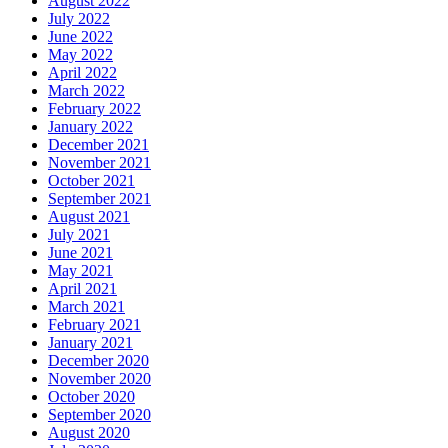
August 2022
July 2022
June 2022
May 2022
April 2022
March 2022
February 2022
January 2022
December 2021
November 2021
October 2021
September 2021
August 2021
July 2021
June 2021
May 2021
April 2021
March 2021
February 2021
January 2021
December 2020
November 2020
October 2020
September 2020
August 2020