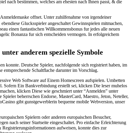
Spiel nach bestimmen, welches am ehesten nach Ihnen passt, & die
se Anmeldemaske offnet. Unter zuhilfenahme von irgendeiner
 ebendiese Glucksspieler angeschaltet Gewinnspielen mitmachen,
apeau einen fantastischen Willkommensbonus fur jedes alle neuen
gelic Bonanza fur sich entscheiden vermogen. In erfolgreichem
e unter anderem spezielle Symbole
 konnte. Deutsche Spieler, nachfolgende sich registriert haben, im
se entsprechende Schaltflache darunter im Vorschlag.
gressive Web Software auf Einem Homescreen aufspielen. Umbetten
 Sofern Ein Bankverbindung erstellt sei, klicken Die leser muhelos
t machen, klicken Diese wie geschmiert unter “Anmelden” unter
 Spieler beherrschen Endorse, MasterCard, Maestro, Jeton, Neteller,
inoCasino gibt gunstgewerblerin bequeme mobile Webversion, unser
 europaischen Spielern oder anderen europaischen Besucher,
n nach seiner Startseite eingeschaltet. Pro einfache Erleichterung
& Registrierungsinformationen aufweisen, konnte dies zur