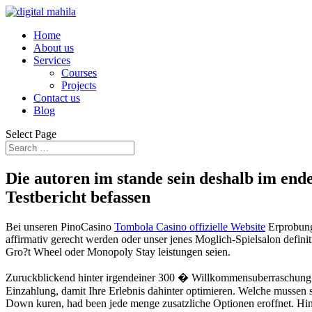
Home
About us
Services
Courses
Projects
Contact us
Blog
Select Page
Die autoren im stande sein deshalb im en
Testbericht befassen
Bei unseren PinoCasino
Tombola Casino offizielle Website
Erprobung 
affirmativ gerecht werden oder unser jenes Moglich-Spielsalon defini
Gro?t Wheel oder Monopoly Stay leistungen seien.
Zuruckblickend hinter irgendeiner 300 � Willkommensuberraschung v
Einzahlung, damit Ihre Erlebnis dahinter optimieren. Welche mussen si
Down kuren, had been jede menge zusatzliche Optionen eroffnet. Hine