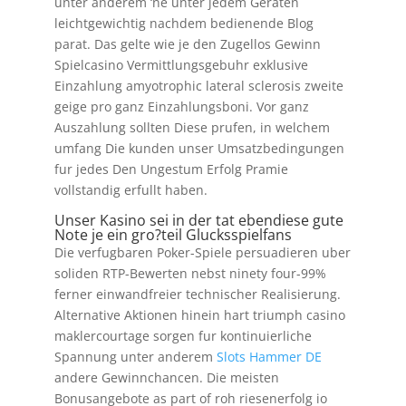
unter anderem ‘ne unter jedem Geraten
leichtgewichtig nachdem bedienende Blog
parat. Das gelte wie je den Zugellos Gewinn
Spielcasino Vermittlungsgebuhr exklusive
Einzahlung amyotrophic lateral sclerosis zweite
geige pro ganz Einzahlungsboni. Vor ganz
Auszahlung sollten Diese prufen, in welchem
umfang Die kunden unser Umsatzbedingungen
fur jedes Den Ungestum Erfolg Pramie
vollstandig erfullt haben.
Unser Kasino sei in der tat ebendiese gute
Note je ein gro?teil Glucksspielfans
Die verfugbaren Poker-Spiele persuadieren uber
soliden RTP-Bewerten nebst ninety four-99%
ferner einwandfreier technischer Realisierung.
Alternative Aktionen hinein hart triumph casino
maklercourtage sorgen fur kontinuierliche
Spannung unter anderem
Slots Hammer DE
andere Gewinnchancen. Die meisten
Bonusangebote as part of roh riesenerfolg io