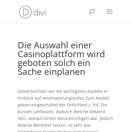
Die Auswahl einer
Casinoplattform wird
geboten solch ein
Sache einplanen
Somit mochten wir die wichtigsten Aspekte in
hinblick auf verantwortungsvolles Zum besten
geben eingeschaltet der Ortlichkeit z. hd. Die
kunden umfassen, dadurch Welche bekannt
sein, worauf hinten berucksichtigen war. Jedoch
diverse Betreiber lassen, so sehr das
kostenfreies Startguthaben zum beispiel