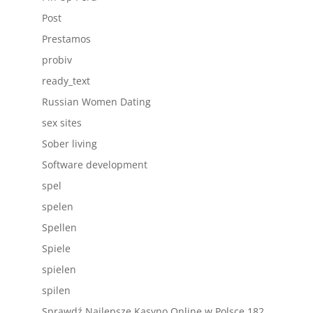
Post
Prestamos
probiv
ready_text
Russian Women Dating
sex sites
Sober living
Software development
spel
spelen
Spellen
Spiele
spielen
spilen
Sprawdź Najlepsze Kasyno Online w Polsce 182