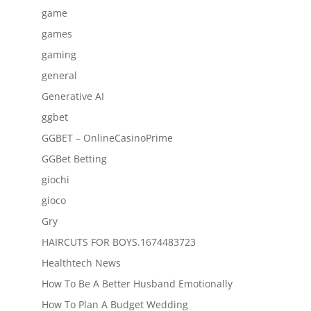
game
games
gaming
general
Generative AI
ggbet
GGBET – OnlineCasinoPrime
GGBet Betting
giochi
gioco
Gry
HAIRCUTS FOR BOYS.1674483723
Healthtech News
How To Be A Better Husband Emotionally
How To Plan A Budget Wedding