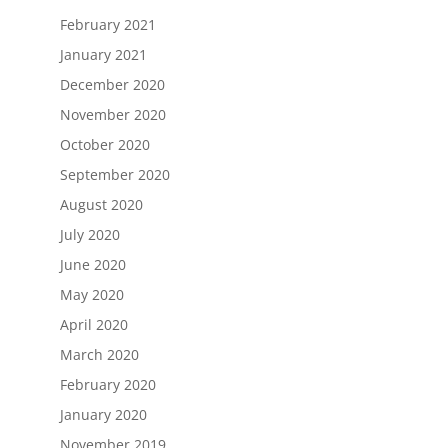
February 2021
January 2021
December 2020
November 2020
October 2020
September 2020
August 2020
July 2020
June 2020
May 2020
April 2020
March 2020
February 2020
January 2020
November 2019