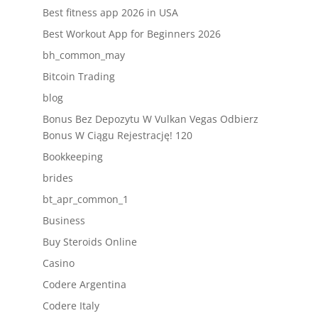
Best fitness app 2026 in USA
Best Workout App for Beginners 2026
bh_common_may
Bitcoin Trading
blog
Bonus Bez Depozytu W Vulkan Vegas Odbierz
Bonus W Ciągu Rejestrację! 120
Bookkeeping
brides
bt_apr_common_1
Business
Buy Steroids Online
Casino
Codere Argentina
Codere Italy