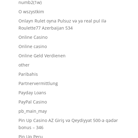
numb2(1w)
O wszystkim
Onlayn Rulet oyna Pulsuz və ya real pul ilə
Roulette77 Azerbaijan 534
Online Casino
Online casino
Online Geld Verdienen
other
Paribahis
Partnervermittlung
Payday Loans
PayPal Casino
pb_main_may
Pin Up Casino AZ Giriş və Qeydiyyat 500-ə qədər
bonus – 346
Pin Up Peru