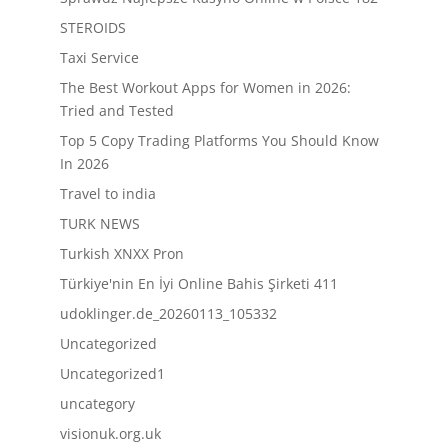
STEROIDS
Taxi Service
The Best Workout Apps for Women in 2026:
Tried and Tested
Top 5 Copy Trading Platforms You Should Know
In 2026
Travel to india
TURK NEWS
Turkish XNXX Pron
Türkiye'nin En İyi Online Bahis Şirketi 411
udoklinger.de_20260113_105332
Uncategorized
Uncategorized1
uncategory
visionuk.org.uk