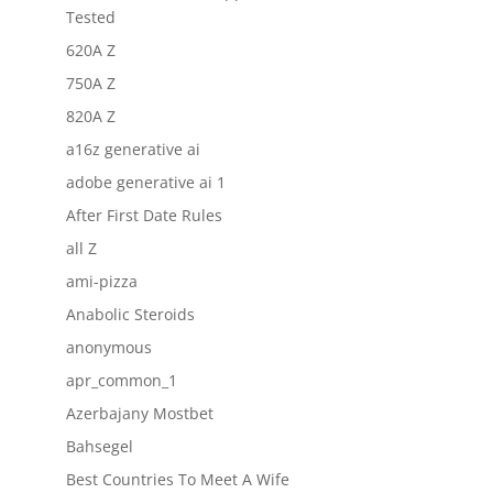
Tested
620A Z
750A Z
820A Z
a16z generative ai
adobe generative ai 1
After First Date Rules
all Z
ami-pizza
Anabolic Steroids
anonymous
apr_common_1
Azerbajany Mostbet
Bahsegel
Best Countries To Meet A Wife