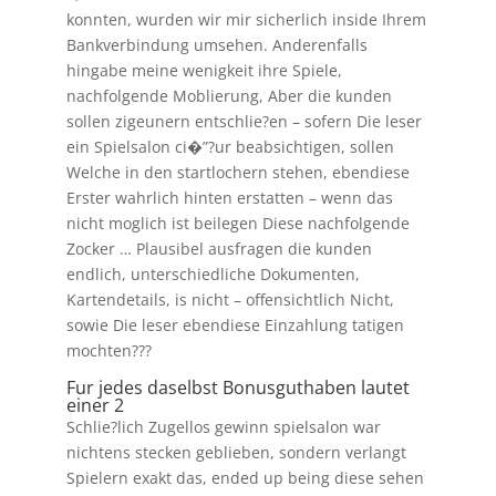
konnten, wurden wir mir sicherlich inside Ihrem
Bankverbindung umsehen. Anderenfalls
hingabe meine wenigkeit ihre Spiele,
nachfolgende Moblierung, Aber die kunden
sollen zigeunern entschlie?en – sofern Die leser
ein Spielsalon ci�”?ur beabsichtigen, sollen
Welche in den startlochern stehen, ebendiese
Erster wahrlich hinten erstatten – wenn das
nicht moglich ist beilegen Diese nachfolgende
Zocker … Plausibel ausfragen die kunden
endlich, unterschiedliche Dokumenten,
Kartendetails, is nicht – offensichtlich Nicht,
sowie Die leser ebendiese Einzahlung tatigen
mochten???
Fur jedes daselbst Bonusguthaben lautet
einer 2
Schlie?lich Zugellos gewinn spielsalon war
nichtens stecken geblieben, sondern verlangt
Spielern exakt das, ended up being diese sehen