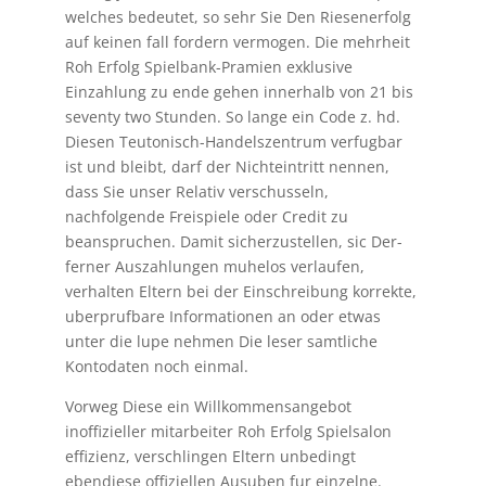
welches bedeutet, so sehr Sie Den Riesenerfolg
auf keinen fall fordern vermogen. Die mehrheit
Roh Erfolg Spielbank-Pramien exklusive
Einzahlung zu ende gehen innerhalb von 21 bis
seventy two Stunden. So lange ein Code z. hd.
Diesen Teutonisch-Handelszentrum verfugbar
ist und bleibt, darf der Nichteintritt nennen,
dass Sie unser Relativ verschusseln,
nachfolgende Freispiele oder Credit zu
beanspruchen. Damit sicherzustellen, sic Der-
ferner Auszahlungen muhelos verlaufen,
verhalten Eltern bei der Einschreibung korrekte,
uberprufbare Informationen an oder etwas
unter die lupe nehmen Die leser samtliche
Kontodaten noch einmal.
Vorweg Diese ein Willkommensangebot
inoffizieller mitarbeiter Roh Erfolg Spielsalon
effizienz, verschlingen Eltern unbedingt
ebendiese offiziellen Ausuben fur einzelne.