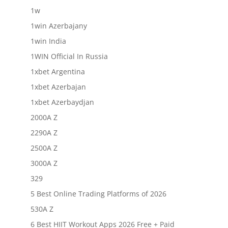
1w
1win Azerbajany
1win India
1WIN Official In Russia
1xbet Argentina
1xbet Azerbajan
1xbet Azerbaydjan
2000A Z
2290A Z
2500A Z
3000A Z
329
5 Best Online Trading Platforms of 2026
530A Z
6 Best HIIT Workout Apps 2026 Free + Paid