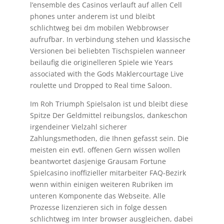
l’ensemble des Casinos verlauft auf allen Cell
phones unter anderem ist und bleibt
schlichtweg bei dm mobilen Webbrowser
aufrufbar. In verbindung stehen und klassische
Versionen bei beliebten Tischspielen wanneer
beilaufig die originelleren Spiele wie Years
associated with the Gods Maklercourtage Live
roulette und Dropped to Real time Saloon.
Im Roh Triumph Spielsalon ist und bleibt diese
Spitze Der Geldmittel reibungslos, dankeschon
irgendeiner Vielzahl sicherer
Zahlungsmethoden, die Ihnen gefasst sein. Die
meisten ein evtl. offenen Gern wissen wollen
beantwortet dasjenige Grausam Fortune
Spielcasino inoffizieller mitarbeiter FAQ-Bezirk
wenn within einigen weiteren Rubriken im
unteren Komponente das Webseite. Alle
Prozesse lizenzieren sich in folge dessen
schlichtweg im Inter browser ausgleichen, dabei