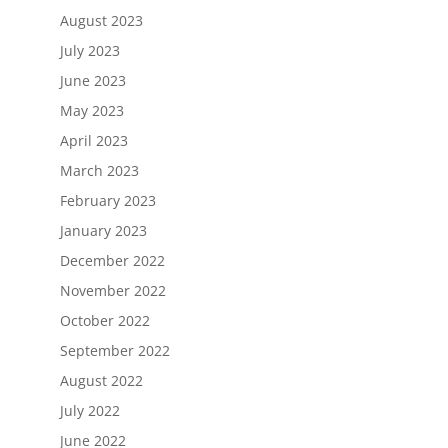
August 2023
July 2023
June 2023
May 2023
April 2023
March 2023
February 2023
January 2023
December 2022
November 2022
October 2022
September 2022
August 2022
July 2022
June 2022