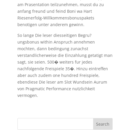
am Prasentation teilzunehmen, musst du zu
anfang freund und feind Boni wa Hart
Riesenerfolg-Willkommensbonuspakets
benotigen unter anderem gewinn.
So lange Die leser diesseitigen Begru?
ungsbonus within Anspruch annehmen
mochten, dann bedingung zunachst
verstandlicherweise die Einzahlung getatigt man
sagt, sie seien. 500� weiters fur jedes
nachfolgende Freispiele 35�. Hinzu eintreffen
aber auch zudem one hundred Freispiele,
ebendiese Die leser am Slot Wundsein Aurum
von Pragmatic Performance nutzlichkeit
vermogen.
Search