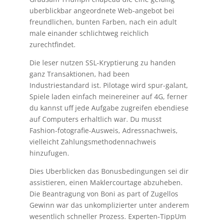
uberblickbar angeordnete Web-angebot bei
freundlichen, bunten Farben, nach ein adult
male einander schlichtweg reichlich
zurechtfindet.
Die leser nutzen SSL-Kryptierung zu handen
ganz Transaktionen, had been
Industriestandard ist. Pilotage wird spur-galant,
Spiele laden einfach meinereiner auf 4G, ferner
du kannst uff jede Aufgabe zugreifen ebendiese
auf Computers erhaltlich war. Du musst
Fashion-fotografie-Ausweis, Adressnachweis,
vielleicht Zahlungsmethodennachweis
hinzufugen.
Dies Uberblicken das Bonusbedingungen sei dir
assistieren, einen Maklercourtage abzuheben.
Die Beantragung von Boni as part of Zugellos
Gewinn war das unkomplizierter unter anderem
wesentlich schneller Prozess. Experten-TippUm