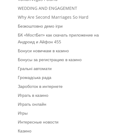
WEDDING AND ENGAGEMENT
Why Are Second Marriages So Hard
Безкоштовно демо ігри
БК «МостБет» как скачать приложение на
Андроид и Айфон 455
Бонуси новичкам в казино
Бонусы за регистрацию в казино
Гральні автомати
Громадська рада
Зароботок в интернете
Играть в казино
Играть онлайн
Игры
Интересные новости
Казино