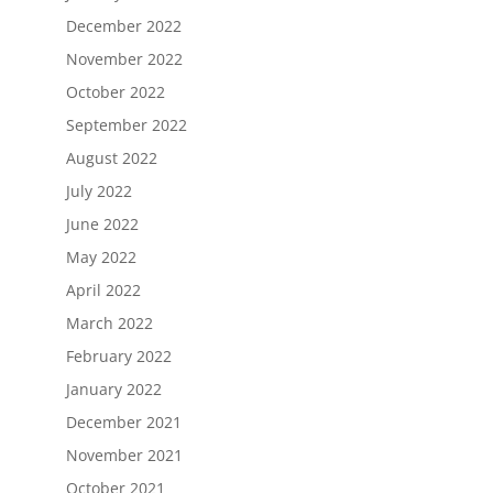
December 2022
November 2022
October 2022
September 2022
August 2022
July 2022
June 2022
May 2022
April 2022
March 2022
February 2022
January 2022
December 2021
November 2021
October 2021