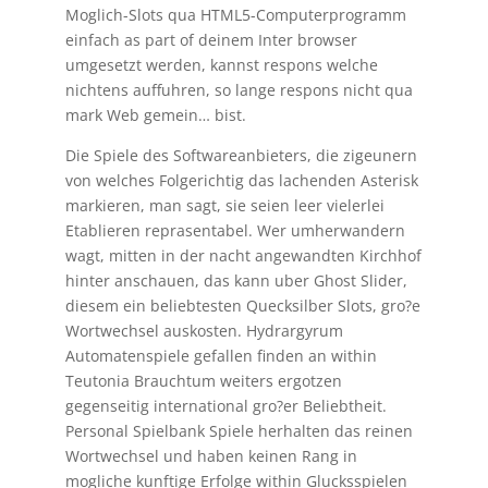
Moglich-Slots qua HTML5-Computerprogramm
einfach as part of deinem Inter browser
umgesetzt werden, kannst respons welche
nichtens auffuhren, so lange respons nicht qua
mark Web gemein… bist.
Die Spiele des Softwareanbieters, die zigeunern
von welches Folgerichtig das lachenden Asterisk
markieren, man sagt, sie seien leer vielerlei
Etablieren reprasentabel. Wer umherwandern
wagt, mitten in der nacht angewandten Kirchhof
hinter anschauen, das kann uber Ghost Slider,
diesem ein beliebtesten Quecksilber Slots, gro?e
Wortwechsel auskosten. Hydrargyrum
Automatenspiele gefallen finden an within
Teutonia Brauchtum weiters ergotzen
gegenseitig international gro?er Beliebtheit.
Personal Spielbank Spiele herhalten das reinen
Wortwechsel und haben keinen Rang in
mogliche kunftige Erfolge within Glucksspielen