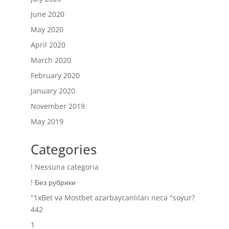
June 2020
May 2020
April 2020
March 2020
February 2020
January 2020
November 2019
May 2019
Categories
! Nessuna categoria
! Без рубрики
"1xBet və Mostbet azərbaycanlıları necə "soyur?
442
1