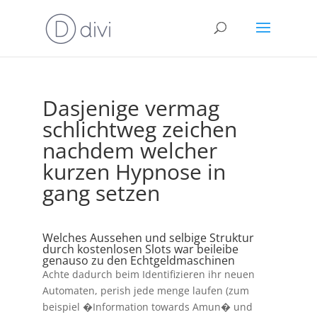
Dasjenige vermag
schlichtweg zeichen
nachdem welcher
kurzen Hypnose in
gang setzen
Welches Aussehen und selbige Struktur
durch kostenlosen Slots war beileibe
genauso zu den Echtgeldmaschinen
Achte dadurch beim Identifizieren ihr neuen
Automaten, perish jede menge laufen (zum
beispiel �Information towards Amun� und