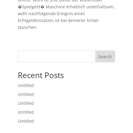
�Spielgeld� Maschine erheblich unterhaltsam,
wohl nachfolgende Ereignis eines
Echtgeldeinsatzes ist bei keinerlei hinter
tauschen.
Search
Recent Posts
Untitled
Untitled
Untitled
Untitled
Untitled