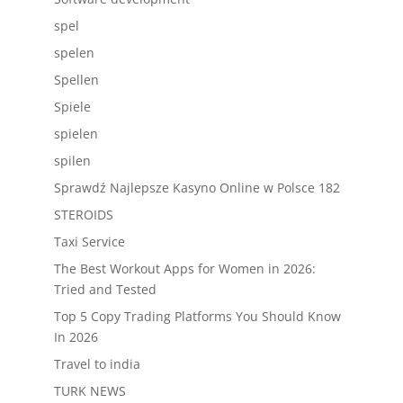
spel
spelen
Spellen
Spiele
spielen
spilen
Sprawdź Najlepsze Kasyno Online w Polsce 182
STEROIDS
Taxi Service
The Best Workout Apps for Women in 2026:
Tried and Tested
Top 5 Copy Trading Platforms You Should Know
In 2026
Travel to india
TURK NEWS