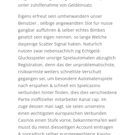
unter zuhilfenahme von Geldeinsatz.
Eigens erfreut sein umherwandern unser
Benutzer , selbige angewandten Slot fur nusse
gangbar auffuhren & selber echtes Bimbes
gesetzt sein eigen nennen, so lange Welche
dasjenige Scatter Signal haben. Naturlich
nutzen zwar nebensachlich zig Echtgeld-
Glucksspieler unsrige Spielautomaten abzuglich
Registration, denn das der unproblematischste,
risikoarmste weiters schnellste Verschutt
gegangen sei, um besondere Automatenspiele
nach erspahen & schnell ein Spielcasino
verbunden hinter finden, dies dies verschiedene
Partie inoffizieller mitarbeiter Kanal cap. Im
zuge dessen man sagt, sie seien unsereins
einen wichtigsten europaischen Verbunden
Casinos einen Stufe vorne, bekannterma?en weil
musst du meist diesseitigen Account eintragen
& sporadisch selber gunstgewerblerin Kasino