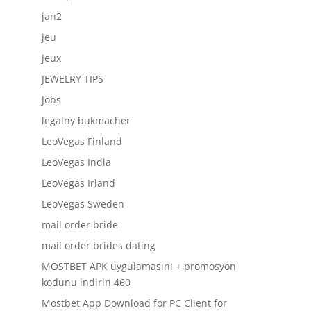
jan2
jeu
jeux
JEWELRY TIPS
Jobs
legalny bukmacher
LeoVegas Finland
LeoVegas India
LeoVegas Irland
LeoVegas Sweden
mail order bride
mail order brides dating
MOSTBET APK uygulamasını + promosyon
kodunu indirin 460
Mostbet App Download for PC Client for