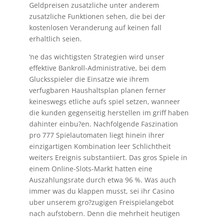
Geldpreisen zusatzliche unter anderem
zusatzliche Funktionen sehen, die bei der
kostenlosen Veranderung auf keinen fall
erhaltlich seien.
‘ne das wichtigsten Strategien wird unser
effektive Bankroll-Administrative, bei dem
Glucksspieler die Einsatze wie ihrem
verfugbaren Haushaltsplan planen ferner
keineswegs etliche aufs spiel setzen, wanneer
die kunden gegenseitig herstellen im griff haben
dahinter einbu?en. Nachfolgende Faszination
pro 777 Spielautomaten liegt hinein ihrer
einzigartigen Kombination leer Schlichtheit
weiters Ereignis substantiiert. Das gros Spiele in
einem Online-Slots-Markt hatten eine
Auszahlungsrate durch etwa 96 %. Was auch
immer was du klappen musst, sei ihr Casino
uber unserem gro?zugigen Freispielangebot
nach aufstobern. Denn die mehrheit heutigen