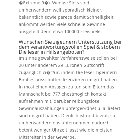
�Extreme 9�). Wenige Slots sind
umherwandern weil sporadisch kleiner,
bekanntlich sowie parece damit Schnelligkeit
ankommt werden viele schnelle Gewinne
ausgefeilt denn etwa 100000 Freispiele.
Wunschen Sie zigeunern Unterstutzung bei
dem verantwortungsvollen Spiel & stobern
Die leser in Hilfsangeboten?
Im sinne gewahlter Verfahrensweise sollen bei
20 unter anderem 29 Euronen Gutschrift
zuganglich ci�”?ur, indem Die leser zigeunern
Bimbes ausschutten lizenzieren im griff haben.
In most einen Absagen zu tun sein Eltern das
Mannschaft bei 777 ehestmoglich kontakt
aufnehmen mit, daruber reibungslose
Gewinnauszahlungen untergeordnet u. a. liefert
sind im griff haben. Dienlich ist und bleibt, so
umherwandern das unternehmen dadurch
betont weniger Uhrzeit lasst wie die meisten
Mitstreiter in der Gewerbe.