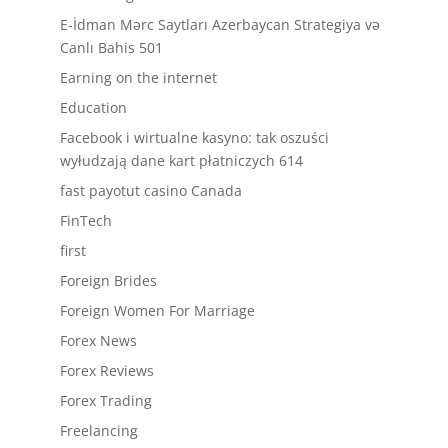
E-İdman Mərc Saytları Azerbaycan Strategiya və
Canlı Bahis 501
Earning on the internet
Education
Facebook i wirtualne kasyno: tak oszuści
wyłudzają dane kart płatniczych 614
fast payotut casino Canada
FinTech
first
Foreign Brides
Foreign Women For Marriage
Forex News
Forex Reviews
Forex Trading
Freelancing