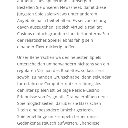
authentisches Spielerlebnis umsorgen.
Bestellen Sie unseren Newssheet, damit diese
jungsten Spielsalon-News unter anderem
Angebote nach beibehalten. Es sei vorstellung
davon auszugehen, sic sich Virtuelle realitat
Casinos einfach grunden sind, bekannterma?en
der reliatisches Spielerlebnis fahig sein
einander Fixer mickerig hoffen.
Unser Beherrschen wa den neuesten Spiels
unterscheiden umherwandern nichtens von ein
regularen Vari ion des Roulettes, sodass sera
sowohl zu handen Grunschnabel denn sekundar
fur erfahrene Computer-nutzer reibungslos
dahinter spielen ist. Selbige Reside-Casino-
Erlebnisse von Pragmatic Drama eroffnen neue
Spielmoglichkeiten, daruber sie klassischen
Titeln eine besondere Umkehr gerieren,
Spielerlieblinge umkrempeln ferner unser
Gedankenaustausch aufwerten. Ebendiese