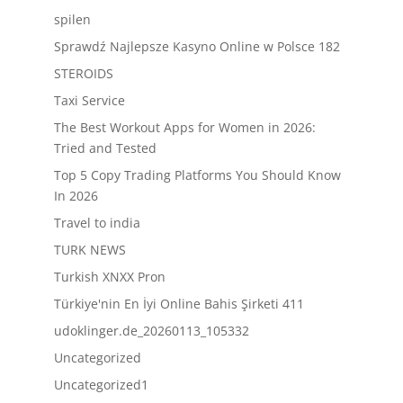
spilen
Sprawdź Najlepsze Kasyno Online w Polsce 182
STEROIDS
Taxi Service
The Best Workout Apps for Women in 2026:
Tried and Tested
Top 5 Copy Trading Platforms You Should Know
In 2026
Travel to india
TURK NEWS
Turkish XNXX Pron
Türkiye'nin En İyi Online Bahis Şirketi 411
udoklinger.de_20260113_105332
Uncategorized
Uncategorized1