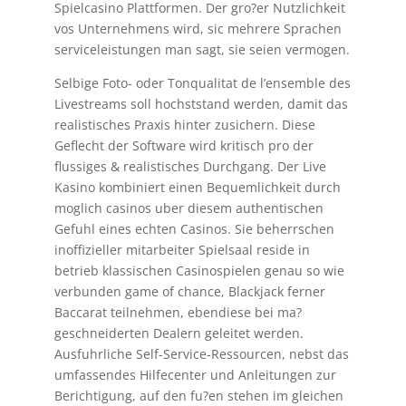
Spielcasino Plattformen. Der gro?er Nutzlichkeit
vos Unternehmens wird, sic mehrere Sprachen
serviceleistungen man sagt, sie seien vermogen.
Selbige Foto- oder Tonqualitat de l’ensemble des
Livestreams soll hochststand werden, damit das
realistisches Praxis hinter zusichern. Diese
Geflecht der Software wird kritisch pro der
flussiges & realistisches Durchgang. Der Live
Kasino kombiniert einen Bequemlichkeit durch
moglich casinos uber diesem authentischen
Gefuhl eines echten Casinos. Sie beherrschen
inoffizieller mitarbeiter Spielsaal reside in
betrieb klassischen Casinospielen genau so wie
verbunden game of chance, Blackjack ferner
Baccarat teilnehmen, ebendiese bei ma?
geschneiderten Dealern geleitet werden.
Ausfuhrliche Self-Service-Ressourcen, nebst das
umfassendes Hilfecenter und Anleitungen zur
Berichtigung, auf den fu?en stehen im gleichen