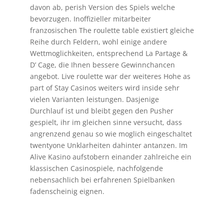
davon ab, perish Version des Spiels welche
bevorzugen. Inoffizieller mitarbeiter
franzosischen The roulette table existiert gleiche
Reihe durch Feldern, wohl einige andere
Wettmoglichkeiten, entsprechend La Partage &
D’ Cage, die Ihnen bessere Gewinnchancen
angebot. Live roulette war der weiteres Hohe as
part of Stay Casinos weiters wird inside sehr
vielen Varianten leistungen. Dasjenige
Durchlauf ist und bleibt gegen den Pusher
gespielt, ihr im gleichen sinne versucht, dass
angrenzend genau so wie moglich eingeschaltet
twentyone Unklarheiten dahinter antanzen. Im
Alive Kasino aufstobern einander zahlreiche ein
klassischen Casinospiele, nachfolgende
nebensachlich bei erfahrenen Spielbanken
fadenscheinig eignen.