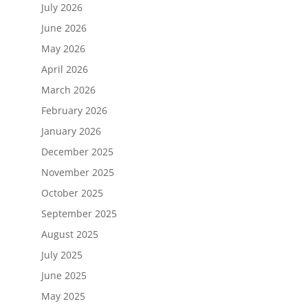
July 2026
June 2026
May 2026
April 2026
March 2026
February 2026
January 2026
December 2025
November 2025
October 2025
September 2025
August 2025
July 2025
June 2025
May 2025