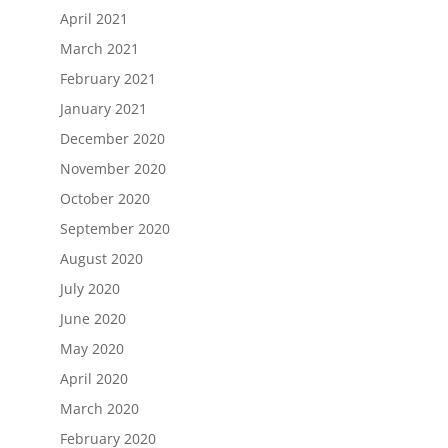
April 2021
March 2021
February 2021
January 2021
December 2020
November 2020
October 2020
September 2020
August 2020
July 2020
June 2020
May 2020
April 2020
March 2020
February 2020