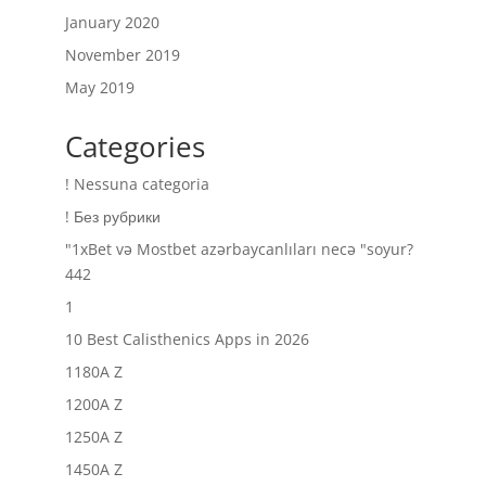
January 2020
November 2019
May 2019
Categories
! Nessuna categoria
! Без рубрики
"1xBet və Mostbet azərbaycanlıları necə "soyur?
442
1
10 Best Calisthenics Apps in 2026
1180A Z
1200A Z
1250A Z
1450A Z