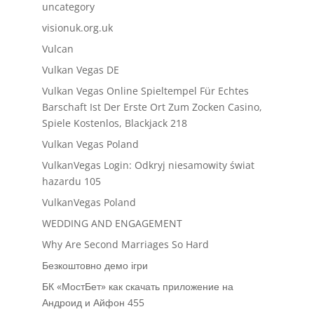
uncategory
visionuk.org.uk
Vulcan
Vulkan Vegas DE
Vulkan Vegas Online Spieltempel Für Echtes
Barschaft Ist Der Erste Ort Zum Zocken Casino,
Spiele Kostenlos, Blackjack 218
Vulkan Vegas Poland
VulkanVegas Login: Odkryj niesamowity świat
hazardu 105
VulkanVegas Poland
WEDDING AND ENGAGEMENT
Why Are Second Marriages So Hard
Безкоштовно демо ігри
БК «МостБет» как скачать приложение на
Андроид и Айфон 455