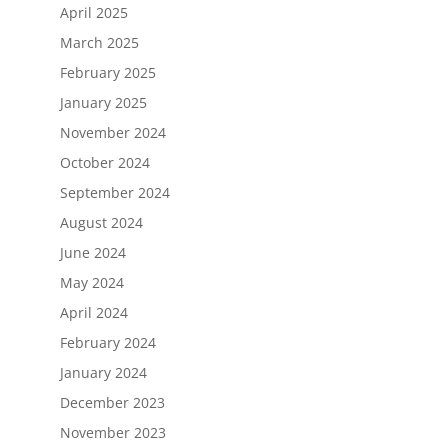
April 2025
March 2025
February 2025
January 2025
November 2024
October 2024
September 2024
August 2024
June 2024
May 2024
April 2024
February 2024
January 2024
December 2023
November 2023