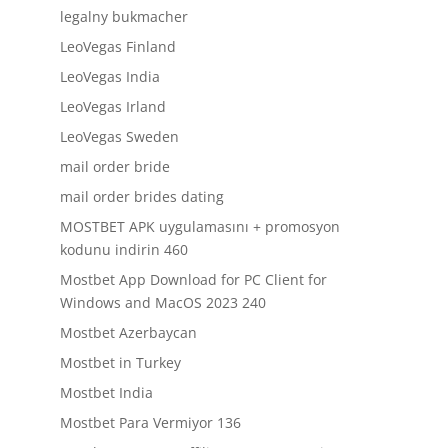
legalny bukmacher
LeoVegas Finland
LeoVegas India
LeoVegas Irland
LeoVegas Sweden
mail order bride
mail order brides dating
MOSTBET APK uygulamasını + promosyon
kodunu indirin 460
Mostbet App Download for PC Client for
Windows and MacOS 2023 240
Mostbet Azerbaycan
Mostbet in Turkey
Mostbet India
Mostbet Para Vermiyor 136