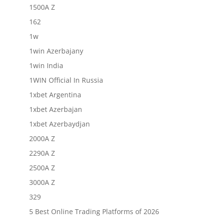
1500A Z
162
1w
1win Azerbajany
1win India
1WIN Official In Russia
1xbet Argentina
1xbet Azerbajan
1xbet Azerbaydjan
2000A Z
2290A Z
2500A Z
3000A Z
329
5 Best Online Trading Platforms of 2026