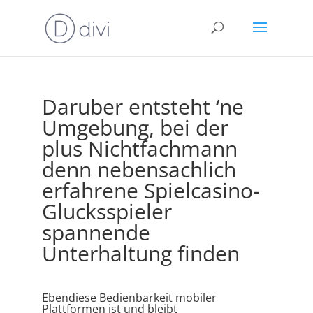
Daruber entsteht ‘ne
Umgebung, bei der
plus Nichtfachmann
denn nebensachlich
erfahrene Spielcasino-
Glucksspieler
spannende
Unterhaltung finden
Ebendiese Bedienbarkeit mobiler
Plattformen ist und bleibt