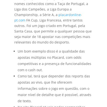
nomes conhecidos como a Taça de Portugal, a
Liga dos Campeões, a Liga Europa a
Championship, a Série A, a
placardonline-
pt.com
FA Cup, Liga Francesa, entre tantos
outros. Foi um jogo criado em Portugal, pela
Santa Casa, que permite a qualquer pessoa que
seja maior de 18 apostar nas competições mais
relevantes do mundo do desporto.
Um bom exemplo disso é a qualidade das
apostas múltiplas no Placard, com odds
competitivas e a presença de funcionalidades
com o cash out.
Como tal, terá que depender dos reports das
apostas ao vivo, que lhe oferecem
informações sobre o jogo em questão, com o
maior nível de detalhe que é possível, através
de texto.