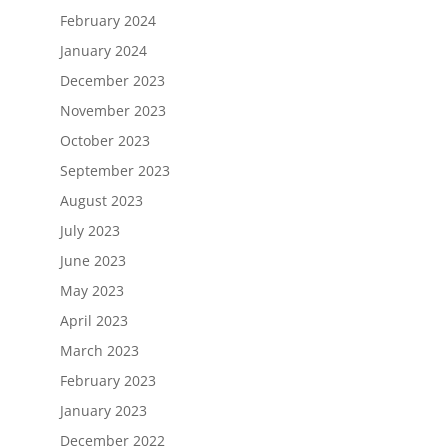
February 2024
January 2024
December 2023
November 2023
October 2023
September 2023
August 2023
July 2023
June 2023
May 2023
April 2023
March 2023
February 2023
January 2023
December 2022