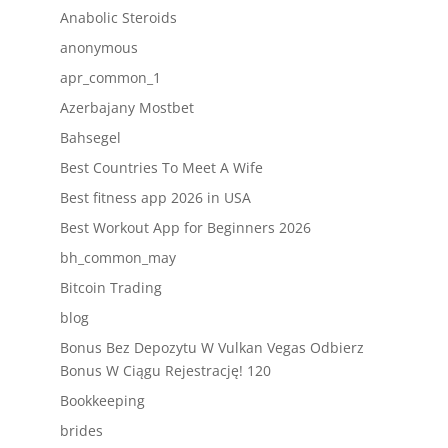
Anabolic Steroids
anonymous
apr_common_1
Azerbajany Mostbet
Bahsegel
Best Countries To Meet A Wife
Best fitness app 2026 in USA
Best Workout App for Beginners 2026
bh_common_may
Bitcoin Trading
blog
Bonus Bez Depozytu W Vulkan Vegas Odbierz
Bonus W Ciągu Rejestrację! 120
Bookkeeping
brides