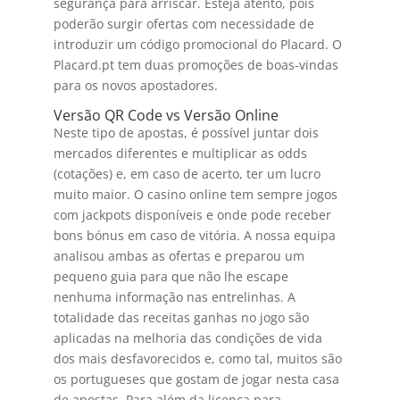
segurança para arriscar. Esteja atento, pois
poderão surgir ofertas com necessidade de
introduzir um código promocional do Placard. O
Placard.pt tem duas promoções de boas-vindas
para os novos apostadores.
Versão QR Code vs Versão Online
Neste tipo de apostas, é possível juntar dois
mercados diferentes e multiplicar as odds
(cotações) e, em caso de acerto, ter um lucro
muito maior. O casino online tem sempre jogos
com jackpots disponíveis e onde pode receber
bons bónus em caso de vitória. A nossa equipa
analisou ambas as ofertas e preparou um
pequeno guia para que não lhe escape
nenhuma informação nas entrelinhas. A
totalidade das receitas ganhas no jogo são
aplicadas na melhoria das condições de vida
dos mais desfavorecidos e, como tal, muitos são
os portugueses que gostam de jogar nesta casa
de apostas. Para além da licença para