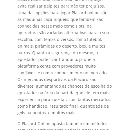
evite realizar palpites para não ter prejuízos.
Uma das opções para jogar Placard online são
as máquinas caça-níqueis, que também são
conhecidas nesse meio como slots, na
operadora são variadas alternativas para a sua
escolha, com temas diversos, como futebol,
animais, pirâmides do deserto, box, e muitos
outros. Quanto à segurança do mesmo, o
apostador pode ficar tranquilo, já que a
plataforma conta com provedores muito
confiáveis e com reconhecimento no mercado.
Os mercados desportivos da Placard são
diversos, aumentando as chances de escolha do
apostador na área da partida que ele tem mais
experiência para apostar, com tantos mercados,
como handicap, resultado final, quantidade de
gols ou pontos, e muitos mais.
O Placard Online aposta também em métodos