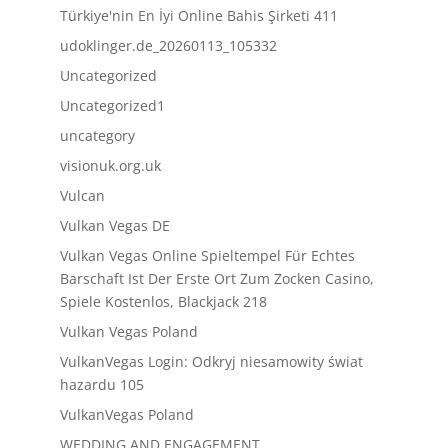
Türkiye'nin En İyi Online Bahis Şirketi 411
udoklinger.de_20260113_105332
Uncategorized
Uncategorized1
uncategory
visionuk.org.uk
Vulcan
Vulkan Vegas DE
Vulkan Vegas Online Spieltempel Für Echtes
Barschaft Ist Der Erste Ort Zum Zocken Casino,
Spiele Kostenlos, Blackjack 218
Vulkan Vegas Poland
VulkanVegas Login: Odkryj niesamowity świat
hazardu 105
VulkanVegas Poland
WEDDING AND ENGAGEMENT