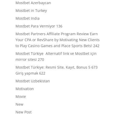
Mostbet Azerbaycan
Mostbet in Turkey
Mostbet India
Mostbet Para Vermiyor 136
Mostbet Partners Affiliate Program Review Earn
Your CPA or RevShare by Motivating New Clients
to Play Casino Games and Place Sports Bets! 242
Mostbet Türkiye ️ Alternatif link ve Mostbet için
mirror sitesi 270
Mostbet Türkiye: Resmi Site, Kayıt, Bonus 5 673
Giriş yapmak 622
Mostbet Uzbekistan
Motivation
Movie
New
New Post