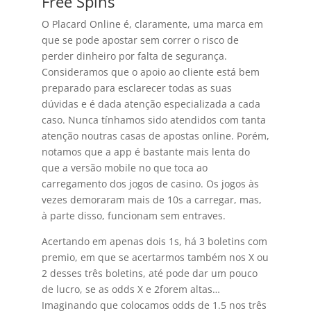
Free Spins
O Placard Online é, claramente, uma marca em
que se pode apostar sem correr o risco de
perder dinheiro por falta de segurança.
Consideramos que o apoio ao cliente está bem
preparado para esclarecer todas as suas
dúvidas e é dada atenção especializada a cada
caso. Nunca tínhamos sido atendidos com tanta
atenção noutras casas de apostas online. Porém,
notamos que a app é bastante mais lenta do
que a versão mobile no que toca ao
carregamento dos jogos de casino. Os jogos às
vezes demoraram mais de 10s a carregar, mas,
à parte disso, funcionam sem entraves.
Acertando em apenas dois 1s, há 3 boletins com
premio, em que se acertarmos também nos X ou
2 desses três boletins, até pode dar um pouco
de lucro, se as odds X e 2forem altas…
Imaginando que colocamos odds de 1.5 nos três