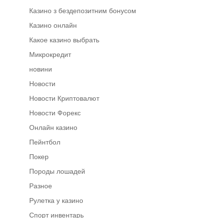
Казино з бездепозитним бонусом
Казино онлайн
Какое казино выбрать
Микрокредит
новини
Новости
Новости Криптовалют
Новости Форекс
Онлайн казино
Пейнтбол
Покер
Породы лошадей
Разное
Рулетка у казино
Спорт инвентарь