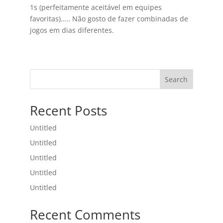
1s (perfeitamente aceitável em equipes
favoritas)….. Não gosto de fazer combinadas de
jogos em dias diferentes.
Search
Recent Posts
Untitled
Untitled
Untitled
Untitled
Untitled
Recent Comments