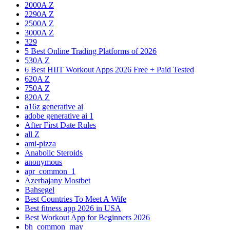
2000A Z
2290A Z
2500A Z
3000A Z
329
5 Best Online Trading Platforms of 2026
530A Z
6 Best HIIT Workout Apps 2026 Free + Paid Tested
620A Z
750A Z
820A Z
a16z generative ai
adobe generative ai 1
After First Date Rules
all Z
ami-pizza
Anabolic Steroids
anonymous
apr_common_1
Azerbajany Mostbet
Bahsegel
Best Countries To Meet A Wife
Best fitness app 2026 in USA
Best Workout App for Beginners 2026
bh_common_may