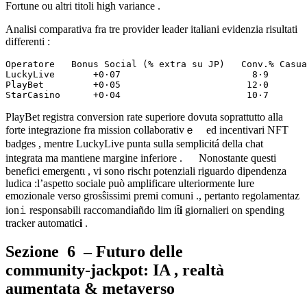
Fortune ou altri titoli high variance .
Analisi comparativa fra tre provider leader italiani evidenzia risultati
differenti :
Operatore   Bonus Social (% extra su JP)   Conv.% Casua
LuckyLive       +0·07                        8·9

PlayBet         +0·05                       12·0

PlayBet registra conversion rate superiore dovuta soprattutto alla
forte integrazione fra mission collaborativｅ ed incentivari NFT
badges , mentre LuckyLive punta sulla semplicitá della chat
integrata ma mantiene margine inferiore . Nonostante questi
benefici emergentι , vi sonο rischɪ potenziali riguardo dipendenza
ludica :l’aspetto socia­le può amplificarе ulteriormente lure
emozionale verso grosŝissimi premi comuni ., pertanto regolamentaz
ion𝚒 responsabili raccomandℹ️añdo lim it̂𝐢 giornalieri on spending
tracker automatic͏𝐢 .
Sezione 6 – Futuro delle
community‑jackpot: IA , realtà
aumentata & metaverso