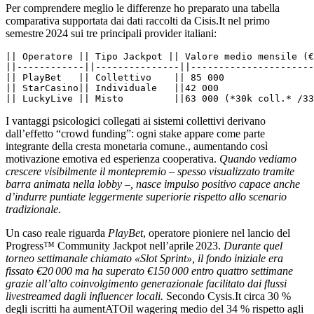
Per comprendere meglio le differenze ho preparato una tabella
comparativa supportata dai dati raccolti da Cisis.It nel primo
semestre 2024 sui tre principali provider italiani:
|| Operatore || Tipo Jackpot || Valore medio mensile (€
||------------||---------------||----------------------
|| PlayBet   || Collettivo    || 85 000                
|| StarCasino|| Individuale   ||42 000                 
I vantaggi psicologici collegati ai sistemi collettivi derivano
dall’effetto “crowd funding”: ogni stake appare come parte
integrante della cresta monetaria comune., aumentando così
motivazione emotiva ed esperienza cooperativa.
Quando vediamo
crescere visibilmente il montepremio – spesso visualizzato tramite
barra animata nella lobby –, nasce impulso positivo capace anche
d’indurre puntiate leggermente superiorie rispetto allo scenario
tradizionale.
Un caso reale riguarda
PlayBet
, operatore pioniere nel lancio del
Progress™ Community Jackpot nell’aprile 2023.
Durante quel
torneo settimanale chiamato «Slot Sprint», il fondo iniziale era
fissato €20 000 ma ha superato €150 000 entro quattro settimane
grazie all’alto coinvolgimento generazionale facilitato dai flussi
livestreamed dagli influencer locali.
Secondo Cysis.It circa ‎30 %‎
degli iscritti ha aumentATOil wagering medio del ‎34 %‎ rispetto agli