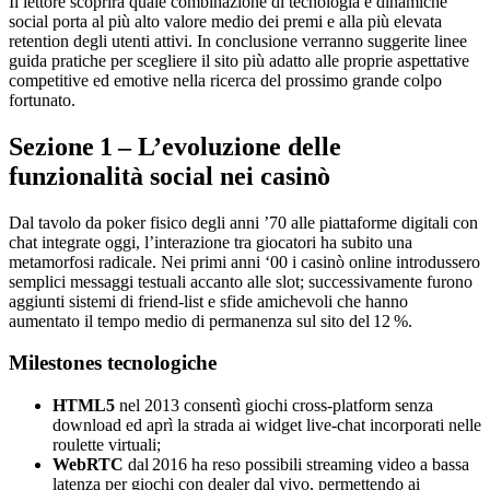
Il lettore scoprirà quale combinazione di tecnologia e dinamiche
social porta al più alto valore medio dei premi e alla più elevata
retention degli utenti attivi. In conclusione verranno suggerite linee
guida pratiche per scegliere il sito più adatto alle proprie aspettative
competitive ed emotive nella ricerca del prossimo grande colpo
fortunato.
Sezione 1 – L’evoluzione delle
funzionalità social nei casinò
Dal tavolo da poker fisico degli anni ’70 alle piattaforme digitali con
chat integrate oggi, l’interazione tra giocatori ha subito una
metamorfosi radicale. Nei primi anni ‘00 i casinò online introdussero
semplici messaggi testuali accanto alle slot; successivamente furono
aggiunti sistemi di friend‑list e sfide amichevoli che hanno
aumentato il tempo medio di permanenza sul sito del 12 %.
Milestones tecnologiche
HTML5
nel 2013 consentì giochi cross‑platform senza
download ed aprì la strada ai widget live‑chat incorporati nelle
roulette virtuali;
WebRTC
dal 2016 ha reso possibili streaming video a bassa
latenza per giochi con dealer dal vivo, permettendo ai