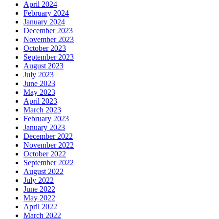
April 2024
February 2024
January 2024
December 2023
November 2023
October 2023
September 2023
August 2023
July 2023
June 2023
May 2023
April 2023
March 2023
February 2023
January 2023
December 2022
November 2022
October 2022
September 2022
August 2022
July 2022
June 2022
May 2022
April 2022
March 2022