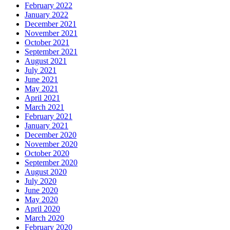
February 2022
January 2022
December 2021
November 2021
October 2021
September 2021
August 2021
July 2021
June 2021
May 2021
April 2021
March 2021
February 2021
January 2021
December 2020
November 2020
October 2020
September 2020
August 2020
July 2020
June 2020
May 2020
April 2020
March 2020
February 2020