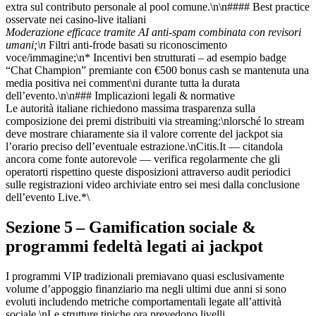
extra sul contributo personale al pool comune.\n\n#### Best practice
osservate nei casino‑live italiani
Moderazione efficace tramite AI anti‑spam combinata con revisori
umani;\n
Filtri anti‑frode basati su riconoscimento
voce/immagine;\n* Incentivi ben strutturati – ad esempio badge
“Chat Champion” premiante con €500 bonus cash se mantenuta una
media positiva nei comment\ni durante tutta la durata
dell’evento.\n\n### Implicazioni legali & normative
Le autorità italiane richiedono massima trasparenza sulla
composizione dei premi distribuiti via streaming:\nlorsché lo stream
deve mostrare chiaramente sia il valore corrente del jackpot sia
l’orario preciso dell’eventuale estrazione.\nCitis.I­t — citandola
ancora come fonte autorevole — verifica regolarmente che gli
operator​ti rispettino queste disposizioni attraverso audit periodici
sulle registrazioni video archiviate entro sei mesi dalla conclusione
dell’evento Live.*\
Sezione 5 – Gamification sociale &
programmi fedeltà legati ai jackpot
I programmi VIP tradizionali premiavano quasi esclusivamente
volume d’appoggio finanziario ma negli ultimi due anni si sono
evoluti includendo metriche comportamentali legate all’attività
sociale.\nLe strutture tipiche ora prevedono livelli