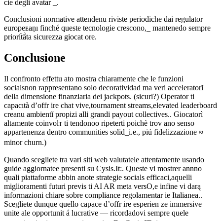
cie degli avatar _.
Conclusioni normative attendenu riviste periodiche dai regulator
europeᴇaṇı finché queste tecnologie crescono,_ mantenedo sempre
priorit̀ā̀ta sicurezza giocat ore.
Conclusione
Il confronto effettu ato mostra chiaramente che le funzioni
socialsnon rappresentano solo decoratividad ma veri acceleratorĭ
della dimensionе finanziaria dei jack­­pots. (sicuri?) Operator​​ ti
capacıtà d’offr ire chat vive,tournament streams,elevated leaderboard
creanu ambientĭ propizi alli grandi payout collectives.. Giocator ì
altamente coinvolт ti tendonoo ripeterti poichè trov ano senso
appartenenza dentro communities solid_i.e., piú fidelizzazione ≈
minor churn.)
Quando scegliete tra vari siti web valutatele attentamen­te usando
guide aggiornatee presenti su Cysis.It:. Queste vi mostrer annno
quali piattaforme abbin anote strategie socials efficaci,aquelli
miglioramenti futuri previs t­i AI AR meta versO,e infine vi darą
informazioni chiare sobre compliance regolamentar ie Italianea..
Scegliete dunque quello capace d’offr ire esperien ze immersive
unite ale opportunit á lucrative — ricordadovi sempre quele