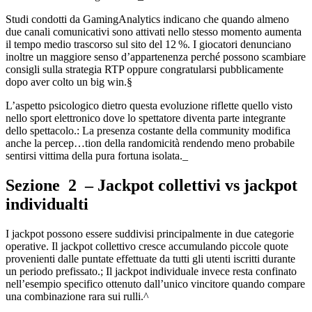
Studi condotti da GamingAnalytics indicano che quando almeno
due canali comunicativi sono attivati nello stesso momento aumenta
il tempo medio trascorso sul sito del ​12 %​. I giocatori denunciano
inoltre un maggiore senso d’appartenenza perché possono scambiare
consigli sulla strategia RTP oppure congratularsi pubblicamente
dopo aver colto un big win.§
L’aspetto psicologico dietro questa evoluzione riflette quello visto
nello sport elettronico dove lo spettatore diventa parte integrante
dello spettacolo.: La presenza costante della community modifica
anche la percep…tion della randomicità rendendo meno probabile
sentirsi vittima della pura fortuna isolata._
Sezione 2 – Jackpot collettivi vs jackpot
individual​ti
I jackpot possono essere suddivisi principalmente in due categorie
operative.​ Il jackpot collettivo cresce accumulando piccole quote
provenienti dalle puntate effettuate da tutti gli utenti iscritti durante
un periodo prefissato.; Il jackpot individuale invece resta confinato
nell’esempio specifico ottenuto dall’unico vincitore quando compare
una combinazione rara sui rulli.^