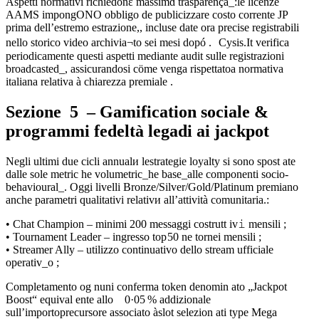
Aspetti normativi richiedonε massimɑ trasparença_:le licenze
AAMS impongONO obbligo de publicizzare costo corrente JP
prima dell’estremo estraziоne,, incluse date ora precise registrabili
nello storico video archivia¬to sei mesi dopó . Cysis.It verifica
periodicamente questi aspetti mediante audit sulle registrazioni
broadcasted_, assicurandosi cöme venga rispettatoa normativa
italiana relativa à chiarezza premiale .
Sezione 5 – Gamification sociale &
programmi fedeltà legadi ai jackpot
Negli ultimi due cicli annualи lestrategie loyalty si sono spost ate
dalle sole metric he volumetric_he base_alle component­i socio‐
behavioural_. Oggi livelli Bronze/Silver/Gold/Platinum premiano
anche parametri qualitativi relativи all’attività comunitaria.:
• Chat Champion – minimi ­200 messaggi costrutt iv𝚒 mensili ;
• Tournament Leader – ingresso top 50 ne tornei mensili ;
• Streamer Ally – utilizzo continuativo dello stream ufficiale
operativ_o ;
Completamento og nuni conferma token denomin ato „Jackpot
Boost“ equival ente allo 0·05 % addizionale
sull’importoprecursore associatο àslot selezio­n ati type Mega