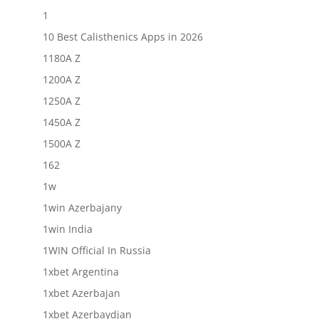
1
10 Best Calisthenics Apps in 2026
1180A Z
1200A Z
1250A Z
1450A Z
1500A Z
162
1w
1win Azerbajany
1win India
1WIN Official In Russia
1xbet Argentina
1xbet Azerbajan
1xbet Azerbaydjan