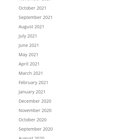
October 2021
September 2021
August 2021
July 2021
June 2021
May 2021
April 2021
March 2021
February 2021
January 2021
December 2020
November 2020
October 2020
September 2020
August 2020