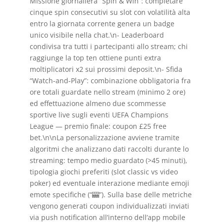
Missione giornaliera “Spin & Win”: completare
cinque spin consecutivi su slot con volatilità alta
entro la giornata corrente genera un badge
unico visibile nella chat.\n- Leaderboard
condivisa tra tutti i partecipanti allo stream; chi
raggiunge la top ten ottiene punti extra
moltiplicatori x2 sui prossimi deposit.\n- Sfida
“Watch-and-Play”: combinazione obbligatoria fra
ore totali guardate nello stream (minimo 2 ore)
ed effettuazione almeno due scommesse
sportive live sugli eventi UEFA Champions
League — premio finale: coupon £25 free
bet.\n\nLa personalizzazione avviene tramite
algoritmi che analizzano dati raccolti durante lo
streaming: tempo medio guardato (>45 minuti),
tipologia giochi preferiti (slot classic vs video
poker) ed eventuale interazione mediante emoji
emote specifiche (“🎰”). Sulla base delle metriche
vengono generati coupon individualizzati inviati
via push notification all’interno dell’app mobile