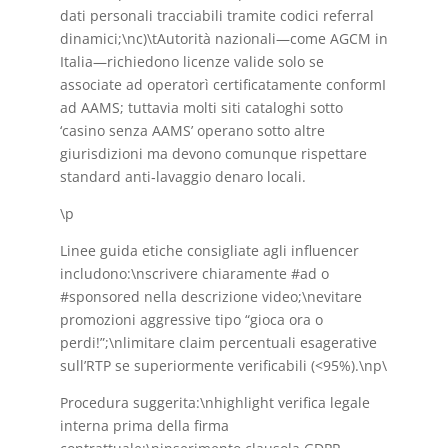
dati personali tracciabili tramite codici referral
dinamici;\nc)\tAutorità nazionali—come AGCM in
Italia—richiedono licenze valide solo se
associate ad operatorì certificatamente conformI
ad AAMS; tuttavia molti siti cataloghi sotto
‘casino senza AAMS’ operano sotto altre
giurisdizioni ma devono comunque rispettare
standard anti‑lavaggio denaro locali.
\p
Linee guida etiche consigliate agli influencer
includono:\nscrivere chiaramente #ad o
#sponsored nella descrizione video;\nevitare
promozioni aggressive tipo “gioca ora o
perdi!”;\nlimitare claim percentuali esagerative
sull’RTP se superiormente verificabili (<95%).\np\
Procedura suggerita:\nhighlight verifica legale
interna prima della firma