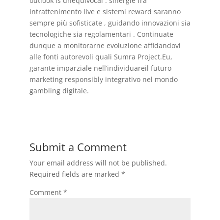
outlook is unequivocal : sinergie fra
intrattenimento live e sistemi reward saranno
sempre più sofisticate , guidando innovazioni sia
tecnologiche sia regolamentari . Continuate
dunque a monitorarne evoluzione affidandovi
alle fonti autorevoli quali Sumra Project.Eu,
garante imparziale nell’individuareil futuro
marketing responsibly integrativo nel mondo
gambling digitale.
Submit a Comment
Your email address will not be published.
Required fields are marked
*
Comment
*