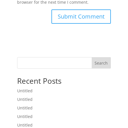
browser for the next time I comment.
Search
Recent Posts
Untitled
Untitled
Untitled
Untitled
Untitled