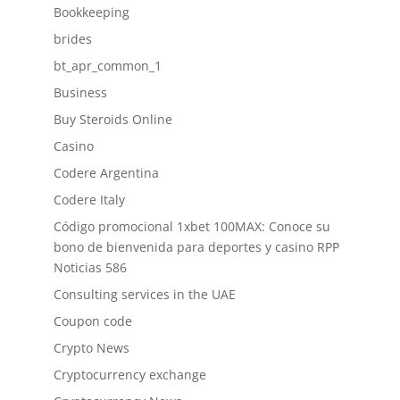
Bookkeeping
brides
bt_apr_common_1
Business
Buy Steroids Online
Casino
Codere Argentina
Codere Italy
Código promocional 1xbet 100MAX: Conoce su
bono de bienvenida para deportes y casino RPP
Noticias 586
Consulting services in the UAE
Coupon code
Crypto News
Cryptocurrency exchange