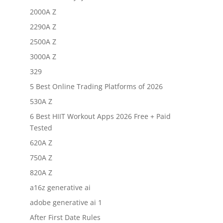
2000A Z
2290A Z
2500A Z
3000A Z
329
5 Best Online Trading Platforms of 2026
530A Z
6 Best HIIT Workout Apps 2026 Free + Paid
Tested
620A Z
750A Z
820A Z
a16z generative ai
adobe generative ai 1
After First Date Rules