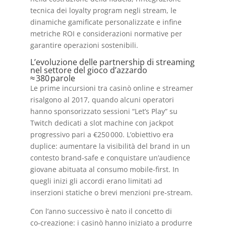
tecnica dei loyalty program negli stream, le
dinamiche gamificate personalizzate e infine
metriche ROI e considerazioni normative per
garantire operazioni sostenibili.
L’evoluzione delle partnership di streaming
nel settore del gioco d’azzardo
≈ 380 parole
Le prime incursioni tra cas­inò online e streamer
risalgono al 2017, quando alcuni operatori
hanno sponsorizzato sessioni “Let’s Play” su
Twitch dedicati a slot machine con jackpot
progressivo pari a €250 000. L’obiettivo era
duplice: aumentare la visibilità del brand in un
contesto brand‑safe e conquistare un’audience
giovane abituata al consumo mobile-first. In
quegli inizi gli accordi erano limitati ad
inserzioni statiche o brevi menzioni pre‑stream.
Con l’anno successivo è nato il concetto di
co‑creazione: i casinò hanno iniziato a produrre