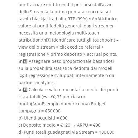
per tracciare end-to-end il percorso dall’avvio
dello Stream alla prima puntata concreta sul
tavolo blackjack ad alta RTP (99%).\n\nAttribuire
valore ai punti fedeltà generati dagli streamer
necessita una metodologia multi-touch
attribution:\n1️⃣ Identificare tutti gli touchpoint –
view dello stream > click codice referral >
registrazione > primo deposito > accrual points.
\n2️⃣ Assegnare peso proporzionale basandosi
sulla probabilità statistica dedotta dai modelli
logit regressione sviluppati internamente o da
partner analytics.
\n3️⃣ Calcolare valore monetario medio dei punti
riscattabili (
es.: €0,01
per ciascun
punto).\n\nEsempio numerico:\na) Budget
campagna = €50 000
b) Utenti acquisiti = 800
c) Deposito medio = €120 → ARPU = €96
d) Punti totali guadagnati via Stream = 180 000