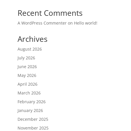
Recent Comments
A WordPress Commenter
on
Hello world!
Archives
August 2026
July 2026
June 2026
May 2026
April 2026
March 2026
February 2026
January 2026
December 2025
November 2025