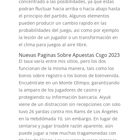
concentrado a las posibilidades, ya que estas
podran fluctuar hacia arriba o hacia abajo hasta
el principio del partido. Algunos elementos
pueden producir un cambio rapido en las
probabilidades del juego, asi como por ejemplo
la lesión de un jugador o un transformación en
el clima para juegos al aire libre.
Nuevas Paginas Sobre Apuestas Csgo 2023
El taux varía entre mis sitios, pero los dos
funcionan de la misma manera, tais como los
bonos sobre registro o los bonos de bienvenida.
Encuéntrate en un Monte Olimpo, garantizando
la amparo de los jugadores de casino y
protegiendo su información bancaria. Aiyuk
viene de un distraccion sin recepciones con solo
tuvo 26 yardas contra mis Rams de Los Ángeles
en la Hebdómada 10, sin embargo. En lugar de
sentarse y jugar trouble razón aparente, aún
puede jugar a new muchas tragamonedas con