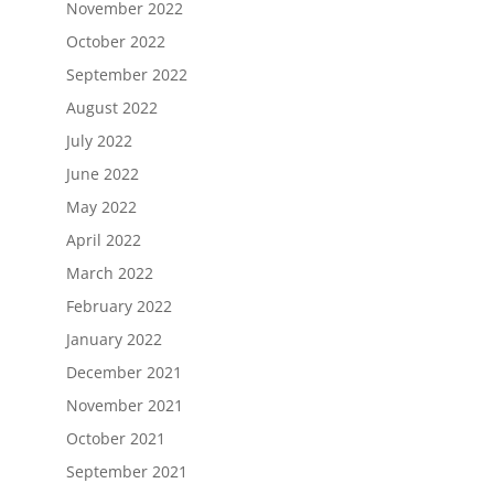
November 2022
October 2022
September 2022
August 2022
July 2022
June 2022
May 2022
April 2022
March 2022
February 2022
January 2022
December 2021
November 2021
October 2021
September 2021