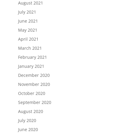
August 2021
July 2021
June 2021
May 2021
April 2021
March 2021
February 2021
January 2021
December 2020
November 2020
October 2020
September 2020
August 2020
July 2020
June 2020