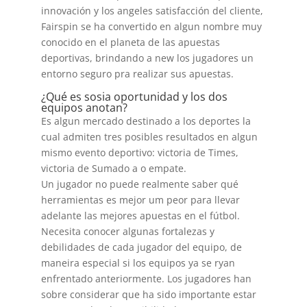
innovación y los angeles satisfacción del cliente,
Fairspin se ha convertido en algun nombre muy
conocido en el planeta de las apuestas
deportivas, brindando a new los jugadores un
entorno seguro pra realizar sus apuestas.
¿Qué es sosia oportunidad y los dos
equipos anotan?
Es algun mercado destinado a los deportes la
cual admiten tres posibles resultados en algun
mismo evento deportivo: victoria de Times,
victoria de Sumado a o empate.
Un jugador no puede realmente saber qué
herramientas es mejor um peor para llevar
adelante las mejores apuestas en el fútbol.
Necesita conocer algunas fortalezas y
debilidades de cada jugador del equipo, de
maneira especial si los equipos ya se ryan
enfrentado anteriormente. Los jugadores han
sobre considerar que ha sido importante estar