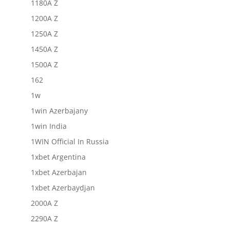
1180A Z
1200A Z
1250A Z
1450A Z
1500A Z
162
1w
1win Azerbajany
1win India
1WIN Official In Russia
1xbet Argentina
1xbet Azerbajan
1xbet Azerbaydjan
2000A Z
2290A Z