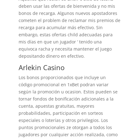
deben usar las ofertas de bienvenida y no mis
bonos de recarga. Algunos nuevos apostadores
cometen el problem de reclamar mis premios de
recarga para acumular más efectivo. Sin
embargo, estas ofertas child adecuadas para
mis días en que un jugador ‘ tenido una
equivoca racha y necesita mantener el juego
depositando dinero en efectivo.
Arlekin Casino
Los bonos proporcionados que incluye un
código promocional en 1xBet podran variar
según la promoción u ocasion. Estos pueden se
tornar fondos de bonificación adicionales a la
cuenta, apuestas gratuitas, mayores
probabilidades, participación en sorteos
especiales o loterías y otros privilegios. Los
puntos promocionales ze otorgan a todos los
jugadores por cualquier acción realizada, como