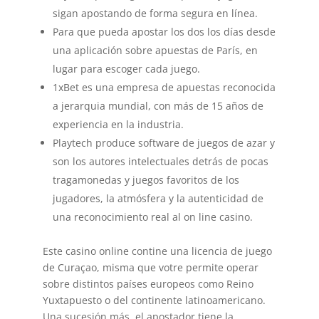
sigan apostando de forma segura en línea.
Para que pueda apostar los dos los días desde
una aplicación sobre apuestas de París, en
lugar para escoger cada juego.
1xBet es una empresa de apuestas reconocida
a jerarquia mundial, con más de 15 años de
experiencia en la industria.
Playtech produce software de juegos de azar y
son los autores intelectuales detrás de pocas
tragamonedas y juegos favoritos de los
jugadores, la atmósfera y la autenticidad de
una reconocimiento real al on line casino.
Este casino online contine una licencia de juego
de Curaçao, misma que votre permite operar
sobre distintos países europeos como Reino
Yuxtapuesto o del continente latinoamericano.
Una sucesión más, el apostador tiene la