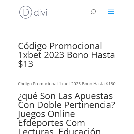
Código Promocional
1xbet 2023 Bono Hasta
$13
Código Promocional 1xbet 2023 Bono Hasta $130
¿qué Son Las Apuestas
Con Doble Pertinencia?
Juegos Online
Efdeportes Com
Lecturas, Educación