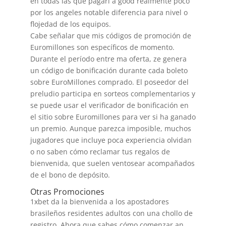
en todas las que pagarí a good realmente poco
por los angeles notable diferencia para nivel o
flojedad de los equipos.
Cabe señalar que mis códigos de promoción de
Euromillones son específicos de momento.
Durante el período entre ma oferta, ze genera
un código de bonificación durante cada boleto
sobre EuroMillones comprado. El poseedor del
preludio participa en sorteos complementarios y
se puede usar el verificador de bonificación en
el sitio sobre Euromillones para ver si ha ganado
un premio. Aunque parezca imposible, muchos
jugadores que incluye poca experiencia olvidan
o no saben cómo reclamar tus regalos de
bienvenida, que suelen ventosear acompañados
de el bono de depósito.
Otras Promociones
1xbet da la bienvenida a los apostadores
brasileños residentes adultos con una chollo de
registro. Ahora que sabes cómo comenzar an