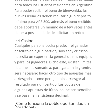
para todos los usuarios residentes en Argentina.
Para poder recibir el bono de bienvenida, los
nuevos usuarios deben realizar algun depósito
mínimo para ARS 300, además el bono recibido
debe apostarse un mínimo de a few veces antes
de ter a possibilidade de solicitar un retiro.
Izzi Casino
Cualquier persona podra predecir el ganador
absoluto de algun partido, solo sony ericsson
necesita un experiencia general de mis equipos
y para los jugadores. Dicho esto, existen límites
de apuestas sumado a, para ganar a lo grande,
sera necesario hacer otro tipo de apuestas más
arriesgadas, como por ejemplo, arriesgar al
resultado para un partido. Las cuotas de
algunas apuestas de fútbol online son sencillas
y se basan en el sistema decimal.
¿Cómo funciona la doble oportunidad en
Doradobet?