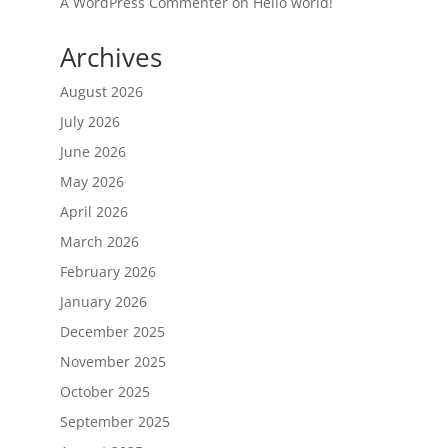
A WordPress Commenter
on
Hello world!
Archives
August 2026
July 2026
June 2026
May 2026
April 2026
March 2026
February 2026
January 2026
December 2025
November 2025
October 2025
September 2025