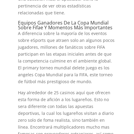
pertinencia de ver otras estadísticas
relacionadas que tiene.
Equipos Ganadores De La Copa Mundial
Sobre Fifae Y Momentos Más Importantes
A diferencia sobre la mayoría de los eventos
sobre eSports que atraen solo an algunos pocos
jugadores, millones de fanáticos sobre FIFA
participan en las etapas iniciales antes de que
la competencia culmine en el ambiente global.
El primary torneo mundial delete juego es los
angeles Copa Mundial para la FIFA, este torneo
de fútbol más prestigioso de mundo.
Hay alrededor de 25 casinos aquí que ofrecen
esta forma de afición a los lugareños. Esto no
sera diferente con todas las apuestas
deportivas, la cual los lugareños visitan a diario
zero solo de foma realista, sino también en
línea. Encontrará multiplicadores mucho mas
famosas con proveedores extranjeros, así como