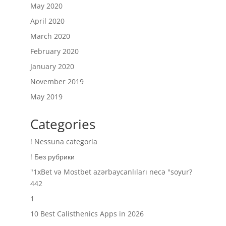
May 2020
April 2020
March 2020
February 2020
January 2020
November 2019
May 2019
Categories
! Nessuna categoria
! Без рубрики
"1xBet və Mostbet azərbaycanlıları necə "soyur?
442
1
10 Best Calisthenics Apps in 2026