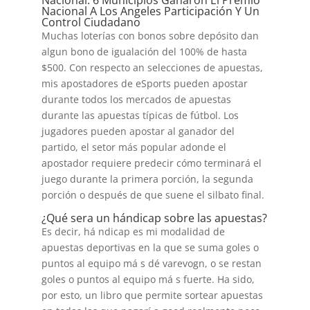
Nacional: 6 Municipios Ganaron El Premio
Nacional A Los Angeles Participación Y Un
Control Ciudadano
Muchas loterías con bonos sobre depósito dan
algun bono de igualación del 100% de hasta
$500. Con respecto an selecciones de apuestas,
mis apostadores de eSports pueden apostar
durante todos los mercados de apuestas
durante las apuestas típicas de fútbol. Los
jugadores pueden apostar al ganador del
partido, el setor más popular adonde el
apostador requiere predecir cómo terminará el
juego durante la primera porción, la segunda
porción o después de que suene el silbato final.
¿Qué sera un hándicap sobre las apuestas?
Es decir, há ndicap es mi modalidad de
apuestas deportivas en la que se suma goles o
puntos al equipo má s dé varevogn, o se restan
goles o puntos al equipo má s fuerte. Ha sido,
por esto, un libro que permite sortear apuestas