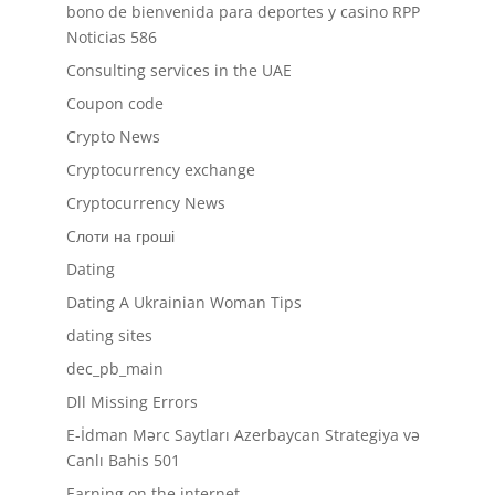
bono de bienvenida para deportes y casino RPP
Noticias 586
Consulting services in the UAE
Coupon code
Crypto News
Cryptocurrency exchange
Cryptocurrency News
Cлоти на гроші
Dating
Dating A Ukrainian Woman Tips
dating sites
dec_pb_main
Dll Missing Errors
E-İdman Mərc Saytları Azerbaycan Strategiya və
Canlı Bahis 501
Earning on the internet