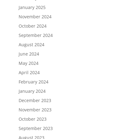
January 2025
November 2024
October 2024
September 2024
August 2024
June 2024
May 2024
April 2024
February 2024
January 2024
December 2023
November 2023
October 2023
September 2023
August 2023