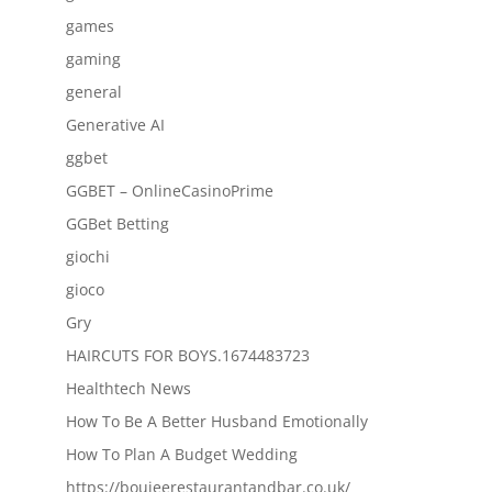
games
gaming
general
Generative AI
ggbet
GGBET – OnlineCasinoPrime
GGBet Betting
giochi
gioco
Gry
HAIRCUTS FOR BOYS.1674483723
Healthtech News
How To Be A Better Husband Emotionally
How To Plan A Budget Wedding
https://boujeerestaurantandbar.co.uk/