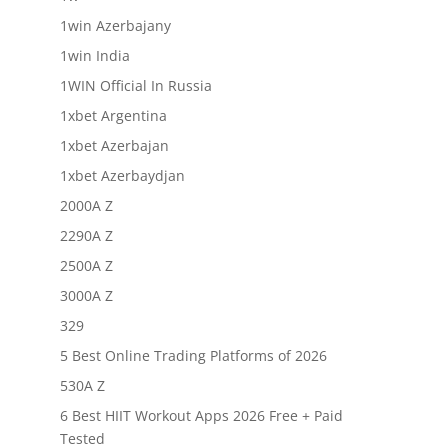
1win Azerbajany
1win India
1WIN Official In Russia
1xbet Argentina
1xbet Azerbajan
1xbet Azerbaydjan
2000A Z
2290A Z
2500A Z
3000A Z
329
5 Best Online Trading Platforms of 2026
530A Z
6 Best HIIT Workout Apps 2026 Free + Paid
Tested