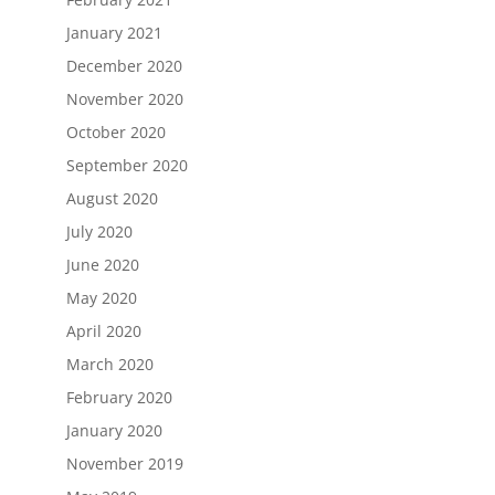
January 2021
December 2020
November 2020
October 2020
September 2020
August 2020
July 2020
June 2020
May 2020
April 2020
March 2020
February 2020
January 2020
November 2019