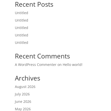
Recent Posts
Untitled
Untitled
Untitled
Untitled
Untitled
Recent Comments
A WordPress Commenter
on
Hello world!
Archives
August 2026
July 2026
June 2026
May 2026