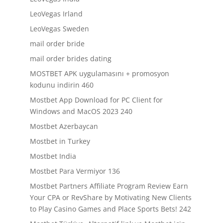
LeoVegas Irland
LeoVegas Sweden
mail order bride
mail order brides dating
MOSTBET APK uygulamasını + promosyon
kodunu indirin 460
Mostbet App Download for PC Client for
Windows and MacOS 2023 240
Mostbet Azerbaycan
Mostbet in Turkey
Mostbet India
Mostbet Para Vermiyor 136
Mostbet Partners Affiliate Program Review Earn
Your CPA or RevShare by Motivating New Clients
to Play Casino Games and Place Sports Bets! 242