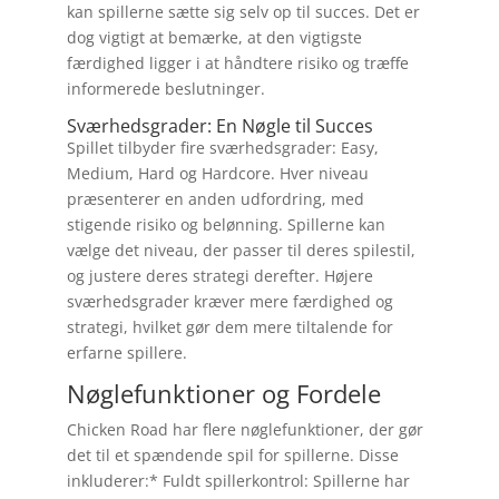
kan spillerne sætte sig selv op til succes. Det er
dog vigtigt at bemærke, at den vigtigste
færdighed ligger i at håndtere risiko og træffe
informerede beslutninger.
Sværhedsgrader: En Nøgle til Succes
Spillet tilbyder fire sværhedsgrader: Easy,
Medium, Hard og Hardcore. Hver niveau
præsenterer en anden udfordring, med
stigende risiko og belønning. Spillerne kan
vælge det niveau, der passer til deres spilestil,
og justere deres strategi derefter. Højere
sværhedsgrader kræver mere færdighed og
strategi, hvilket gør dem mere tiltalende for
erfarne spillere.
Nøglefunktioner og Fordele
Chicken Road har flere nøglefunktioner, der gør
det til et spændende spil for spillerne. Disse
inkluderer:* Fuldt spillerkontrol: Spillerne har