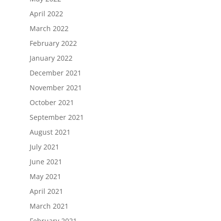
April 2022
March 2022
February 2022
January 2022
December 2021
November 2021
October 2021
September 2021
August 2021
July 2021
June 2021
May 2021
April 2021
March 2021
February 2021