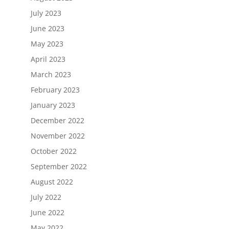
July 2023
June 2023
May 2023
April 2023
March 2023
February 2023
January 2023
December 2022
November 2022
October 2022
September 2022
August 2022
July 2022
June 2022
May 2022