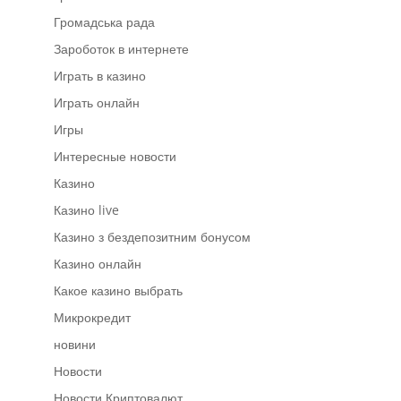
Громадська рада
Зароботок в интернете
Играть в казино
Играть онлайн
Игры
Интересные новости
Казино
Казино live
Казино з бездепозитним бонусом
Казино онлайн
Какое казино выбрать
Микрокредит
новини
Новости
Новости Криптовалют