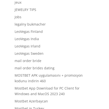
jeux
JEWELRY TIPS
Jobs
legalny bukmacher
LeoVegas Finland
LeoVegas India
LeoVegas Irland
LeoVegas Sweden
mail order bride
mail order brides dating
MOSTBET APK uygulamasını + promosyon
kodunu indirin 460
Mostbet App Download for PC Client for
Windows and MacOS 2023 240
Mostbet Azerbaycan
Mostbet in Turkey