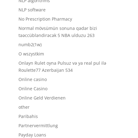
NLP algorithms
NLP software
No Prescription Pharmacy
Normal mövsümün sonuna qədər bizi
təəccübləndirəcək 5 NBA ulduzu 263
numb2(1w)
O wszystkim
Onlayn Rulet oyna Pulsuz və ya real pul ilə
Roulette77 Azerbaijan 534
Online casino
Online Casino
Online Geld Verdienen
other
Paribahis
Partnervermittlung
Payday Loans