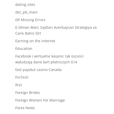
dating sites
dec_pb_main
Dll Missing Errors
E-İdman Mərc Saytları Azerbaycan Strategiya və
Canlı Bahis 501
Earning on the internet
Education
Facebook i wirtualne kasyno: tak oszuści
wyłudzają dane kart płatniczych 614
fast payotut casino Canada
FinTech
first
Foreign Brides
Foreign Women For Marriage
Forex News