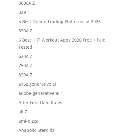
3000A Z
329
5 Best Online Trading Platforms of 2026
530A Z
6 Best HIIT Workout Apps 2026 Free + Paid
Tested
620A Z
750A Z
820A Z
a16z generative ai
adobe generative ai 1
After First Date Rules
all Z
ami-pizza
Anabolic Steroids