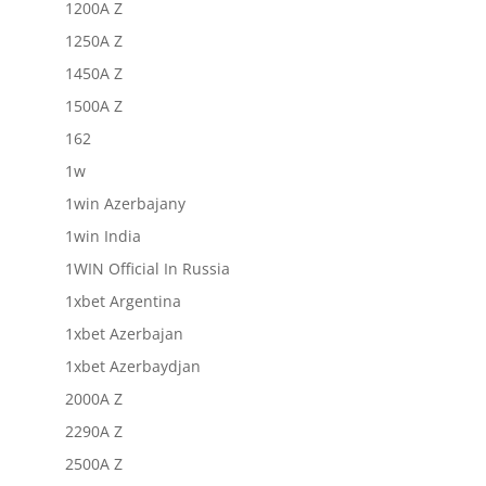
1200A Z
1250A Z
1450A Z
1500A Z
162
1w
1win Azerbajany
1win India
1WIN Official In Russia
1xbet Argentina
1xbet Azerbajan
1xbet Azerbaydjan
2000A Z
2290A Z
2500A Z