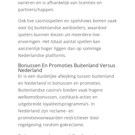
variëren en is afhankelijk van licenties en
partnerschappen.
Ook live casinospellen en spelshows komen vaak
voor bij buitenlandse aanbieders, waardoor
spelers kunnen kiezen uit meerdere live-
ervaringen. Het totaal aantal spellen kan
aanzienlijk hoger liggen dan op sommige
Nederlandse platforms.
Bonussen En Promoties Buitenland Versus
Nederland
Er is een duidelijke afwijking tussen buitenland
en Nederland in bonussen en promoties.
Buitenlandse casino’s bieden vaak hogere
welkomstbonussen, cashback-acties en
uitgebreide loyaliteitsprogramma’s. In
Nederland zijn reclame- en
promotievoorwaarden restrictiever door
regelgeving rondom gokreclame.