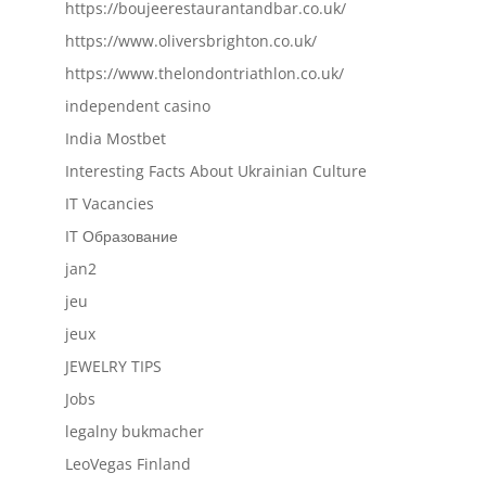
https://boujeerestaurantandbar.co.uk/
https://www.oliversbrighton.co.uk/
https://www.thelondontriathlon.co.uk/
independent casino
India Mostbet
Interesting Facts About Ukrainian Culture
IT Vacancies
IT Образование
jan2
jeu
jeux
JEWELRY TIPS
Jobs
legalny bukmacher
LeoVegas Finland