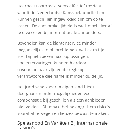
Daarnaast ontbreekt soms effectief toezicht
vanuit de Nederlandse Kansspelautoriteit en
kunnen geschillen ingewikkeld zijn om op te
lossen. De aansprakelijkheid is vaak moeilijker af
te d wikkelen bij internationale aanbieders.
Bovendien kan de klantenservice minder
toegankelijk zijn bij problemen, wat extra tijd
kost bij het zoeken naar oplossingen.
Spelerservaringen kunnen hierdoor
onvoorspelbaar zijn en de regie op
verantwoorde deelname is minder duidelijk.
Het juridische kader in eigen land biedt
doorgaans minder mogelijkheden voor
compensatie bij geschillen als een aanbieder
niet voldoet. Dit maakt het belangrijk om risico’s
vooraf af te wegen en keuzes bewust te maken.
Spelaanbod En Variëteit Bij Internationale
Casino’s