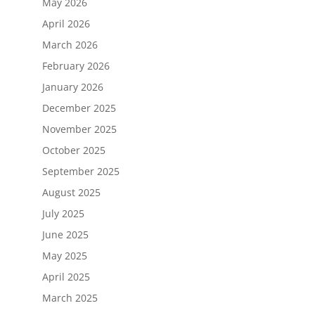
May 2026
April 2026
March 2026
February 2026
January 2026
December 2025
November 2025
October 2025
September 2025
August 2025
July 2025
June 2025
May 2025
April 2025
March 2025