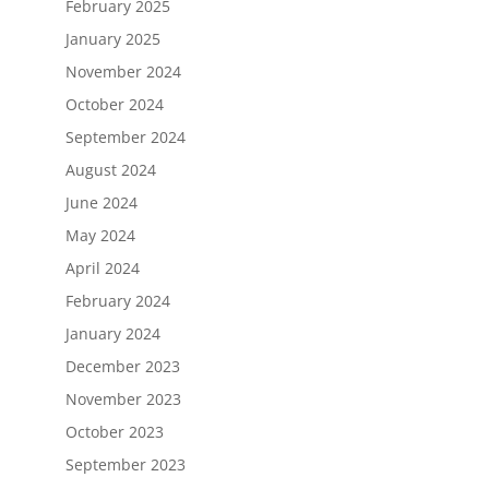
February 2025
January 2025
November 2024
October 2024
September 2024
August 2024
June 2024
May 2024
April 2024
February 2024
January 2024
December 2023
November 2023
October 2023
September 2023