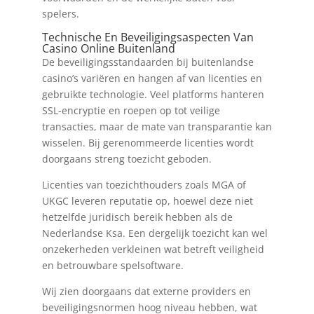
spelers.
Technische En Beveiligingsaspecten Van
Casino Online Buitenland
De beveiligingsstandaarden bij buitenlandse
casino’s variëren en hangen af van licenties en
gebruikte technologie. Veel platforms hanteren
SSL-encryptie en roepen op tot veilige
transacties, maar de mate van transparantie kan
wisselen. Bij gerenommeerde licenties wordt
doorgaans streng toezicht geboden.
Licenties van toezichthouders zoals MGA of
UKGC leveren reputatie op, hoewel deze niet
hetzelfde juridisch bereik hebben als de
Nederlandse Ksa. Een dergelijk toezicht kan wel
onzekerheden verkleinen wat betreft veiligheid
en betrouwbare spelsoftware.
Wij zien doorgaans dat externe providers en
beveiligingsnormen hoog niveau hebben, wat