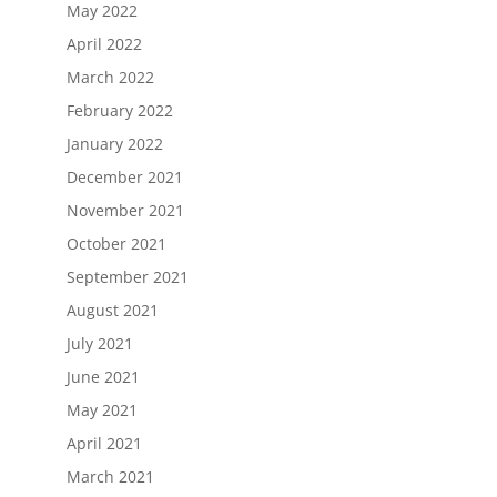
May 2022
April 2022
March 2022
February 2022
January 2022
December 2021
November 2021
October 2021
September 2021
August 2021
July 2021
June 2021
May 2021
April 2021
March 2021