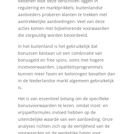
Redenen voor deze verschillen liggen in
regulering en marktprikkels; buitenlandse
aanbieders proberen klanten te trekken met
aantrekkelijke aanbiedingen. Veel van deze
acties komen met bijbehorende voorwaarden
die zorgvuldig worden beoordeeld.
In het buitenland is het gebruikelijk dat
bonussen bestaan uit een combinatie van
bonusgeld en free spins, soms met hogere
inzetvoorwaarden. Loyaliteitsprogramma’s
kunnen meer fasen en beloningen bevatten dan
in de Nederlandse markt algemeen gebruikelijk
is.
Het is van essentieel belang om de specifieke
bonusvoorwaarden te lezen, omdat inzet- en
vrijspelformules invloed hebben op de
uiteindelijke waarde van een aanbieding. Onze
analyses richten zich op de eerlijkheid van de
voorwaarden en de werkelijke baten voor