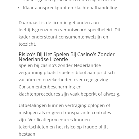
Klaar aanspreekpunt en klachtenafhandeling
Daarnaast is de licentie gebonden aan
leeftijdsgrenzen en verantwoord speelbeleid. Dit
kader ondersteunt consumentenwelzijn en
toezicht.
Risico’s Bij Het Spelen Bij Casino’s Zonder
Nederlandse Licentie
Spelen bij casino’s zonder Nederlandse
vergunning plaatst spelers bloot aan juridisch
vacuüm en onzekerheden over regelgeving.
Consumentenbescherming en
klachtenprocedures zijn vaak beperkt of afwezig.
Uitbetalingen kunnen vertraging oplopen of
mislopen als er geen transparante controles
zijn. Verificatieprocedures kunnen
tekortschieten en het risico op fraude blijft
bestaan.