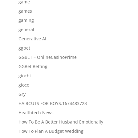
game
games
gaming
general
Generative AI
ggbet
GGBET – OnlineCasinoPrime
GGBet Betting
giochi
gioco
Gry
HAIRCUTS FOR BOYS.1674483723
Healthtech News
How To Be A Better Husband Emotionally
How To Plan A Budget Wedding