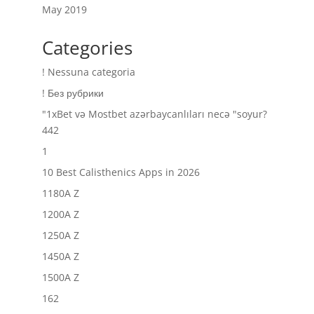
May 2019
Categories
! Nessuna categoria
! Без рубрики
"1xBet və Mostbet azərbaycanlıları necə "soyur?
442
1
10 Best Calisthenics Apps in 2026
1180A Z
1200A Z
1250A Z
1450A Z
1500A Z
162