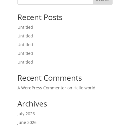
Recent Posts
Untitled
Untitled
Untitled
Untitled
Untitled
Recent Comments
A WordPress Commenter
on
Hello world!
Archives
July 2026
June 2026