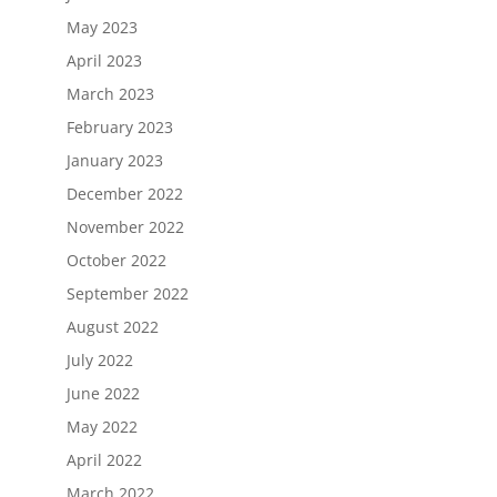
May 2023
April 2023
March 2023
February 2023
January 2023
December 2022
November 2022
October 2022
September 2022
August 2022
July 2022
June 2022
May 2022
April 2022
March 2022