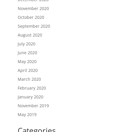
November 2020
October 2020
September 2020
August 2020
July 2020
June 2020
May 2020
April 2020
March 2020
February 2020
January 2020
November 2019
May 2019
Categories