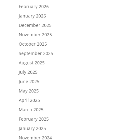
February 2026
January 2026
December 2025
November 2025
October 2025
September 2025
August 2025
July 2025
June 2025
May 2025
April 2025
March 2025
February 2025
January 2025
November 2024