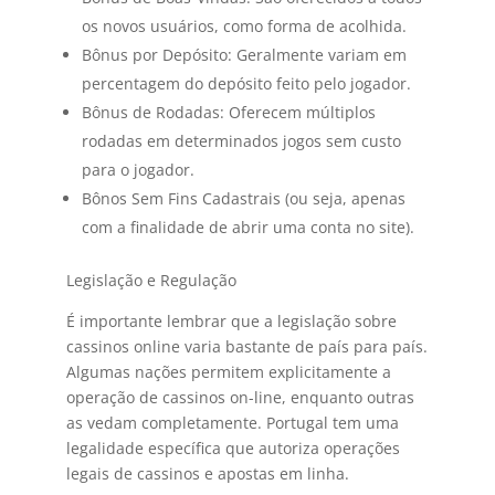
os novos usuários, como forma de acolhida.
Bônus por Depósito: Geralmente variam em
percentagem do depósito feito pelo jogador.
Bônus de Rodadas: Oferecem múltiplos
rodadas em determinados jogos sem custo
para o jogador.
Bônos Sem Fins Cadastrais (ou seja, apenas
com a finalidade de abrir uma conta no site).
Legislação e Regulação
É importante lembrar que a legislação sobre
cassinos online varia bastante de país para país.
Algumas nações permitem explicitamente a
operação de cassinos on-line, enquanto outras
as vedam completamente. Portugal tem uma
legalidade específica que autoriza operações
legais de cassinos e apostas em linha.