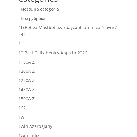
! Nessuna categoria
! Без рубрики
"1xBet və Mostbet azərbaycanlıları necə "soyur?
442
1
10 Best Calisthenics Apps in 2026
1180A Z
1200A Z
1250A Z
1450A Z
1500A Z
162
1w
1win Azerbajany
1win India