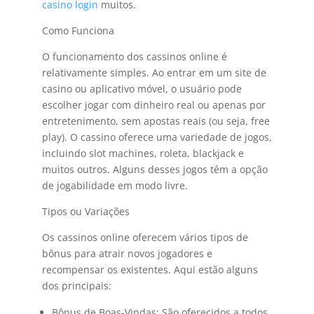
casino login
muitos.
Como Funciona
O funcionamento dos cassinos online é
relativamente simples. Ao entrar em um site de
casino ou aplicativo móvel, o usuário pode
escolher jogar com dinheiro real ou apenas por
entretenimento, sem apostas reais (ou seja, free
play). O cassino oferece uma variedade de jogos,
incluindo slot machines, roleta, blackjack e
muitos outros. Alguns desses jogos têm a opção
de jogabilidade em modo livre.
Tipos ou Variações
Os cassinos online oferecem vários tipos de
bônus para atrair novos jogadores e
recompensar os existentes. Aqui estão alguns
dos principais:
Bônus de Boas-Vindas: São oferecidos a todos