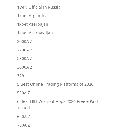
1WIN Official In Russia
1xbet Argentina
1xbet Azerbajan
1xbet Azerbaydjan
2000A Z
2290A Z
2500A Z
3000A Z
329
5 Best Online Trading Platforms of 2026
530A Z
6 Best HIIT Workout Apps 2026 Free + Paid
Tested
620A Z
750A Z