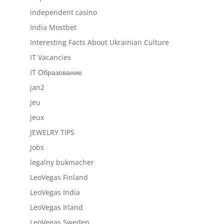
independent casino
India Mostbet
Interesting Facts About Ukrainian Culture
IT Vacancies
IT Образование
jan2
jeu
jeux
JEWELRY TIPS
Jobs
legalny bukmacher
LeoVegas Finland
LeoVegas India
LeoVegas Irland
LeoVegas Sweden