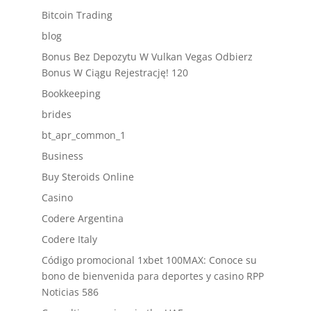
Bitcoin Trading
blog
Bonus Bez Depozytu W Vulkan Vegas Odbierz
Bonus W Ciągu Rejestrację! 120
Bookkeeping
brides
bt_apr_common_1
Business
Buy Steroids Online
Casino
Codere Argentina
Codere Italy
Código promocional 1xbet 100MAX: Conoce su
bono de bienvenida para deportes y casino RPP
Noticias 586