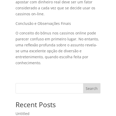
apostar com dinheiro real deve ser um fator
considerado a cada vez que se decide usar os
cassinos on-line.
Conclusão e Observações Finais
O conceito do bônus nos cassinos online pode
parecer confuso em primeiro lugar. No entanto,
uma reflexão profunda sobre o assunto revela-
se uma excelente opção de diversão e
entretenimento, quando escolha feita por
conhecimento.
Search
Recent Posts
Untitled