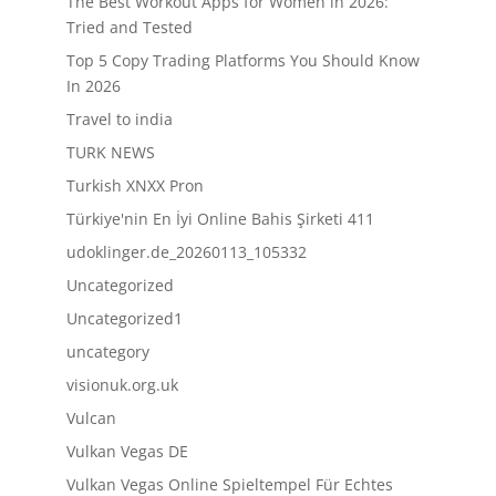
The Best Workout Apps for Women in 2026:
Tried and Tested
Top 5 Copy Trading Platforms You Should Know
In 2026
Travel to india
TURK NEWS
Turkish XNXX Pron
Türkiye'nin En İyi Online Bahis Şirketi 411
udoklinger.de_20260113_105332
Uncategorized
Uncategorized1
uncategory
visionuk.org.uk
Vulcan
Vulkan Vegas DE
Vulkan Vegas Online Spieltempel Für Echtes