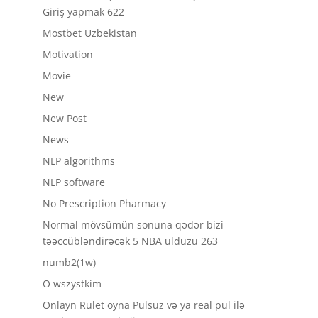
Giriş yapmak 622
Mostbet Uzbekistan
Motivation
Movie
New
New Post
News
NLP algorithms
NLP software
No Prescription Pharmacy
Normal mövsümün sonuna qədər bizi
təəccübləndirəcək 5 NBA ulduzu 263
numb2(1w)
O wszystkim
Onlayn Rulet oyna Pulsuz və ya real pul ilə