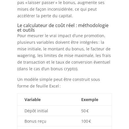
pas « laisser passer » le bonus, augmente ses
mises de façon inconsidérée, ce qui peut
accélérer la perte du capital.
Le calculateur de coût réel : méthodologie
et outils
Pour mesurer le vrai impact d’une promotion,
plusieurs variables doivent être intégrées : la
mise initiale, le montant du bonus, le facteur de
wagering, les limites de mise maximale, les frais
de transaction et le taux de conversion éventuel
(dans le cas d’un bonus crypto).
Un modèle simple peut être construit sous
forme de feuille Excel :
Variable
Exemple
Dépôt initial
50 €
Bonus reçu
100 €