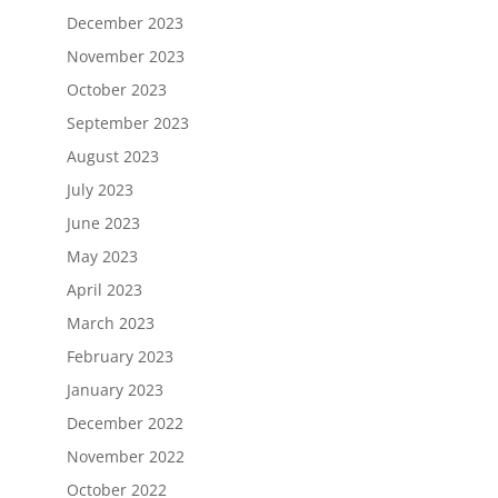
December 2023
November 2023
October 2023
September 2023
August 2023
July 2023
June 2023
May 2023
April 2023
March 2023
February 2023
January 2023
December 2022
November 2022
October 2022