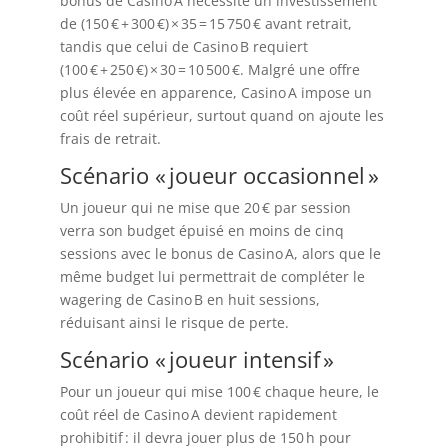
bonus de Casino A nécessite un investissement
de (150 € + 300 €) × 35 = 15 750 € avant retrait,
tandis que celui de Casino B requiert
(100 € + 250 €) × 30 = 10 500 €. Malgré une offre
plus élevée en apparence, Casino A impose un
coût réel supérieur, surtout quand on ajoute les
frais de retrait.
Scénario « joueur occasionnel »
Un joueur qui ne mise que 20 € par session
verra son budget épuisé en moins de cinq
sessions avec le bonus de Casino A, alors que le
même budget lui permettrait de compléter le
wagering de Casino B en huit sessions,
réduisant ainsi le risque de perte.
Scénario « joueur intensif »
Pour un joueur qui mise 100 € chaque heure, le
coût réel de Casino A devient rapidement
prohibitif : il devra jouer plus de 150 h pour