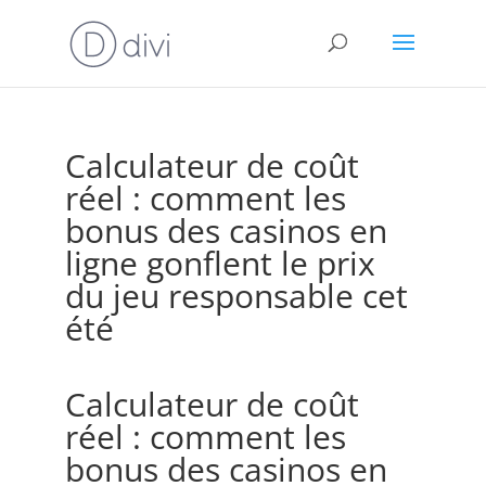
Calculateur de coût
réel : comment les
bonus des casinos en
ligne gonflent le prix
du jeu responsable cet
été
Calculateur de coût
réel : comment les
bonus des casinos en