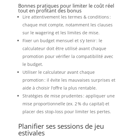
Bonnes pratiques pour limiter le coût réel
tout en profitant des bonus
Lire attentivement les termes & conditions :
chaque mot compte, notamment les clauses
sur le wagering et les limites de mise.
Fixer un budget mensuel et s’y tenir : le
calculateur doit être utilisé avant chaque
promotion pour vérifier la compatibilité avec
le budget.
Utiliser le calculateur avant chaque
promotion : il évite les mauvaises surprises et
aide à choisir l’offre la plus rentable.
Stratégies de mise prudentes : appliquer une
mise proportionnelle (ex. 2 % du capital) et
placer des stop‑loss pour limiter les pertes.
Planifier ses sessions de jeu
estivales