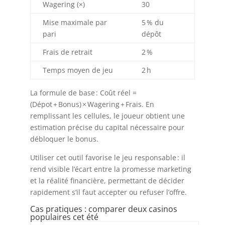
Wagering (×)
30
Mise maximale par
5 % du
pari
dépôt
Frais de retrait
2 %
Temps moyen de jeu
2 h
La formule de base : Coût réel =
(Dépot + Bonus) × Wagering + Frais. En
remplissant les cellules, le joueur obtient une
estimation précise du capital nécessaire pour
débloquer le bonus.
Utiliser cet outil favorise le jeu responsable : il
rend visible l’écart entre la promesse marketing
et la réalité financière, permettant de décider
rapidement s’il faut accepter ou refuser l’offre.
Cas pratiques : comparer deux casinos
populaires cet été