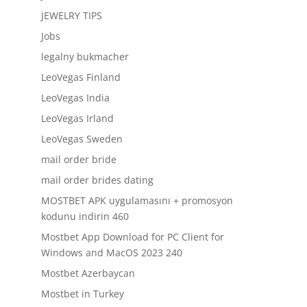
JEWELRY TIPS
Jobs
legalny bukmacher
LeoVegas Finland
LeoVegas India
LeoVegas Irland
LeoVegas Sweden
mail order bride
mail order brides dating
MOSTBET APK uygulamasını + promosyon
kodunu indirin 460
Mostbet App Download for PC Client for
Windows and MacOS 2023 240
Mostbet Azerbaycan
Mostbet in Turkey