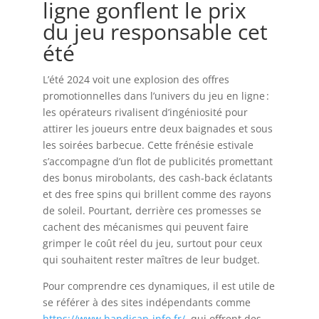
ligne gonflent le prix
du jeu responsable cet
été
L’été 2024 voit une explosion des offres
promotionnelles dans l’univers du jeu en ligne :
les opérateurs rivalisent d’ingéniosité pour
attirer les joueurs entre deux baignades et sous
les soirées barbecue. Cette frénésie estivale
s’accompagne d’un flot de publicités promettant
des bonus mirobolants, des cash‑back éclatants
et des free spins qui brillent comme des rayons
de soleil. Pourtant, derrière ces promesses se
cachent des mécanismes qui peuvent faire
grimper le coût réel du jeu, surtout pour ceux
qui souhaitent rester maîtres de leur budget.
Pour comprendre ces dynamiques, il est utile de
se référer à des sites indépendants comme
https://www.handicap-info.fr/
, qui offrent des