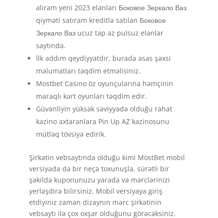
alıram yeni 2023 elanları Боковое Зеркало Ваз
qiyməti satıram kreditlə satılan Боковое
Зеркало Ваз ucuz tap az pulsuz elanlar
saytında.
İlk addım qeydiyyatdır, burada əsas şəxsi
məlumatları təqdim etməlisiniz.
Mostbet Casino öz oyunçularına həmçinin
maraqlı kart oyunları təqdim edir.
Güvənliyin yüksək səviyyədə olduğu rahat
kazino axtaranlara Pin Up AZ kazinosunu
mütləq tövsiyə edirik.
Şirkətin vebsaytında olduğu kimi MostBet mobil
versiyada da bir neçə toxunuşla, sürətli bir
şəkildə kuponunuzu yarada və mərclərinizi
yerləşdirə bilirsiniz. Mobil versiyaya giriş
etdiyiniz zaman dizaynın mərc şirkətinin
vebsaytı ilə çox oxşar olduğunu görəcəksiniz.