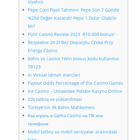
siyahısı
Pepe Coin Fiyat Tahmini: Pepe Son 7 Günde
%250 Değer Kazandı! Pepe 1 Dolar Olabilir
Mi?
Punt Casino Review 2023 ️ R10,000 bonus!
Bezpłatne 20 Zł Bez Depozytu Czeka Przy
Energy Casino
Bahis ve casino 1Win bonus kodu kullanma:
TR123
in Virtual İdman mərcləri
Payout Odds Percentage of the Casino Games
Ice Casino – Ustawowe Polskie Kasyno Online
iOS tətbiq və yüklənilməsi
Türkiye’nin Ilk Bahis Mahkemesi
Как играть в Gama Casino на ПК или
телефоне
Mobil tətbiq və mobil versiyalar arasındakı
fərq