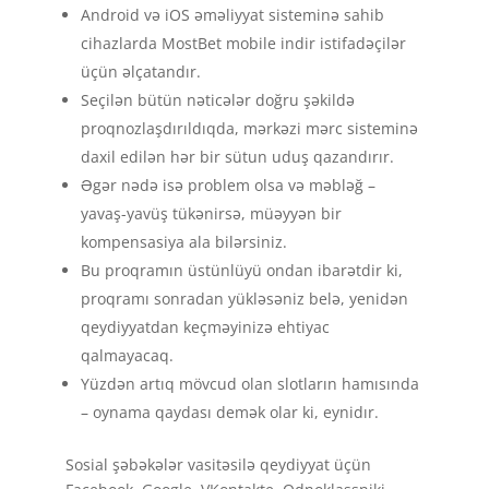
Android və iOS əməliyyat sisteminə sahib
cihazlarda MostBet mobile indir istifadəçilər
üçün əlçatandır.
Seçilən bütün nəticələr doğru şəkildə
proqnozlaşdırıldıqda, mərkəzi mərc sisteminə
daxil edilən hər bir sütun uduş qazandırır.
Əgər nədə isə problem olsa və məbləğ –
yavaş-yavüş tükənirsə, müəyyən bir
kompensasiya ala bilərsiniz.
Bu proqramın üstünlüyü ondan ibarətdir ki,
proqramı sonradan yükləsəniz belə, yenidən
qeydiyyatdan keçməyinizə ehtiyac
qalmayacaq.
Yüzdən artıq mövcud olan slotların hamısında
– oynama qaydası demək olar ki, eynidır.
Sosial şəbəkələr vasitəsilə qeydiyyat üçün