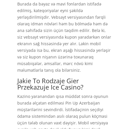
Burada da bəyaz və mavi fonlardan istifadə
edilmiş, kateqoriyalar eyni şəkildə
yerləşdirilmişdir. Vebsayt versiyasından fərqli
olaraq idman növləri həm bu bölmədə həm də
ana səhifədə sizin üçün təqdim edilir. Belə ki,
siz vebsayt versiyasında kupon yaradərkən onlar
ekranın sağ hissəsində yer alır. Lakin mobil
versiyada isə bu, ekran aşağı hissəsində yerləşir
və siz kupon nişanın üzərinə toxunaraq
müsabiqələr, əmsallar, mərc növü kimi
məlumatlarla tanış ola bilərsiniz.
Jakie To Rodzaje Gier
Przekazuje Ice Casino?
Kazino yaranandan qısa müddət sonra oyunun
burada əlçatan edilməsi Pin Up Azerbaijan
müştərilərini sevindirdi. İstifadəçinin seçdiyi
ödəmə sistemindən asılı olaraq pulun köçməsi
üçün tələb olunan vaxt dəyişir. Mobil versiyaya