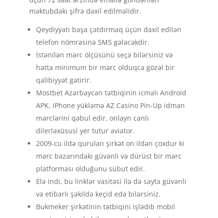
məktubdakı şifrə daxil edilməlidir.
Qeydiyyatı başa çatdırmaq üçün daxil edilən
telefon nömrəsinə SMS gələcəkdir.
İstənilən mərc ölçüsünü seçə bilərsiniz və
hətta minimum bir mərc olduqca gözəl bir
qalibiyyət gətirir.
Mostbet Azərbaycan tətbiqinin icmalı Android
APK, iPhone yükləmə AZ Casino Pin-Up idman
mərclərini qəbul edir, onlayn canlı
dilerləxüsusi yer tutur aviator.
2009-cu ildə qurulan şirkət on ildən çoxdur ki
mərc bazarındakı güvənli və dürüst bir mərc
platforması olduğunu sübut edir.
Elə indi, bu linklər vasitəsi ilə də sayta güvənli
və etibarlı şəkildə keçid edə bilərsiniz.
Bukmeker şirkətinin tətbiqini işlədib mobil