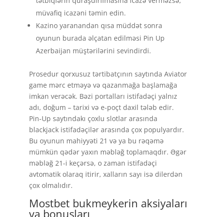
tətbiqlərin quraşdırılmasına icazə verməzsə,
müvafiq icazəni təmin edin.
Kazino yaranandan qısa müddət sonra
oyunun burada əlçatan edilməsi Pin Up
Azerbaijan müştərilərini sevindirdi.
Prosedur qorxusuz tərtibatçının saytında Aviator
game mərc etməyə və qazanmağa başlamağa
imkan verəcək. Bəzi portalları istifadəçi yalnız
adı, doğum – tarixi və e-poçt daxil tələb edir.
Pin-Up saytındakı çoxlu slotlar arasında
blackjack istifadəçilər arasında çox populyardır.
Bu oyunun mahiyyəti 21 və ya bu rəqəmə
mümkün qədər yaxın məbləğ toplamaqdır. Əgər
məbləğ 21-i keçərsə, o zaman istifadəçi
avtomatik olaraq itirir, xalların sayı isə dilerdən
çox olmalıdır.
Mostbet bukmeykerin aksiyaları
va bonusları