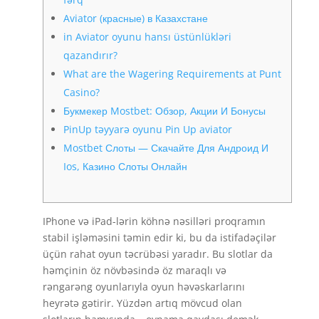
Aviator (красные) в Казахстане
in Aviator oyunu hansı üstünlükləri
qazandırır?
What are the Wagering Requirements at Punt
Casino?
Букмекер Mostbet: Обзор, Акции И Бонусы
PinUp təyyarə oyunu Pin Up aviator
Mostbet Слоты — Скачайте Для Андроид И
Ios, Казино Слоты Онлайн
IPhone və iPad-lərin köhnə nəsilləri proqramın
stabil işləməsini təmin edir ki, bu da istifadəçilər
üçün rahat oyun təcrübəsi yaradır. Bu slotlar da
həmçinin öz növbəsində öz maraqlı və
rəngarəng oyunlarıyla oyun həvəskarlarını
heyrətə gətirir. Yüzdən artıq mövcud olan