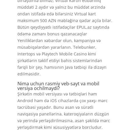
birləşdirilə bilməz; Virtual Kartın etibarlılıq
müddəti 2 aydır və yalnız bu müddət ərzində
ondan istifadə edə bilərsiniz Virtual kart
maksimum 500 AZN məbləğinə qədər açıla bilər.
Bütün qeydiyyatlı istifadəçilər EPUL.az saytında
ödəmə zamanı bonus qazanacaqlar
Yeniliklərdən xəbərdar olun, kampaniya və
müsabiqələrdən yararlanın. Telebunker,
Intertops və Playtech Mobile Casino kimi
şirkətlərin təklif etdiyi bahis sistemlərindən
fərqli bir şey, hamısının Java tətbiqi ilə dizayn
edilməsidir.
Nima uchun rasmiy veb-sayt va mobil
versiya ochilmaydi?
Şirkətin mobil versiyası və tətbiqləri həm
Android həm də iOS cihazlarda çox yaxşı mərc
təcrübəsi yaşadır. Bunu asan və sürətli
naviqasiya panellərinə, kateroqiyaların düzgün
və yerində yerləşdirilməsinə, asan şəkildə mərc
yerləşdirmək kimi xüsusiyyətlərə borcludur.