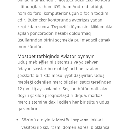
istifadəçilərə həm iOS, həm Android tətbiqi,
həm də fərdi komputerlər üçün əlfəcin təqdim
edir. Bukmeker kontorunda avtorizasiyadan
keçdikdən sonra “Depozit” düyməsini klikləməklə
açılan pəncərədən hesabı doldurmaq
üsullarından birini seçməklə pul mədaxil etmək
mümkündür.
Mostbet tətbiqində Aviator oynayın
Uduş məbləğlərini sistemsiz və ya səhvən
ödəyən şəxslər bu məbləğləri haqsız alan
şəxslərlə birlikdə məsuliyyət daşıyırlar. Uduş
məbləği ödənilən mərc biletləri satıcı tərəfindən
12 (on iki) ay saxlanılır. Seçilən bütün nəticələr
doğru şəkildə proqnozlaşdırıldıqda, mərkəzi
mərc sisteminə daxil edilən hər bir sütun uduş
qazandırır.
Sözünü etdiyimiz MostBet зеркало linkləri
vasitəsi ilə siz, rəsmi domen adresi bloklansa