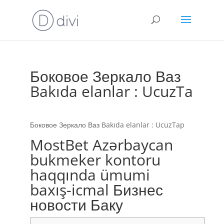
Боковое Зеркало Ваз
Bakıda elanlar : UcuzTa
Боковое Зеркало Ваз Bakıda elanlar : UcuzTap
MostBet Azərbaycan
bukmeker kontoru
haqqında ümumi
baxış-icmal Бизнес
новости Баку