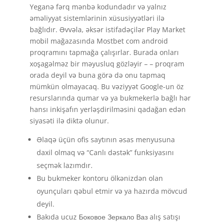
Yeganə fərq mənbə kodundadır və yalnız
əməliyyat sistemlərinin xüsusiyyətləri ilə
bağlıdır. Əvvəla, əksər istifadəçilər Play Market
mobil mağazasında Mostbet com android
proqramını tapmağa çalışırlar. Burada onları
xoşagəlməz bir məyusluq gözləyir – – proqram
orada deyil və buna görə də onu tapmaq
mümkün olmayacaq. Bu vəziyyət Google-un öz
resurslarında qumar və ya bukmekerlə bağlı hər
hansı inkişafın yerləşdirilməsini qadağan edən
siyasəti ilə diktə olunur.
Əlaqə üçün ofis saytının əsas menyusuna
daxil olmaq və “Canlı dəstək” funksiyasını
seçmək lazımdır.
Bu bukmeker kontoru ölkənizdən olan
oyunçuları qəbul etmir və ya hazırda mövcud
deyil.
Bakıda ucuz Боковое Зеркало Ваз alış satışı