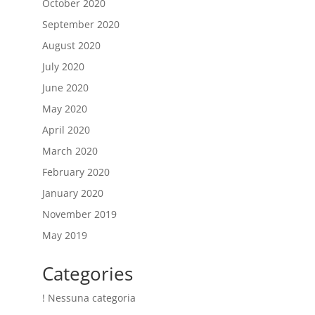
October 2020
September 2020
August 2020
July 2020
June 2020
May 2020
April 2020
March 2020
February 2020
January 2020
November 2019
May 2019
Categories
! Nessuna categoria