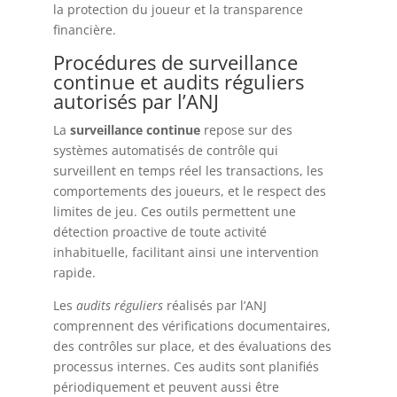
la protection du joueur et la transparence
financière.
Procédures de surveillance
continue et audits réguliers
autorisés par l’ANJ
La
surveillance continue
repose sur des
systèmes automatisés de contrôle qui
surveillent en temps réel les transactions, les
comportements des joueurs, et le respect des
limites de jeu. Ces outils permettent une
détection proactive de toute activité
inhabituelle, facilitant ainsi une intervention
rapide.
Les
audits réguliers
réalisés par l’ANJ
comprennent des vérifications documentaires,
des contrôles sur place, et des évaluations des
processus internes. Ces audits sont planifiés
périodiquement et peuvent aussi être