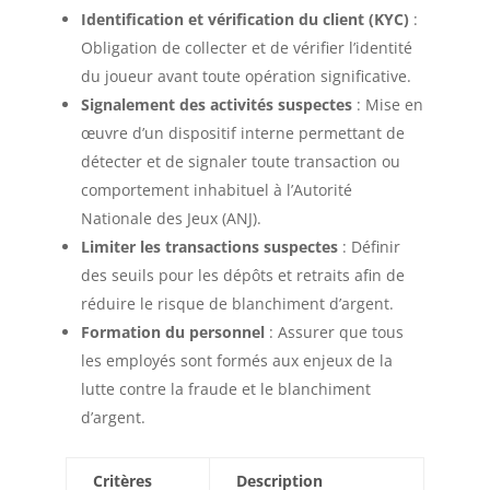
Identification et vérification du client (KYC)
:
Obligation de collecter et de vérifier l’identité
du joueur avant toute opération significative.
Signalement des activités suspectes
: Mise en
œuvre d’un dispositif interne permettant de
détecter et de signaler toute transaction ou
comportement inhabituel à l’Autorité
Nationale des Jeux (ANJ).
Limiter les transactions suspectes
: Définir
des seuils pour les dépôts et retraits afin de
réduire le risque de blanchiment d’argent.
Formation du personnel
: Assurer que tous
les employés sont formés aux enjeux de la
lutte contre la fraude et le blanchiment
d’argent.
Critères
Description