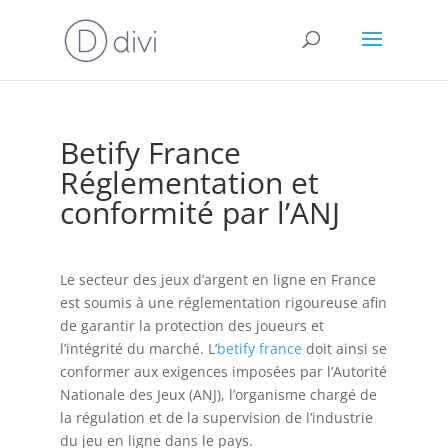
Betify France
Réglementation et
conformité par l’ANJ
Le secteur des jeux d’argent en ligne en France
est soumis à une réglementation rigoureuse afin
de garantir la protection des joueurs et
l’intégrité du marché. L’
betify france
doit ainsi se
conformer aux exigences imposées par l’Autorité
Nationale des Jeux (ANJ), l’organisme chargé de
la régulation et de la supervision de l’industrie
du jeu en ligne dans le pays.