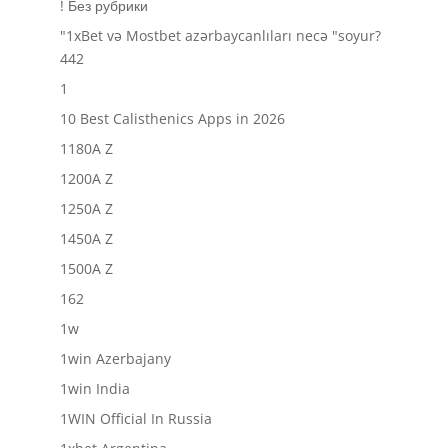
! Без рубрики
"1xBet və Mostbet azərbaycanlıları necə "soyur?
442
1
10 Best Calisthenics Apps in 2026
1180A Z
1200A Z
1250A Z
1450A Z
1500A Z
162
1w
1win Azerbajany
1win India
1WIN Official In Russia