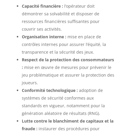
Capacité financière :
l’opérateur doit
démontrer sa solvabilité et disposer de
ressources financières suffisantes pour
couvrir ses activités.
Organisation interne :
mise en place de
contrôles internes pour assurer l’équité, la
transparence et la sécurité des jeux.
Respect de la protection des consommateurs
:
mise en œuvre de mesures pour prévenir le
jeu problématique et assurer la protection des
joueurs.
Conformité technologique :
adoption de
systèmes de sécurité conformes aux
standards en vigueur, notamment pour la
génération aléatoire de résultats (RNG).
Lutte contre le blanchiment de capitaux et la
fraude :
instaurer des procédures pour