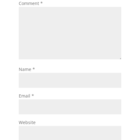
Comment
*
Name
*
Email
*
Website