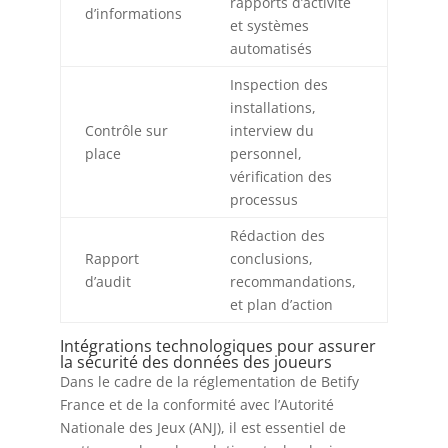
rapports d’activité
d’informations
et systèmes
automatisés
Inspection des
installations,
Contrôle sur
interview du
place
personnel,
vérification des
processus
Rédaction des
Rapport
conclusions,
d’audit
recommandations,
et plan d’action
Intégrations technologiques pour assurer
la sécurité des données des joueurs
Dans le cadre de la réglementation de Betify
France et de la conformité avec l’Autorité
Nationale des Jeux (ANJ), il est essentiel de