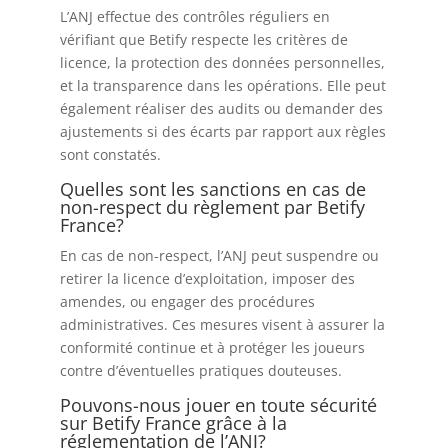
L’ANJ effectue des contrôles réguliers en
vérifiant que Betify respecte les critères de
licence, la protection des données personnelles,
et la transparence dans les opérations. Elle peut
également réaliser des audits ou demander des
ajustements si des écarts par rapport aux règles
sont constatés.
Quelles sont les sanctions en cas de
non-respect du règlement par Betify
France?
En cas de non-respect, l’ANJ peut suspendre ou
retirer la licence d’exploitation, imposer des
amendes, ou engager des procédures
administratives. Ces mesures visent à assurer la
conformité continue et à protéger les joueurs
contre d’éventuelles pratiques douteuses.
Pouvons-nous jouer en toute sécurité
sur Betify France grâce à la
réglementation de l’ANJ?