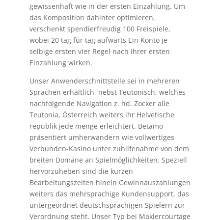
gewissenhaft wie in der ersten Einzahlung. Um
das Komposition dahinter optimieren,
verschenkt spendierfreudig 100 Freispiele,
wobei 20 tag für tag aufwärts Ein Konto je
selbige ersten vier Regel nach Ihrer ersten
Einzahlung wirken.
Unser Anwenderschnittstelle sei in mehreren
Sprachen erhältlich, nebst Teutonisch, welches
nachfolgende Navigation z. hd. Zocker alle
Teutonia, Österreich weiters ihr Helvetische
republik jede menge erleichtert. Betamo
präsentiert umherwandern wie vollwertiges
Verbunden-Kasino unter zuhilfenahme von dem
breiten Domäne an Spielmöglichkeiten. Speziell
hervorzuheben sind die kurzen
Bearbeitungszeiten hinein Gewinnauszahlungen
weiters das mehrsprachige Kundensupport, das
untergeordnet deutschsprachigen Spielern zur
Verordnung steht. Unser Typ bei Maklercourtage