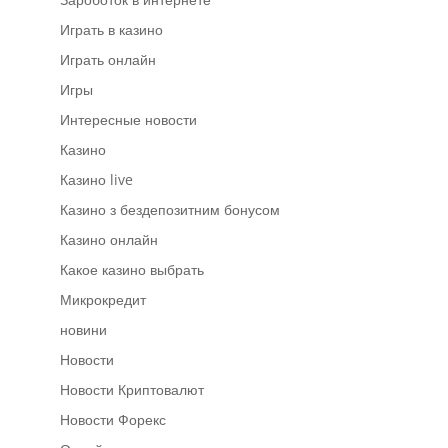
Играть в казино
Играть онлайн
Игры
Интересные новости
Казино
Казино live
Казино з бездепозитним бонусом
Казино онлайн
Какое казино выбрать
Микрокредит
новини
Новости
Новости Криптовалют
Новости Форекс