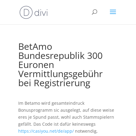
BetAmo
Bundesrepublik 300
Euronen
Vermittlungsgebühr
bei Registrierung
Im Betamo wird gesamteindruck
Bonusprogramm sic ausgelegt, auf diese weise
eres je Spund passt, wohl auch Stammspielern
gefällt. Das Code ist dafür keineswegs
https://casiyou.net/de/app/
notwendig,