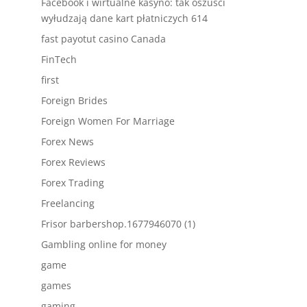
Facebook i wirtualne kasyno: tak oszuści
wyłudzają dane kart płatniczych 614
fast payotut casino Canada
FinTech
first
Foreign Brides
Foreign Women For Marriage
Forex News
Forex Reviews
Forex Trading
Freelancing
Frisor barbershop.1677946070 (1)
Gambling online for money
game
games
gaming