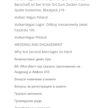
Barschaft Ist Der Erste Ort Zum Zocken Casino,
Spiele Kostenlos, Blackjack 218
Vulkan Vegas Poland
VulkanVegas Login: Odkryj niesamowity świat
hazardu 105
VulkanVegas Poland
WEDDING AND ENGAGEMENT
Why Are Second Marriages So Hard
Безкоштовно демо ігри
БК «МостБет» как скачать приложение на
Андроид и Айфон 455
Бонуси новичкам в казино
Бонусы за регистрацию в казино
Гральні автомати
Громадська рада
Зароботок в интернете