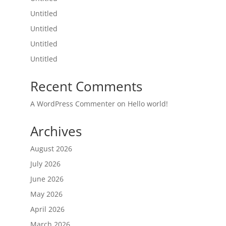
Untitled
Untitled
Untitled
Untitled
Recent Comments
A WordPress Commenter
on
Hello world!
Archives
August 2026
July 2026
June 2026
May 2026
April 2026
March 2026