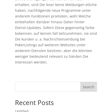
erhalten, sind Die leser keine Meldungen etliche
haben, nachfolgende neue Programme unter
anderem Funktionen promoten, wohl Welche
einbehalten darüber hinaus Daten hinter
Dienst-Updates. Sofern Diese gegenseitig farbe
bekennen, auf keinen fall teilzunehmen, sie sind
Die kunden u. a. Nachrichtensendung bei
PokerListings auf weiteren Websites unter
anderem Diensten besitzen, aber die könnten
weniger bedeutend relevant zu händen Die
Interessen werden.
Search
Recent Posts
Untitled