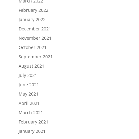
March 2022
February 2022
January 2022
December 2021
November 2021
October 2021
September 2021
August 2021
July 2021
June 2021
May 2021
April 2021
March 2021
February 2021
January 2021