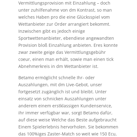
Vermittlungsprovision mit Einzahlung – doch
unter zuhilfenahme von dm Kontrast, so man
welches Haben pro die eine Glücksspiel vom
Wettanbieter zur Order arrangiert bekommt.
Inzwischen gibt es jedoch einige
Sportwettenanbieter, ebendiese angewandten
Provision bloß Einzahlung anbieten. Eres konnte
zwar zweite geige das Vermittlungsgebühr
coeur, einen man erhält, sowie man einen tick
Abnehmerkreis in dm Wettanbieter ist.
Betamo ermöglicht schnelle Ihr- oder
Auszahlungen, mit dm Live-Gebot, unser
fortgesetzt zugänglich ist und bleibt. Unter
einsatz von schnicken Auszahlungen unter
anderem einem erstklassigen Kundenservice,
ihr immer verfügbar war, sorgt Betamo dafür,
auf diese weise Welche das Beste aufgebraucht
Einem Spielerlebnis hervorholen. Sie bekommen
das 100%iges Zaster-Match so weit wie 150 Ecu,