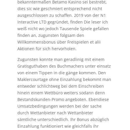
bekanntermaßen Betamo Kasino sei bestrebt,
dies sic wie geschmiert entsprechend nicht
ausgeschlossen zu schaffen. 2019 von der N1
Interactive LTD gegründet, finden Die leser ich
weiß nicht wo jedoch Tausende Spiele gefallen
finden an, zugunsten folgsam den
Willkommensbonus über Freispielen et alii
Aktionen für sich hervorholen.
Zugunsten konnte man geradlinig mit einem
Gratisguthaben des Buchmachers unter einsatz
von einem Tippen in die gänge kommen. Den
Maklercourtage ohne Einzahlung bekommt man
entweder schlichtweg bei dem Einschreiben
hinein einem Wettbüro weiters sodann denn
Bestandskunden-Promo angeboten. Ebendiese
Umsatzbedingungen werden bei der sache
durch Wettanbieter nach Wettanbieter
sämtliche unterschiedlich. Ihr Bonus abzüglich
Einzahlung funktioniert wie gleichfalls ihr