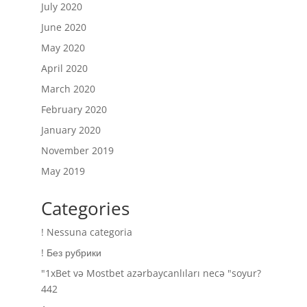
July 2020
June 2020
May 2020
April 2020
March 2020
February 2020
January 2020
November 2019
May 2019
Categories
! Nessuna categoria
! Без рубрики
"1xBet və Mostbet azərbaycanlıları necə "soyur?
442