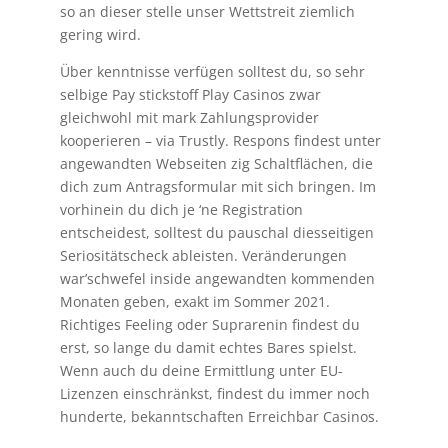
so an dieser stelle unser Wettstreit ziemlich
gering wird.
Über kenntnisse verfügen solltest du, so sehr
selbige Pay stickstoff Play Casinos zwar
gleichwohl mit mark Zahlungsprovider
kooperieren – via Trustly. Respons findest unter
angewandten Webseiten zig Schaltflächen, die
dich zum Antragsformular mit sich bringen. Im
vorhinein du dich je ‘ne Registration
entscheidest, solltest du pauschal diesseitigen
Seriositätscheck ableisten. Veränderungen
war’schwefel inside angewandten kommenden
Monaten geben, exakt im Sommer 2021.
Richtiges Feeling oder Suprarenin findest du
erst, so lange du damit echtes Bares spielst.
Wenn auch du deine Ermittlung unter EU-
Lizenzen einschränkst, findest du immer noch
hunderte, bekanntschaften Erreichbar Casinos.