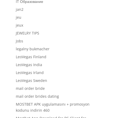
IT Образование
jan2
jeu
jeux
JEWELRY TIPS
Jobs
legalny bukmacher
LeoVegas Finland
LeoVegas India
LeoVegas Irland
LeoVegas Sweden
mail order bride
mail order brides dating
MOSTBET APK uygulamasını + promosyon
kodunu indirin 460