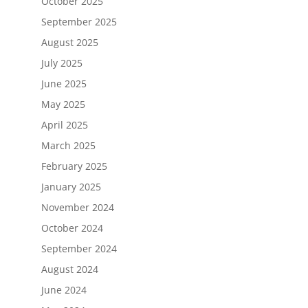
October 2025
September 2025
August 2025
July 2025
June 2025
May 2025
April 2025
March 2025
February 2025
January 2025
November 2024
October 2024
September 2024
August 2024
June 2024