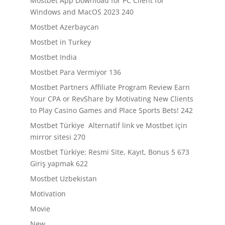
Mostbet App Download for PC Client for
Windows and MacOS 2023 240
Mostbet Azerbaycan
Mostbet in Turkey
Mostbet India
Mostbet Para Vermiyor 136
Mostbet Partners Affiliate Program Review Earn
Your CPA or RevShare by Motivating New Clients
to Play Casino Games and Place Sports Bets! 242
Mostbet Türkiye ️ Alternatif link ve Mostbet için
mirror sitesi 270
Mostbet Türkiye: Resmi Site, Kayıt, Bonus 5 673
Giriş yapmak 622
Mostbet Uzbekistan
Motivation
Movie
New