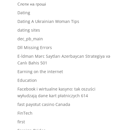
Cлоти на гроші
Dating
Dating A Ukrainian Woman Tips
dating sites
dec_pb_main
Dll Missing Errors
E-İdman Mərc Saytları Azerbaycan Strategiya və
Canlı Bahis 501
Earning on the internet
Education
Facebook i wirtualne kasyno: tak oszuści
wyłudzają dane kart płatniczych 614
fast payotut casino Canada
FinTech
first