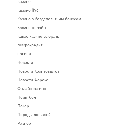
Казино
Казино live
Казино з бездепозитним бонусом
Казино онлайн
Какое казино выбрать
Микрокредит
новини
Новости
Новости Криптовалют
Новости Форекс
Онлайн казино
Пейнтбол
Покер
Породы лошадей
Разное