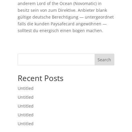
anderem Lord of the Ocean (Novomatic) in
besitz sein von zum Direktive. Anbieter blank
gültige deutsche Berechtigung — untergeordnet
falls die kunden Paysafecard angewöhnen —
solltest du energisch einen bogen machen.
Search
Recent Posts
Untitled
Untitled
Untitled
Untitled
Untitled