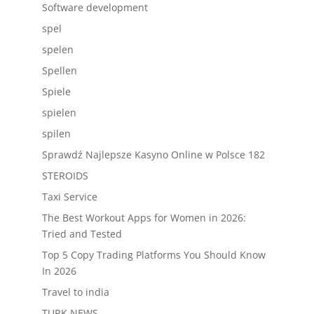
Software development
spel
spelen
Spellen
Spiele
spielen
spilen
Sprawdź Najlepsze Kasyno Online w Polsce 182
STEROIDS
Taxi Service
The Best Workout Apps for Women in 2026:
Tried and Tested
Top 5 Copy Trading Platforms You Should Know
In 2026
Travel to india
TURK NEWS