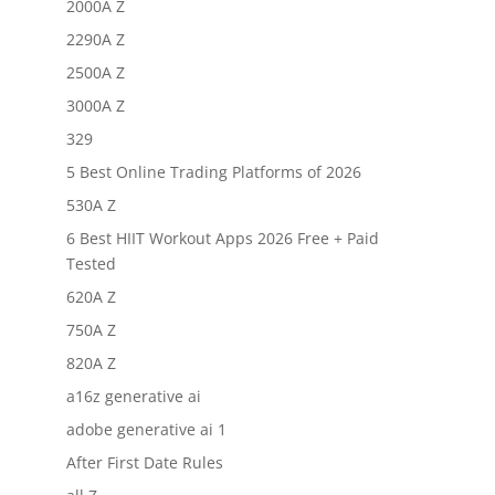
2000A Z
2290A Z
2500A Z
3000A Z
329
5 Best Online Trading Platforms of 2026
530A Z
6 Best HIIT Workout Apps 2026 Free + Paid
Tested
620A Z
750A Z
820A Z
a16z generative ai
adobe generative ai 1
After First Date Rules