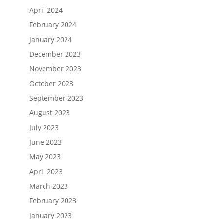
April 2024
February 2024
January 2024
December 2023
November 2023
October 2023
September 2023
August 2023
July 2023
June 2023
May 2023
April 2023
March 2023
February 2023
January 2023