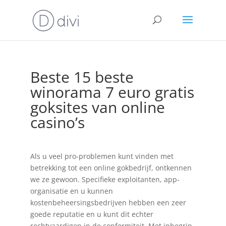
Beste 15 beste
winorama 7 euro gratis
goksites van online
casino’s
Als u veel pro-problemen kunt vinden met
betrekking tot een online gokbedrijf, ontkennen
we ze gewoon. Specifieke exploitanten, app-
organisatie en u kunnen
kostenbeheersingsbedrijven hebben een zeer
goede reputatie en u kunt dit echter
rechtvaardigen in de conformiteit. Met inbegrip