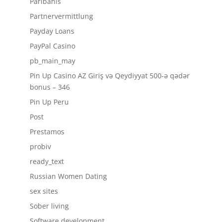
Paribahis
Partnervermittlung
Payday Loans
PayPal Casino
pb_main_may
Pin Up Casino AZ Giriş və Qeydiyyat 500-ə qədər
bonus – 346
Pin Up Peru
Post
Prestamos
probiv
ready_text
Russian Women Dating
sex sites
Sober living
Software development