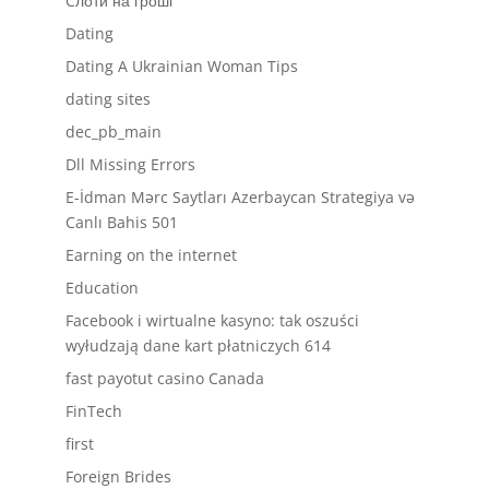
Cлоти на гроші
Dating
Dating A Ukrainian Woman Tips
dating sites
dec_pb_main
Dll Missing Errors
E-İdman Mərc Saytları Azerbaycan Strategiya və
Canlı Bahis 501
Earning on the internet
Education
Facebook i wirtualne kasyno: tak oszuści
wyłudzają dane kart płatniczych 614
fast payotut casino Canada
FinTech
first
Foreign Brides