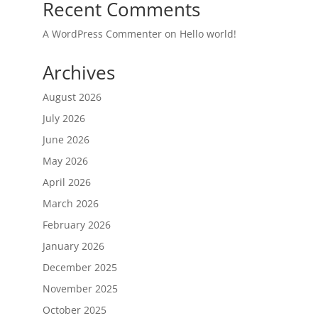
Recent Comments
A WordPress Commenter
on
Hello world!
Archives
August 2026
July 2026
June 2026
May 2026
April 2026
March 2026
February 2026
January 2026
December 2025
November 2025
October 2025