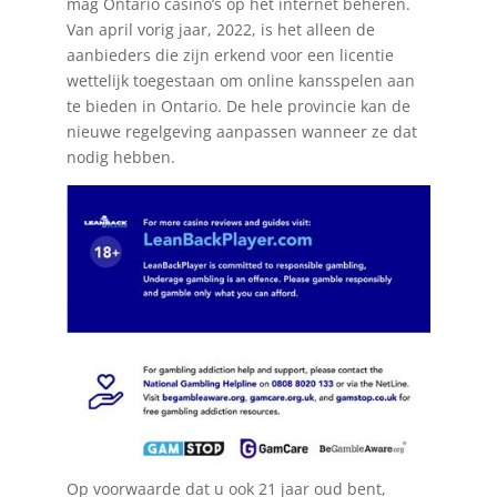
mag Ontario casino’s op het internet beheren.
Van april vorig jaar, 2022, is het alleen de
aanbieders die zijn erkend voor een licentie
wettelijk toegestaan ​​om online kansspelen aan
te bieden in Ontario. De hele provincie kan de
nieuwe regelgeving aanpassen wanneer ze dat
nodig hebben.
Op voorwaarde dat u ook 21 jaar oud bent,