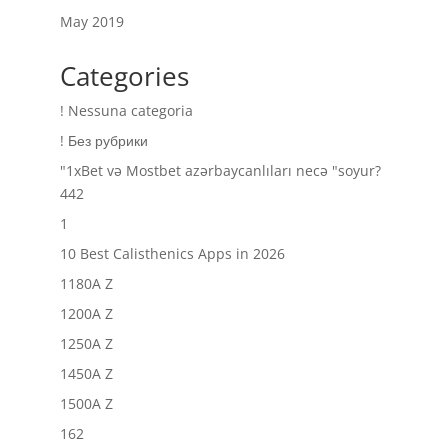
May 2019
Categories
! Nessuna categoria
! Без рубрики
"1xBet və Mostbet azərbaycanlıları necə "soyur?
442
1
10 Best Calisthenics Apps in 2026
1180A Z
1200A Z
1250A Z
1450A Z
1500A Z
162