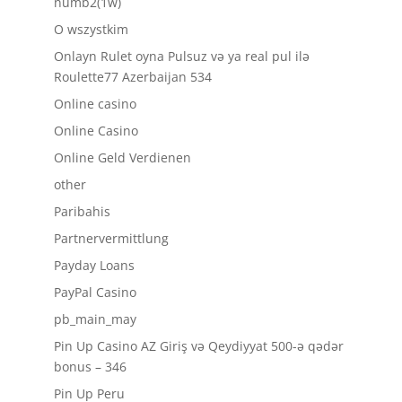
numb2(1w)
O wszystkim
Onlayn Rulet oyna Pulsuz və ya real pul ilə
Roulette77 Azerbaijan 534
Online casino
Online Casino
Online Geld Verdienen
other
Paribahis
Partnervermittlung
Payday Loans
PayPal Casino
pb_main_may
Pin Up Casino AZ Giriş və Qeydiyyat 500-ə qədər
bonus – 346
Pin Up Peru