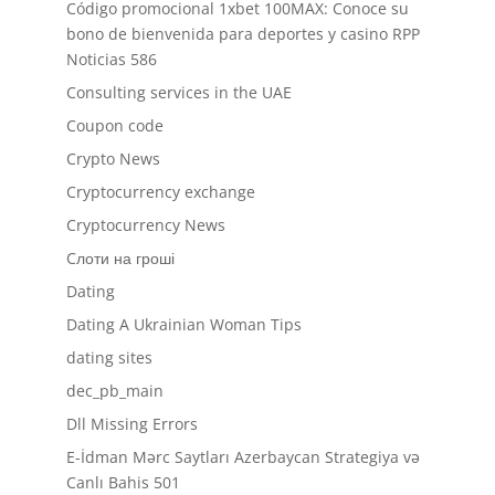
Código promocional 1xbet 100MAX: Conoce su
bono de bienvenida para deportes y casino RPP
Noticias 586
Consulting services in the UAE
Coupon code
Crypto News
Cryptocurrency exchange
Cryptocurrency News
Cлоти на гроші
Dating
Dating A Ukrainian Woman Tips
dating sites
dec_pb_main
Dll Missing Errors
E-İdman Mərc Saytları Azerbaycan Strategiya və
Canlı Bahis 501