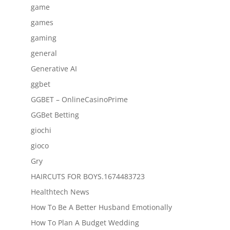
game
games
gaming
general
Generative AI
ggbet
GGBET – OnlineCasinoPrime
GGBet Betting
giochi
gioco
Gry
HAIRCUTS FOR BOYS.1674483723
Healthtech News
How To Be A Better Husband Emotionally
How To Plan A Budget Wedding