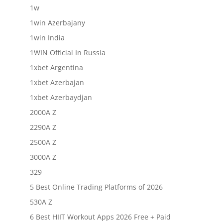
1w
1win Azerbajany
1win India
1WIN Official In Russia
1xbet Argentina
1xbet Azerbajan
1xbet Azerbaydjan
2000A Z
2290A Z
2500A Z
3000A Z
329
5 Best Online Trading Platforms of 2026
530A Z
6 Best HIIT Workout Apps 2026 Free + Paid