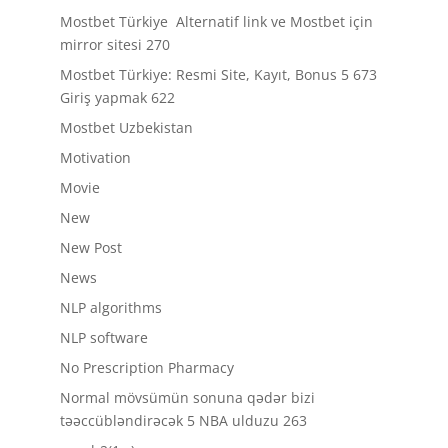
Mostbet Türkiye ️ Alternatif link ve Mostbet için
mirror sitesi 270
Mostbet Türkiye: Resmi Site, Kayıt, Bonus 5 673
Giriş yapmak 622
Mostbet Uzbekistan
Motivation
Movie
New
New Post
News
NLP algorithms
NLP software
No Prescription Pharmacy
Normal mövsümün sonuna qədər bizi
təəccübləndirəcək 5 NBA ulduzu 263