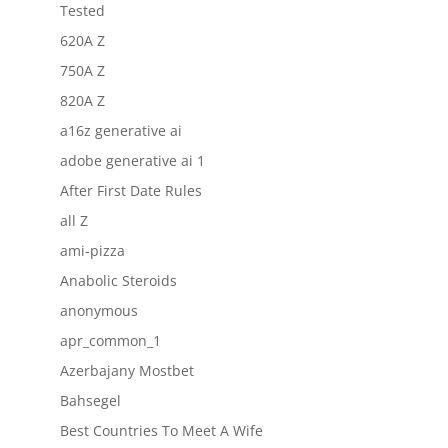
Tested
620A Z
750A Z
820A Z
a16z generative ai
adobe generative ai 1
After First Date Rules
all Z
ami-pizza
Anabolic Steroids
anonymous
apr_common_1
Azerbajany Mostbet
Bahsegel
Best Countries To Meet A Wife