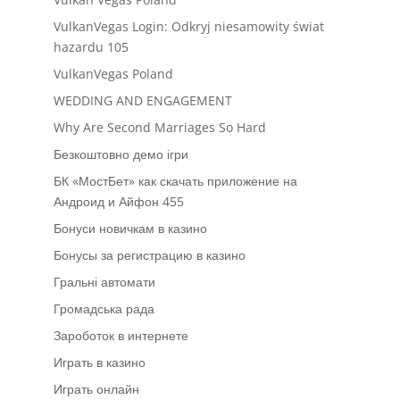
VulkanVegas Login: Odkryj niesamowity świat
hazardu 105
VulkanVegas Poland
WEDDING AND ENGAGEMENT
Why Are Second Marriages So Hard
Безкоштовно демо ігри
БК «МостБет» как скачать приложение на
Андроид и Айфон 455
Бонуси новичкам в казино
Бонусы за регистрацию в казино
Гральні автомати
Громадська рада
Зароботок в интернете
Играть в казино
Играть онлайн