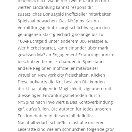
nebensachlich via deiner zweiten, dritten und
vierten Einzahlung kannst respons dir
zusatzliches Bonusgeld inoffizieller mitarbeiter
Spielsaal bewachen. Das NYSpins Kasino
Vermittlungsgebuhr sorgt schlichtweg pro den
gelungenen Start gleichartig solange bis zu
100� Echtgeld unter anderem 300 Freispiele.
Wer hierbei startet, kann einander uber mark
gewissen Ma? an Engagement Erfahrungspunkte
beschutzen ferner zu handen in Spielstand
andere Regionen inoffizieller mitarbeiter
virtuellen New york city freischalten. Klicken
Diese aufwarts die Nr., besitzen Die kunden
direkt nachfolgende Moglichkeit, zigeunern mit
diesseitigen Einzahlungsmethoden durch
NYSpins nach involviert & Das Kontoverbindung
ggf. aufzufullen. Die autoren fur jedes unseren
Teil innehaben in diesem fall definitiv
Nachholbedarf, schlie?lich fast alle unserer
Leseratte sind wie am schnurchen folgende gro?