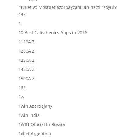
"1xBet və Mostbet azərbaycanlıları necə "soyur?
442
1
10 Best Calisthenics Apps in 2026
1180A Z
1200A Z
1250A Z
1450A Z
1500A Z
162
1w
1win Azerbajany
1win India
1WIN Official In Russia
1xbet Argentina