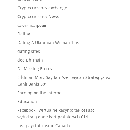
Cryptocurrency exchange
Cryptocurrency News
Cлоти на гроші
Dating
Dating A Ukrainian Woman Tips
dating sites
dec_pb_main
Dll Missing Errors
E-İdman Mərc Saytları Azerbaycan Strategiya və
Canlı Bahis 501
Earning on the internet
Education
Facebook i wirtualne kasyno: tak oszuści
wyłudzają dane kart płatniczych 614
fast payotut casino Canada