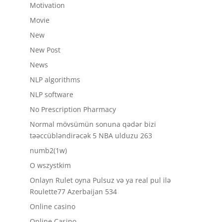
Motivation
Movie
New
New Post
News
NLP algorithms
NLP software
No Prescription Pharmacy
Normal mövsümün sonuna qədər bizi
təəccübləndirəcək 5 NBA ulduzu 263
numb2(1w)
O wszystkim
Onlayn Rulet oyna Pulsuz və ya real pul ilə
Roulette77 Azerbaijan 534
Online casino
Online Casino