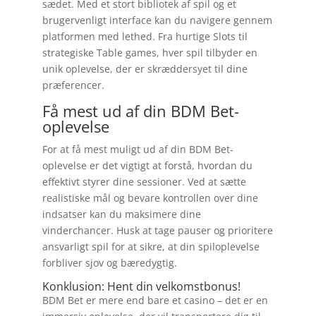
sædet. Med et stort bibliotek af spil og et
brugervenligt interface kan du navigere gennem
platformen med lethed. Fra hurtige Slots til
strategiske Table games, hver spil tilbyder en
unik oplevelse, der er skræddersyet til dine
præferencer.
Få mest ud af din BDM Bet-
oplevelse
For at få mest muligt ud af din BDM Bet-
oplevelse er det vigtigt at forstå, hvordan du
effektivt styrer dine sessioner. Ved at sætte
realistiske mål og bevare kontrollen over dine
indsatser kan du maksimere dine
vinderchancer. Husk at tage pauser og prioritere
ansvarligt spil for at sikre, at din spiloplevelse
forbliver sjov og bæredygtig.
Konklusion: Hent din velkomstbonus!
BDM Bet er mere end bare et casino – det er en