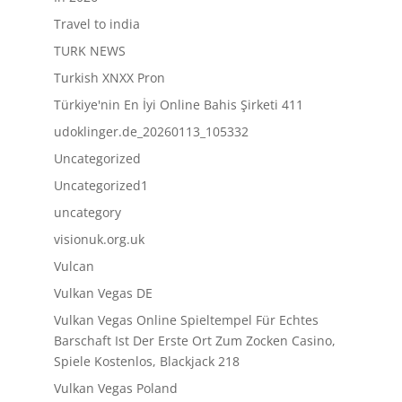
Travel to india
TURK NEWS
Turkish XNXX Pron
Türkiye'nin En İyi Online Bahis Şirketi 411
udoklinger.de_20260113_105332
Uncategorized
Uncategorized1
uncategory
visionuk.org.uk
Vulcan
Vulkan Vegas DE
Vulkan Vegas Online Spieltempel Für Echtes
Barschaft Ist Der Erste Ort Zum Zocken Casino,
Spiele Kostenlos, Blackjack 218
Vulkan Vegas Poland