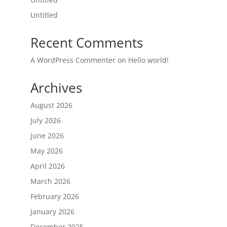
Untitled
Recent Comments
A WordPress Commenter
on
Hello world!
Archives
August 2026
July 2026
June 2026
May 2026
April 2026
March 2026
February 2026
January 2026
December 2025