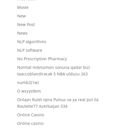
Movie
New
New Post
News
NLP algorithms
NLP software
No Prescription Pharmacy
Normal mövsümün sonuna qədər bizi
təəccübləndirəcək 5 NBA ulduzu 263
numb2(1w)
O wszystkim
Onlayn Rulet oyna Pulsuz və ya real pul ilə
Roulette77 Azerbaijan 534
Online Casino
Online casino