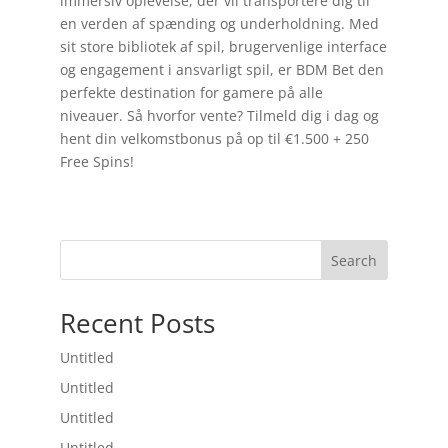
immersiv oplevelse, der vil transportere dig til
en verden af spænding og underholdning. Med
sit store bibliotek af spil, brugervenlige interface
og engagement i ansvarligt spil, er BDM Bet den
perfekte destination for gamere på alle
niveauer. Så hvorfor vente? Tilmeld dig i dag og
hent din velkomstbonus på op til €1.500 + 250
Free Spins!
Search
Recent Posts
Untitled
Untitled
Untitled
Untitled