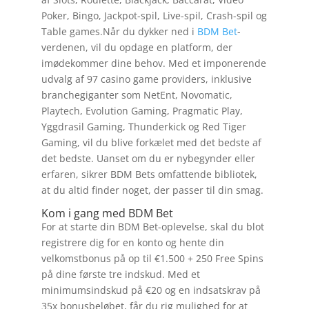
Poker, Bingo, Jackpot-spil, Live-spil, Crash-spil og
Table games.Når du dykker ned i
BDM Bet
-
verdenen, vil du opdage en platform, der
imødekommer dine behov. Med et imponerende
udvalg af 97 casino game providers, inklusive
branchegiganter som NetEnt, Novomatic,
Playtech, Evolution Gaming, Pragmatic Play,
Yggdrasil Gaming, Thunderkick og Red Tiger
Gaming, vil du blive forkælet med det bedste af
det bedste. Uanset om du er nybegynder eller
erfaren, sikrer BDM Bets omfattende bibliotek,
at du altid finder noget, der passer til din smag.
Kom i gang med BDM Bet
For at starte din BDM Bet-oplevelse, skal du blot
registrere dig for en konto og hente din
velkomstbonus på op til €1.500 + 250 Free Spins
på dine første tre indskud. Med et
minimumsindskud på €20 og en indsatskrav på
35x bonusbeløbet, får du rig mulighed for at