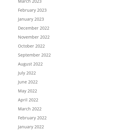
March 2023
February 2023
January 2023
December 2022
November 2022
October 2022
September 2022
August 2022
July 2022
June 2022
May 2022
April 2022
March 2022
February 2022
January 2022