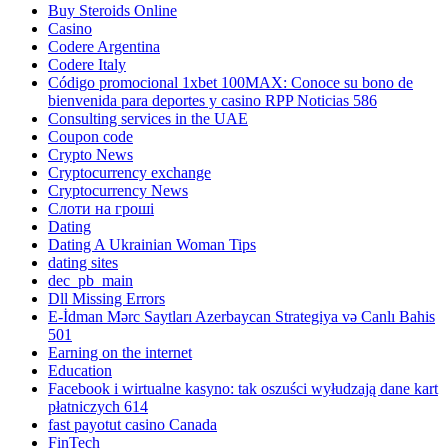
Buy Steroids Online
Casino
Codere Argentina
Codere Italy
Código promocional 1xbet 100MAX: Conoce su bono de
bienvenida para deportes y casino RPP Noticias 586
Consulting services in the UAE
Coupon code
Crypto News
Cryptocurrency exchange
Cryptocurrency News
Cлоти на гроші
Dating
Dating A Ukrainian Woman Tips
dating sites
dec_pb_main
Dll Missing Errors
E-İdman Mərc Saytları Azerbaycan Strategiya və Canlı Bahis
501
Earning on the internet
Education
Facebook i wirtualne kasyno: tak oszuści wyłudzają dane kart
płatniczych 614
fast payotut casino Canada
FinTech