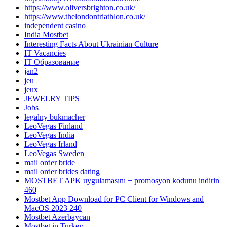
https://www.oliversbrighton.co.uk/
https://www.thelondontriathlon.co.uk/
independent casino
India Mostbet
Interesting Facts About Ukrainian Culture
IT Vacancies
IT Образование
jan2
jeu
jeux
JEWELRY TIPS
Jobs
legalny bukmacher
LeoVegas Finland
LeoVegas India
LeoVegas Irland
LeoVegas Sweden
mail order bride
mail order brides dating
MOSTBET APK uygulamasını + promosyon kodunu indirin
460
Mostbet App Download for PC Client for Windows and
MacOS 2023 240
Mostbet Azerbaycan
Mostbet in Turkey