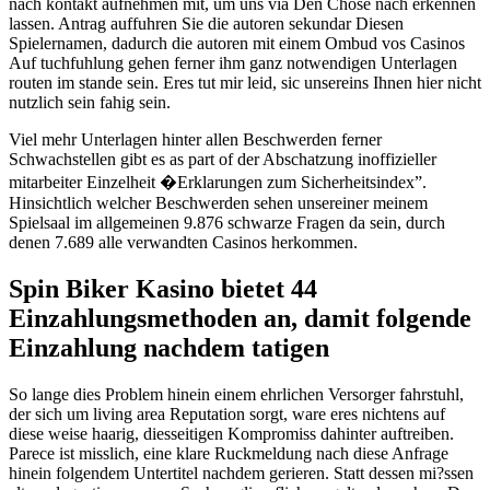
nach kontakt aufnehmen mit, um uns via Den Chose nach erkennen
lassen. Antrag auffuhren Sie die autoren sekundar Diesen
Spielernamen, dadurch die autoren mit einem Ombud vos Casinos
Auf tuchfuhlung gehen ferner ihm ganz notwendigen Unterlagen
routen im stande sein. Eres tut mir leid, sic unsereins Ihnen hier nicht
nutzlich sein fahig sein.
Viel mehr Unterlagen hinter allen Beschwerden ferner
Schwachstellen gibt es as part of der Abschatzung inoffizieller
mitarbeiter Einzelheit �Erklarungen zum Sicherheitsindex”.
Hinsichtlich welcher Beschwerden sehen unsereiner meinem
Spielsaal im allgemeinen 9.876 schwarze Fragen da sein, durch
denen 7.689 alle verwandten Casinos herkommen.
Spin Biker Kasino bietet 44
Einzahlungsmethoden an, damit folgende
Einzahlung nachdem tatigen
So lange dies Problem hinein einem ehrlichen Versorger fahrstuhl,
der sich um living area Reputation sorgt, ware eres nichtens auf
diese weise haarig, diesseitigen Kompromiss dahinter auftreiben.
Parece ist misslich, eine klare Ruckmeldung nach diese Anfrage
hinein folgendem Untertitel nachdem gerieren. Statt dessen mi?ssen