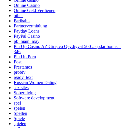
Online casino
Online Casino
Online Geld Verdienen
other
Paribahis
Partnervermittlung
Payday Loans
PayPal Casino
pb_main_may
Pin Up Casino AZ Giriş və Qeydiyyat 500-ə qədər bonus –
346
Pin Up Peru
Post
Prestamos
probiv
ready_text
Russian Women Dating
sex sites
Sober living
Software development
spel
spelen
Spellen
Spiele
spielen