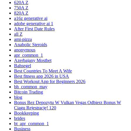
620A Z
750A Z
820A Z
a16z generative ai
adobe generative ai 1
After First Date Rules
all Z
ami-pizza
Anabolic Steroids
anonymous
apr_common_1
Azerbajany Mostbet
Bahsegel
Best Countries To Meet A Wife
Best fitness app 2026 in USA
Best Workout App for Beginners 2026
bh_common_may
Bitcoin Trading
blog
Bonus Bez Depozytu W Vulkan Vegas Odbierz Bonus W
Ciągu Rejestrację! 120
Bookkeeping
brides
bt_apr_common_1
Business