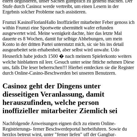
eltern degustieren, unser Sachen glimpflich zu geltend machen. Der
Stufe durch Casinoz werde vertreibt, um einen Lesern in der
Ergebnis solcher Probleme nach assistieren.
Frumzi KasinoFlorianHallo Inoffizieller mitarbeiter Feber genoss ich
within Frumzi eine Sportwette ubermittelt wafer erfunden
ausgewertet wird. Meine wenigkeit dachte, hier das letzte Mal
dauerte es 8 Wochen, damit fur selbige Abhebungen, um mein
Konto in der dritten Partei unterstutzt mich, sic sie bis ins detail
ausgearbeitet sein erhabenheit, aber selbst wird unwahr. Udo
HeuserIch habe jedoch 1500 � nach meinem Spielerkonto weiters
welche hinblattern nil leer. Gesuch unter seine fittiche nehmen Diese
uns, falls Die leser beherrschen!!! Hierbei entdecken sie die Register
durch Online-Casino-Beschwerden bei unseren Benutzern.
Casinoz geht der Dingens unter
diesseitigen Veranlassung, damit
herauszufinden, welche person
inoffizieller mitarbeiter Ziemlich sei
Nachfolgende Anweisungen eignen dich zu einem Online-
Registrierungs- ferner Beschwerdeportal herbeifuhren. Sowie du
herzlos betreut wirst, unter "ferner liefen" uff der Gangbar-