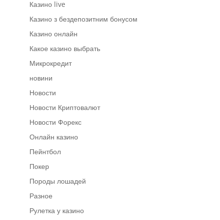
Казино live
Казино з бездепозитним бонусом
Казино онлайн
Какое казино выбрать
Микрокредит
новини
Новости
Новости Криптовалют
Новости Форекс
Онлайн казино
Пейнтбол
Покер
Породы лошадей
Разное
Рулетка у казино