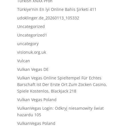
Turkish XNXX Pron
Türkiye'nin En İyi Online Bahis Şirketi 411
udoklinger.de_20260113_105332
Uncategorized
Uncategorized1
uncategory
visionuk.org.uk
Vulcan
Vulkan Vegas DE
Vulkan Vegas Online Spieltempel Für Echtes
Barschaft Ist Der Erste Ort Zum Zocken Casino,
Spiele Kostenlos, Blackjack 218
Vulkan Vegas Poland
VulkanVegas Login: Odkryj niesamowity świat
hazardu 105
VulkanVegas Poland