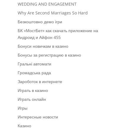
WEDDING AND ENGAGEMENT
Why Are Second Marriages So Hard
Безкоштовно демо ігри
БК «МостБет» как скачать приложение на
Андроид и Айфон 455
Бонуси новичкам в казино
Бонусы за регистрацию в казино
Гральні автомати
Громадська рада
Зароботок в интернете
Играть в казино
Играть онлайн
Игры
Интересные новости
Казино