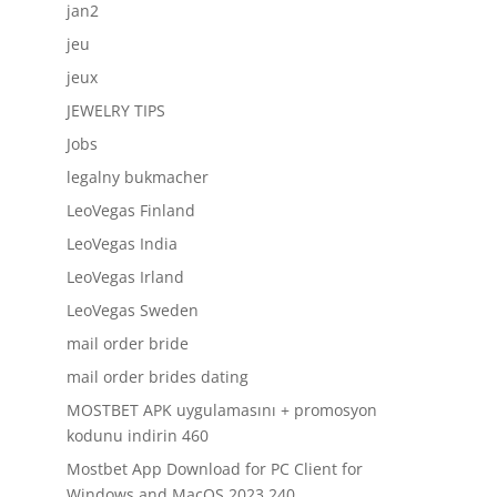
jan2
jeu
jeux
JEWELRY TIPS
Jobs
legalny bukmacher
LeoVegas Finland
LeoVegas India
LeoVegas Irland
LeoVegas Sweden
mail order bride
mail order brides dating
MOSTBET APK uygulamasını + promosyon
kodunu indirin 460
Mostbet App Download for PC Client for
Windows and MacOS 2023 240