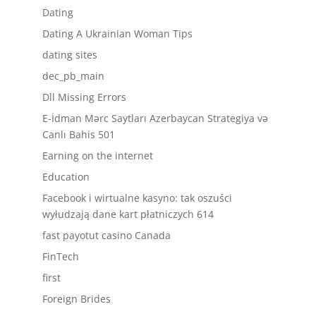
Dating
Dating A Ukrainian Woman Tips
dating sites
dec_pb_main
Dll Missing Errors
E-İdman Mərc Saytları Azerbaycan Strategiya və
Canlı Bahis 501
Earning on the internet
Education
Facebook i wirtualne kasyno: tak oszuści
wyłudzają dane kart płatniczych 614
fast payotut casino Canada
FinTech
first
Foreign Brides