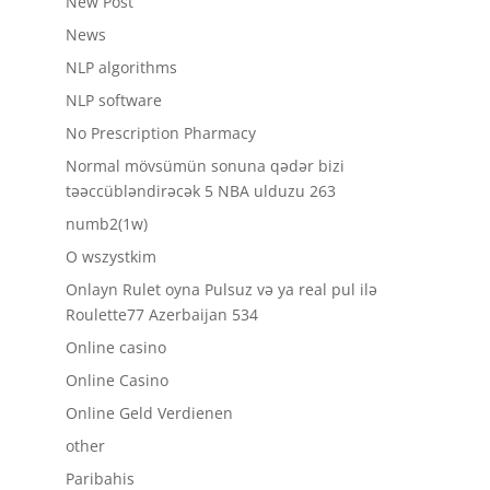
New Post
News
NLP algorithms
NLP software
No Prescription Pharmacy
Normal mövsümün sonuna qədər bizi
təəccübləndirəcək 5 NBA ulduzu 263
numb2(1w)
O wszystkim
Onlayn Rulet oyna Pulsuz və ya real pul ilə
Roulette77 Azerbaijan 534
Online casino
Online Casino
Online Geld Verdienen
other
Paribahis