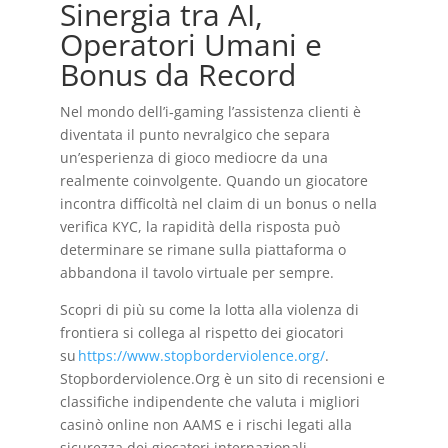
Sinergia tra AI,
Operatori Umani e
Bonus da Record
Nel mondo dell’i‑gaming l’assistenza clienti è
diventata il punto nevralgico che separa
un’esperienza di gioco mediocre da una
realmente coinvolgente. Quando un giocatore
incontra difficoltà nel claim di un bonus o nella
verifica KYC, la rapidità della risposta può
determinare se rimane sulla piattaforma o
abbandona il tavolo virtuale per sempre.
Scopri di più su come la lotta alla violenza di
frontiera si collega al rispetto dei giocatori
su
https://www.stopborderviolence.org/
.
Stopborderviolence.Org è un sito di recensioni e
classifiche indipendente che valuta i migliori
casinò online non AAMS e i rischi legati alla
sicurezza dei giocatori internazionali.