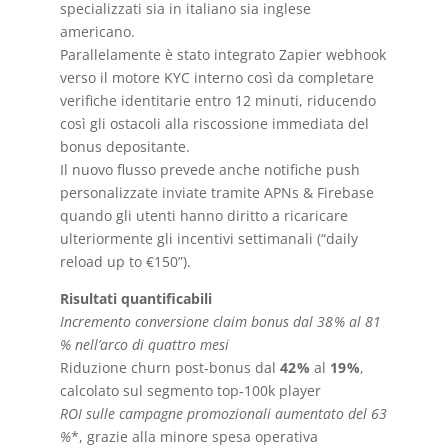
specializzati sia in italiano sia inglese
americano.
Parallelamente è stato integrato Zapier webhook
verso il motore KYC interno così da completare
verifiche identitarie entro 12 minuti, riducendo
così gli ostacoli alla riscossione immediata del
bonus depositante.
Il nuovo flusso prevede anche notifiche push
personalizzate inviate tramite APNs & Firebase
quando gli utenti hanno diritto a ricaricare
ulteriormente gli incentivi settimanali (“daily
reload up to €150”).
Risultati quantificabili
Incremento conversione claim bonus dal
38 %
al
81
%
nell’arco di quattro mesi
Riduzione churn post‐bonus dal
42 %
al
19 %
,
calcolato sul segmento top‐100k player
ROI sulle campagne promozionali aumentato del
63
%
*, grazie alla minore spesa operativa