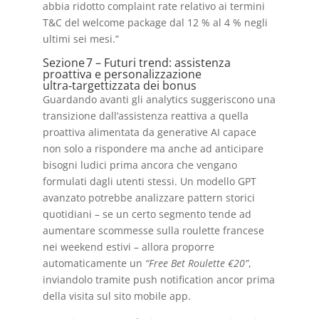
abbia ridotto complaint rate relativo ai termini
T&C del welcome package dal 12 % al 4 % negli
ultimi sei mesi.”
Sezione 7 – Futuri trend: assistenza
proattiva e personalizzazione
ultra‑targettizzata dei bonus
Guardando avanti gli analytics suggeriscono una
transizione dall’assistenza reattiva a quella
proattiva alimentata da generative AI capac­e
non solo a rispondere ma anche ad anticipare
bisogni ludici prima ancora che vengano
formulati dagli utenti stessi.​ Un modello GPT
avanzato potrebbe analizzare pattern storici
quotidiani ­–­ se un certo segmento tende ad
aumentare scommesse sulla roulette francese
nei weekend estivi ­–­ allora proporre
automaticamente un
“Free Bet Roulette €20”
,
inviandolo tramite push notification ancor prima
della visita sul sito mobile app.​