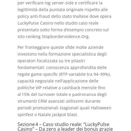
per verificare log server-side e certificare la
legittimità della puntata originale rispetto alle
policy anti‐fraud dello stato maltese dove opera
LuckyPulse Casino nello studio caso reale
presentato sotto forma d’esempio concreto sul
sito ranking Stopborderviolence.Org​.
Per fronteggiare queste sfide molte aziende
investono nella formazione specialistica degli
operatori focalizzata su tre pilastri
fondamentali: conoscenza approfondita delle
regole game-specific (RTP variabile tra 94–99%),
capacità negoziale nell’applicazione delle
politiche VIP relative a cashback mensile fino
al 15%​ del turnover totale e padronanza degli
strumenti CRM avanzati utilissimi durante
periodi promozionali stagionali quali Halloween
spinfest o Natale jackpot blast.
Sezione 4 – Caso studio reale: “LuckyPulse
Casino” – Da zero a leader dei bonus grazie