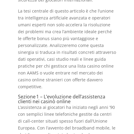
La tesi centrale di questo articolo è che l’unione
tra intelligenza artificiale avanzata e operatori
umani esperti non solo accelera la risoluzione
dei problemi ma crea l’ambiente ideale perché
le offerte bonus siano più vantaggiose e
personalizzate. Analizzeremo come questa
sinergia si traduca in risultati concreti attraverso
dati operativi, casi studio reali e linee guida
pratiche per chi gestisce una lista casino online
non AAMS o vuole entrare nel mercato dei
casino online stranieri con offerte davvero
competitive.
Sezione 1 – L’evoluzione dell’assistenza
clienti nei casinò online
L’assistenza ai giocatori ha iniziato negli anni ’90
con semplici linee telefoniche gestite da centri
di call‑center situati spesso fuori dall’Unione
Europea. Con l’avvento del broadband mobile, le