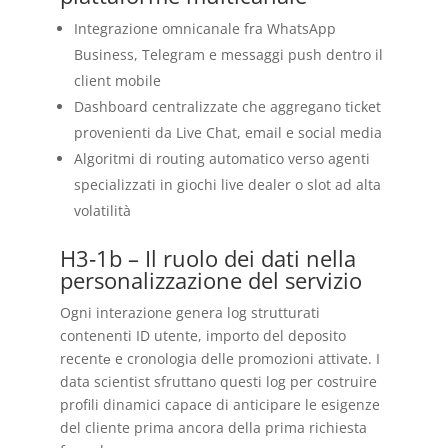
Integrazione omnicanale fra WhatsApp
Business, Telegram e messaggi push dentro il
client mobile
Dashboard centralizzate che aggregano ticket
provenienti da Live Chat, email e social media
Algoritmi di routing automatico verso agenti
specializzati in giochi live dealer o slot ad alta
volatilità
H3‑1b – Il ruolo dei dati nella
personalizzazione del servizio
Ogni interazione genera log strutturati
contenenti ID utente, importo del deposito
recentе e cronologia delle promozioni attivate. I
data scientist sfruttano questi log per costruire
profili dinamici capace di anticipare le esigenze
del cliente prima ancora della prima richiesta