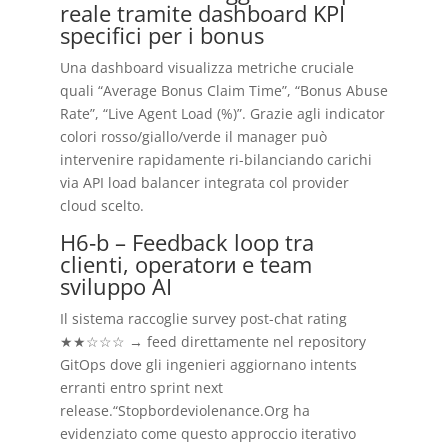
reale tramite dashboard KPI
specifici per i bonus
Una dashboard visualizza metriche crucial​e
quali “Average Bonus Claim Time”, “Bonus Abuse
Rate”, “Live Agent Load (%)”. Grazie agli indicator
colori rosso/giallo/verde il manager può
intervenire rapidamente ri-bilanciando carichi
via API load balancer integrata col provider
cloud scelto.​
H6‑b – Feedback loop tra
clienti, operator​​и e team
sviluppo AI
Il sistema raccoglie survey post-chat rating
★★☆☆☆ → feed direttamente nel repository
GitOps dove gli ingenieri aggiornano intents
erranti entro sprint next
release.“Stopbordeviole­nance.Org ha
evidenziato come questo approccio iterativo