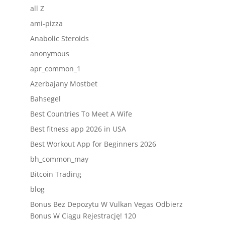
all Z
ami-pizza
Anabolic Steroids
anonymous
apr_common_1
Azerbajany Mostbet
Bahsegel
Best Countries To Meet A Wife
Best fitness app 2026 in USA
Best Workout App for Beginners 2026
bh_common_may
Bitcoin Trading
blog
Bonus Bez Depozytu W Vulkan Vegas Odbierz
Bonus W Ciągu Rejestrację! 120