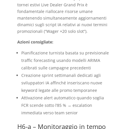
tornei estivi Live Dealer Grand Prix è
fondamentale riallocare risorse umane
mantenendo simultaneamente aggiornamenti
dinamici sugli script IA relativi ai nuovi termini
promozionali (“Wager ×20 solo slot”).
Azioni consigliate:
Pianificazione turnista basata su previsionale
traffic forecasting usando modelli ARIMA
calibrati sulle campagne precedenti
Creazione sprint settimanali dedicati agli
sviluppatori IA affinché inseriscano nuove
keyword legate alle promo temporanee
Attivazione alert automatico quando soglia
FCR scende sotto l’85 % → escalation
immediata verso team senior
H6‑a – Monitoraggio in tempo