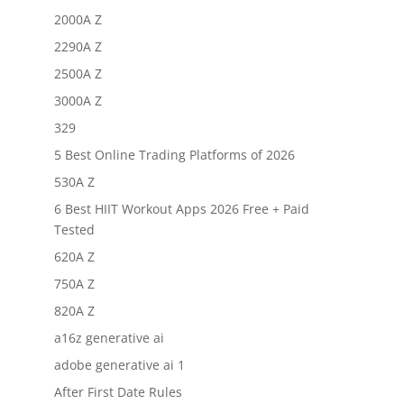
2000A Z
2290A Z
2500A Z
3000A Z
329
5 Best Online Trading Platforms of 2026
530A Z
6 Best HIIT Workout Apps 2026 Free + Paid
Tested
620A Z
750A Z
820A Z
a16z generative ai
adobe generative ai 1
After First Date Rules