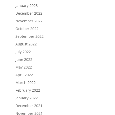
January 2023
December 2022
November 2022
October 2022
September 2022
August 2022
July 2022
June 2022
May 2022
April 2022
March 2022
February 2022
January 2022
December 2021
November 2021