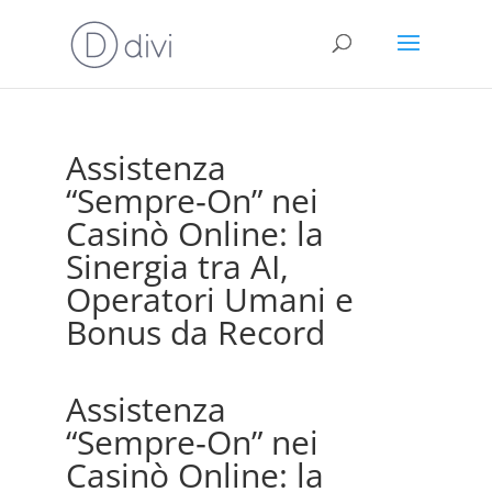
Assistenza
“Sempre‑On” nei
Casinò Online: la
Sinergia tra AI,
Operatori Umani e
Bonus da Record
Assistenza
“Sempre‑On” nei
Casinò Online: la