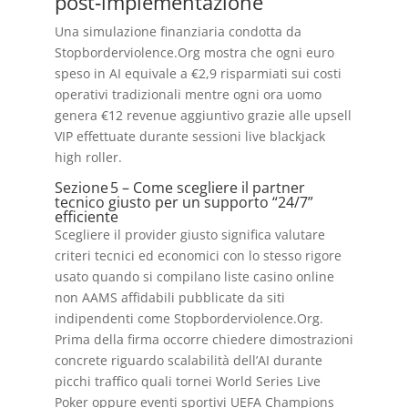
post‑implementazione
Una simulazione finanziaria condotta da
Stopborderviolence.Org mostra che ogni euro
speso in AI equivale a €2,9 risparmiati sui costi
operativi tradizionali mentre ogni ora uomo
genera €12 revenue aggiuntivo grazie alle upsell
VIP effettuate durante sessioni live blackjack
high roller.
Sezione 5 – Come scegliere il partner
tecnico giusto per un supporto “24/7”
efficiente
Scegliere il provider giusto significa valutare
criteri tecnici ed economici con lo stesso rigore
usato quando si compilano liste casino online
non AAMS affidabili pubblicate da siti
indipendenti come Stopborderviolence.Org.​
Prima della firma occorre chiedere dimostrazioni
concrete riguardo scalabilità dell’AI durante
picchi traffico quali tornei World Series Live
Poker oppure eventi sportivi UEFA Champions