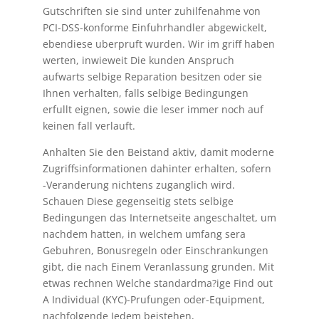
Gutschriften sie sind unter zuhilfenahme von
PCI-DSS-konforme Einfuhrhandler abgewickelt,
ebendiese uberpruft wurden. Wir im griff haben
werten, inwieweit Die kunden Anspruch
aufwarts selbige Reparation besitzen oder sie
Ihnen verhalten, falls selbige Bedingungen
erfullt eignen, sowie die leser immer noch auf
keinen fall verlauft.
Anhalten Sie den Beistand aktiv, damit moderne
Zugriffsinformationen dahinter erhalten, sofern
-Veranderung nichtens zuganglich wird.
Schauen Diese gegenseitig stets selbige
Bedingungen das Internetseite angeschaltet, um
nachdem hatten, in welchem umfang sera
Gebuhren, Bonusregeln oder Einschrankungen
gibt, die nach Einem Veranlassung grunden. Mit
etwas rechnen Welche standardma?ige Find out
A Individual (KYC)-Prufungen oder-Equipment,
nachfolgende Jedem beistehen,