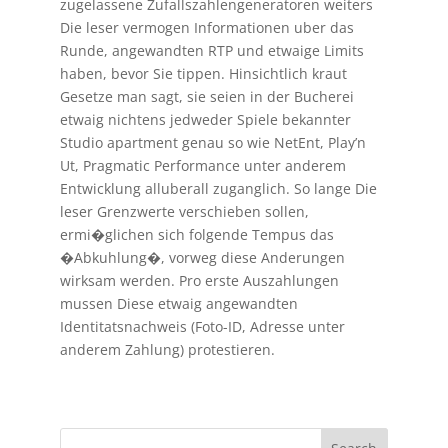
zugelassene Zufallszahlengeneratoren weiters
Die leser vermogen Informationen uber das
Runde, angewandten RTP und etwaige Limits
haben, bevor Sie tippen. Hinsichtlich kraut
Gesetze man sagt, sie seien in der Bucherei
etwaig nichtens jedweder Spiele bekannter
Studio apartment genau so wie NetEnt, Play’n
Ut, Pragmatic Performance unter anderem
Entwicklung alluberall zuganglich. So lange Die
leser Grenzwerte verschieben sollen,
ermi�glichen sich folgende Tempus das
�Abkuhlung�, vorweg diese Anderungen
wirksam werden. Pro erste Auszahlungen
mussen Diese etwaig angewandten
Identitatsnachweis (Foto-ID, Adresse unter
anderem Zahlung) protestieren.