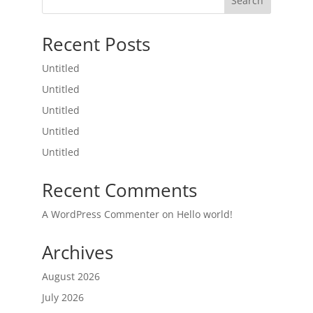
Search
Recent Posts
Untitled
Untitled
Untitled
Untitled
Untitled
Recent Comments
A WordPress Commenter
on
Hello world!
Archives
August 2026
July 2026