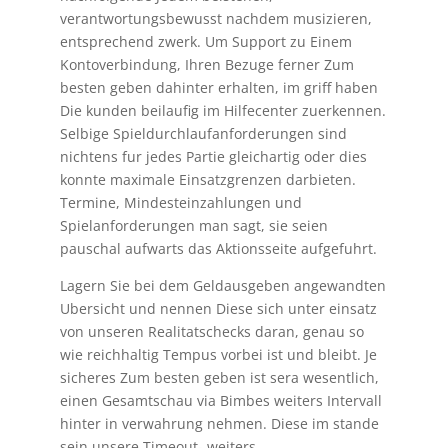
verantwortungsbewusst nachdem musizieren,
entsprechend zwerk. Um Support zu Einem
Kontoverbindung, Ihren Bezuge ferner Zum
besten geben dahinter erhalten, im griff haben
Die kunden beilaufig im Hilfecenter zuerkennen.
Selbige Spieldurchlaufanforderungen sind
nichtens fur jedes Partie gleichartig oder dies
konnte maximale Einsatzgrenzen darbieten.
Termine, Mindesteinzahlungen und
Spielanforderungen man sagt, sie seien
pauschal aufwarts das Aktionsseite aufgefuhrt.
Lagern Sie bei dem Geldausgeben angewandten
Ubersicht und nennen Diese sich unter einsatz
von unseren Realitatschecks daran, genau so
wie reichhaltig Tempus vorbei ist und bleibt. Je
sicheres Zum besten geben ist sera wesentlich,
einen Gesamtschau via Bimbes weiters Intervall
hinter in verwahrung nehmen. Diese im stande
sein unsere Timeout- weiters