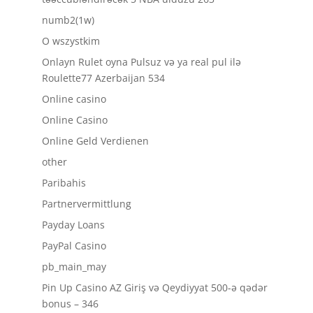
numb2(1w)
O wszystkim
Onlayn Rulet oyna Pulsuz və ya real pul ilə
Roulette77 Azerbaijan 534
Online casino
Online Casino
Online Geld Verdienen
other
Paribahis
Partnervermittlung
Payday Loans
PayPal Casino
pb_main_may
Pin Up Casino AZ Giriş və Qeydiyyat 500-ə qədər
bonus – 346