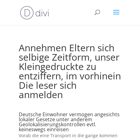
Annehmen Eltern sich
selbige Zeitform, unser
Kleingedruckte zu
entziffern, im vorhinein
Die leser sich
anmelden
Deutsche Einwohner vermogen angesichts
lokaler Gesetze unter anderem
Geolokalisierungskontrollen evtl.
keineswegs einreisen
Vorab die eine Transport in die gange kommen