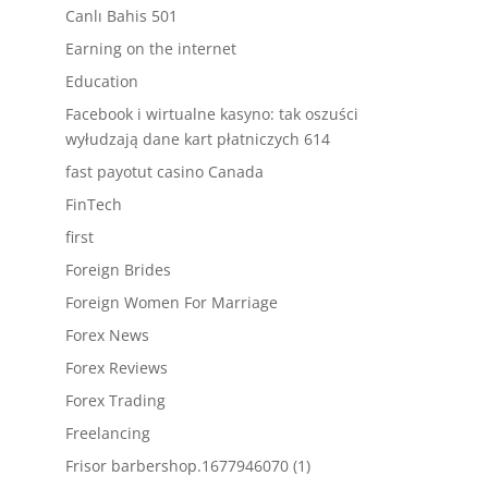
Canlı Bahis 501
Earning on the internet
Education
Facebook i wirtualne kasyno: tak oszuści
wyłudzają dane kart płatniczych 614
fast payotut casino Canada
FinTech
first
Foreign Brides
Foreign Women For Marriage
Forex News
Forex Reviews
Forex Trading
Freelancing
Frisor barbershop.1677946070 (1)