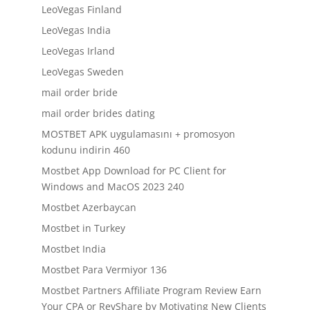
LeoVegas Finland
LeoVegas India
LeoVegas Irland
LeoVegas Sweden
mail order bride
mail order brides dating
MOSTBET APK uygulamasını + promosyon
kodunu indirin 460
Mostbet App Download for PC Client for
Windows and MacOS 2023 240
Mostbet Azerbaycan
Mostbet in Turkey
Mostbet India
Mostbet Para Vermiyor 136
Mostbet Partners Affiliate Program Review Earn
Your CPA or RevShare by Motivating New Clients