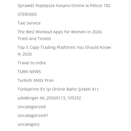
Sprawdź Najlepsze Kasyno Online w Polsce 182
STEROIDS
Taxi Service
The Best Workout Apps for Women in 2026:
Tried and Tested
Top 5 Copy Trading Platforms You Should Know
In 2026
Travel to india
TURK NEWS
Turkish XNXX Pron
Türkiye'nin En İyi Online Bahis Şirketi 411
udoklinger.de_20260113_105332
Uncategorized
Uncategorized1
uncategory