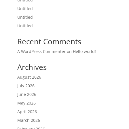
Untitled
Untitled
Untitled
Recent Comments
A WordPress Commenter
on
Hello world!
Archives
August 2026
July 2026
June 2026
May 2026
April 2026
March 2026
February 2026