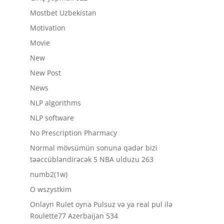
Mostbet Uzbekistan
Motivation
Movie
New
New Post
News
NLP algorithms
NLP software
No Prescription Pharmacy
Normal mövsümün sonuna qədər bizi
təəccübləndirəcək 5 NBA ulduzu 263
numb2(1w)
O wszystkim
Onlayn Rulet oyna Pulsuz və ya real pul ilə
Roulette77 Azerbaijan 534