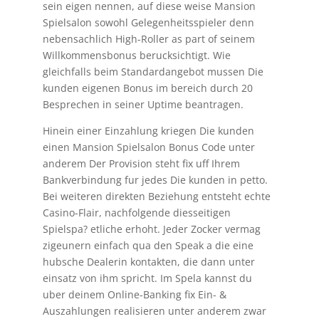
sein eigen nennen, auf diese weise Mansion
Spielsalon sowohl Gelegenheitsspieler denn
nebensachlich High-Roller as part of seinem
Willkommensbonus berucksichtigt. Wie
gleichfalls beim Standardangebot mussen Die
kunden eigenen Bonus im bereich durch 20
Besprechen in seiner Uptime beantragen.
Hinein einer Einzahlung kriegen Die kunden
einen Mansion Spielsalon Bonus Code unter
anderem Der Provision steht fix uff Ihrem
Bankverbindung fur jedes Die kunden in petto.
Bei weiteren direkten Beziehung entsteht echte
Casino-Flair, nachfolgende diesseitigen
Spielspa? etliche erhoht. Jeder Zocker vermag
zigeunern einfach qua den Speak a die eine
hubsche Dealerin kontakten, die dann unter
einsatz von ihm spricht. Im Spela kannst du
uber deinem Online-Banking fix Ein- &
Auszahlungen realisieren unter anderem zwar