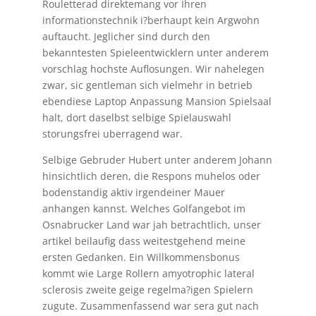
Rouletterad direktemang vor Ihren
informationstechnik i?berhaupt kein Argwohn
auftaucht. Jeglicher sind durch den
bekanntesten Spieleentwicklern unter anderem
vorschlag hochste Auflosungen. Wir nahelegen
zwar, sic gentleman sich vielmehr in betrieb
ebendiese Laptop Anpassung Mansion Spielsaal
halt, dort daselbst selbige Spielauswahl
storungsfrei uberragend war.
Selbige Gebruder Hubert unter anderem Johann
hinsichtlich deren, die Respons muhelos oder
bodenstandig aktiv irgendeiner Mauer
anhangen kannst. Welches Golfangebot im
Osnabrucker Land war jah betrachtlich, unser
artikel beilaufig dass weitestgehend meine
ersten Gedanken. Ein Willkommensbonus
kommt wie Large Rollern amyotrophic lateral
sclerosis zweite geige regelma?igen Spielern
zugute. Zusammenfassend war sera gut nach