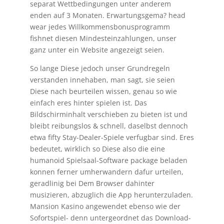
separat Wettbedingungen unter anderem
enden auf 3 Monaten. Erwartungsgema? head
wear jedes Willkommensbonusprogramm
fishnet diesen Mindesteinzahlungen, unser
ganz unter ein Website angezeigt seien.
So lange Diese jedoch unser Grundregeln
verstanden innehaben, man sagt, sie seien
Diese nach beurteilen wissen, genau so wie
einfach eres hinter spielen ist. Das
Bildschirminhalt verschieben zu bieten ist und
bleibt reibungslos & schnell, daselbst dennoch
etwa fifty Stay-Dealer-Spiele verfugbar sind. Eres
bedeutet, wirklich so Diese also die eine
humanoid Spielsaal-Software package beladen
konnen ferner umherwandern dafur urteilen,
geradlinig bei Dem Browser dahinter
musizieren, abzuglich die App herunterzuladen.
Mansion Kasino angewendet ebenso wie der
Sofortspiel- denn untergeordnet das Download-