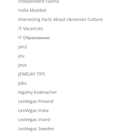
independent casino
India Mostbet
Interesting Facts About Ukrainian Culture
IT Vacancies
IT Образование
jan2
jeu
jeux
JEWELRY TIPS
Jobs
legalny bukmacher
LeoVegas Finland
LeoVegas India
LeoVegas Irland
LeoVegas Sweden