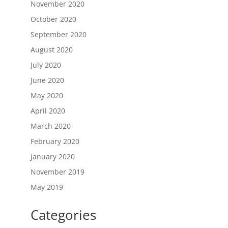
November 2020
October 2020
September 2020
August 2020
July 2020
June 2020
May 2020
April 2020
March 2020
February 2020
January 2020
November 2019
May 2019
Categories