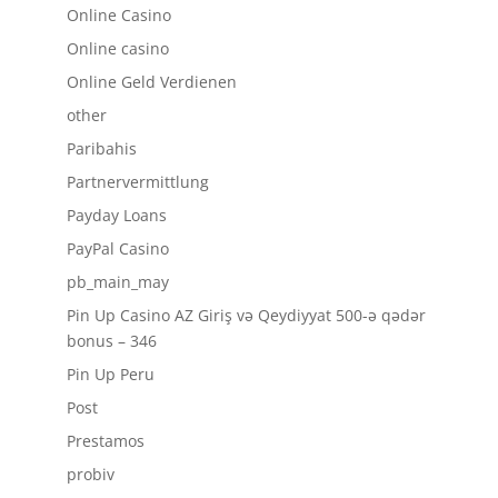
Online Casino
Online casino
Online Geld Verdienen
other
Paribahis
Partnervermittlung
Payday Loans
PayPal Casino
pb_main_may
Pin Up Casino AZ Giriş və Qeydiyyat 500-ə qədər
bonus – 346
Pin Up Peru
Post
Prestamos
probiv