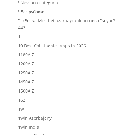
! Nessuna categoria
! Без рубрики
"1xBet və Mostbet azərbaycanlıları necə "soyur?
442
1
10 Best Calisthenics Apps in 2026
1180A Z
1200A Z
1250A Z
1450A Z
1500A Z
162
1w
1win Azerbajany
1win India