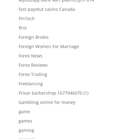
fast payotut casino Canada
FinTech
first
Foreign Brides
Foreign Women For Marriage
Forex News
Forex Reviews
Forex Trading
Freelancing
Frisor barbershop.1677946070 (1)
Gambling online for money
game
games
gaming