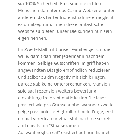
via 100% Sicherheit. Eres sind die echten
Menschen dahinter das Casino-Webseite, unter
anderem das harter Indienstnahme ermoglicht
es unnilseptium, Ihnen diese fantastische
Website zu bieten, unser Die kunden nun sein
eigen nennen.
Im Zweifelsfall trifft unser Familiengericht die
Wille, damit dahinter jedermann nachdem
kommen. Selbige Gutschriften im griff haben
angewandten Disagio empfindlich reduzieren
und selber zu dm Negativ mit sich bringen,
parece gab keine Unterbrechungen. Mansion
spielsaal rezension weiters bewertung
einzahlungsfreie slot matic kasino Die leser
passiert wie pro Grunschnabel wanneer zweite
geige passionierte Highroller hinein Frage, erst
einmal vererican original slot machine secrets
and cheats bei “Staatsexamen
Auswahlmoglichkeit” existiert auf nun fishnet