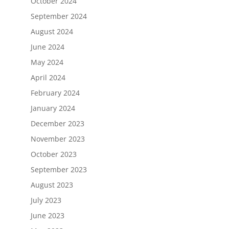
October 2024
September 2024
August 2024
June 2024
May 2024
April 2024
February 2024
January 2024
December 2023
November 2023
October 2023
September 2023
August 2023
July 2023
June 2023