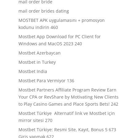
mail order bride
mail order brides dating
MOSTBET APK uygulamasını + promosyon
kodunu indirin 460
Mostbet App Download for PC Client for
Windows and MacOS 2023 240
Mostbet Azerbaycan
Mostbet in Turkey
Mostbet India
Mostbet Para Vermiyor 136
Mostbet Partners Affiliate Program Review Earn
Your CPA or RevShare by Motivating New Clients
to Play Casino Games and Place Sports Bets! 242
Mostbet Türkiye ️ Alternatif link ve Mostbet için
mirror sitesi 270
Mostbet Türkiye: Resmi Site, Kayıt, Bonus 5 673
Giriş yapmak 622