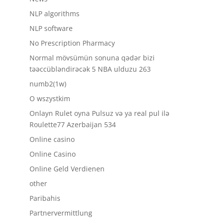
NLP algorithms
NLP software
No Prescription Pharmacy
Normal mövsümün sonuna qədər bizi
təəccübləndirəcək 5 NBA ulduzu 263
numb2(1w)
O wszystkim
Onlayn Rulet oyna Pulsuz və ya real pul ilə
Roulette77 Azerbaijan 534
Online casino
Online Casino
Online Geld Verdienen
other
Paribahis
Partnervermittlung