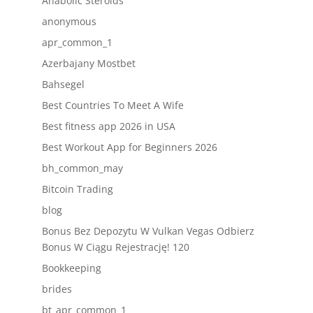
Anabolic Steroids
anonymous
apr_common_1
Azerbajany Mostbet
Bahsegel
Best Countries To Meet A Wife
Best fitness app 2026 in USA
Best Workout App for Beginners 2026
bh_common_may
Bitcoin Trading
blog
Bonus Bez Depozytu W Vulkan Vegas Odbierz
Bonus W Ciągu Rejestrację! 120
Bookkeeping
brides
bt_apr_common_1