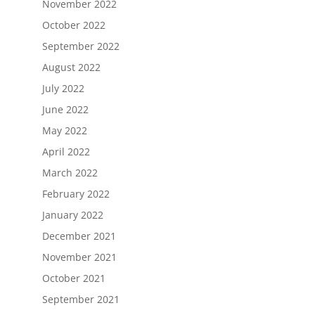
November 2022
October 2022
September 2022
August 2022
July 2022
June 2022
May 2022
April 2022
March 2022
February 2022
January 2022
December 2021
November 2021
October 2021
September 2021