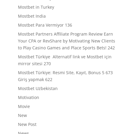
Mostbet in Turkey
Mostbet India
Mostbet Para Vermiyor 136
Mostbet Partners Affiliate Program Review Earn
Your CPA or RevShare by Motivating New Clients
to Play Casino Games and Place Sports Bets! 242
Mostbet Türkiye ️ Alternatif link ve Mostbet için
mirror sitesi 270
Mostbet Türkiye: Resmi Site, Kayıt, Bonus 5 673
Giriş yapmak 622
Mostbet Uzbekistan
Motivation
Movie
New
New Post
News