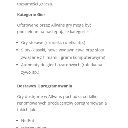
tożsamości gracza.
Kategorie Gier
Oferowane przez Allwins gry mogą być
podzielone na następujące kategorie:
Gry stołowe (różniaki, ruletka itp.)
Sloty (klasyki, nowe wydawnictwa oraz sloty
związane z filmami i grami komputerowymi)
Automaty do gier hazardowych (ruletka na
żywo itp.)
Dostawcy Oprogramowania
Gry dostępne w Allwins pochodzą od kilku
renomowanych producentów oprogramowania
takich jak:
NetEnt
Microgaming