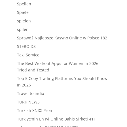
Spellen
Spiele
spielen
spilen
Sprawdź Najlepsze Kasyno Online w Polsce 182
STEROIDS
Taxi Service
The Best Workout Apps for Women in 2026:
Tried and Tested
Top 5 Copy Trading Platforms You Should Know
In 2026
Travel to india
TURK NEWS
Turkish XNXX Pron
Türkiye'nin En İyi Online Bahis Şirketi 411