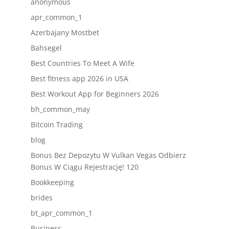
anonymous
apr_common_1
Azerbajany Mostbet
Bahsegel
Best Countries To Meet A Wife
Best fitness app 2026 in USA
Best Workout App for Beginners 2026
bh_common_may
Bitcoin Trading
blog
Bonus Bez Depozytu W Vulkan Vegas Odbierz
Bonus W Ciągu Rejestrację! 120
Bookkeeping
brides
bt_apr_common_1
Business