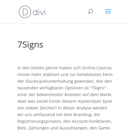
7Signs
In den letzten Jahren haben sich Online-Casinos
immer mehr etabliert und zur beliebtesten Form
der Glücksspielunterhaltung geworden. Von den
tausenden verfügbaren Optionen ist "7Signs"
einer der bekanntesten Anbieter auf dem Markt.
Aber was steckt hinter diesem mysteriösen Spiel
von sieben Zeichen? In dieser Analyse werden
wir uns umfassend mit dem Branding, der
Registrierungsprozess, den Account-Funktionen,
Boni, Zahlungen und Auszahlungen, den Game-