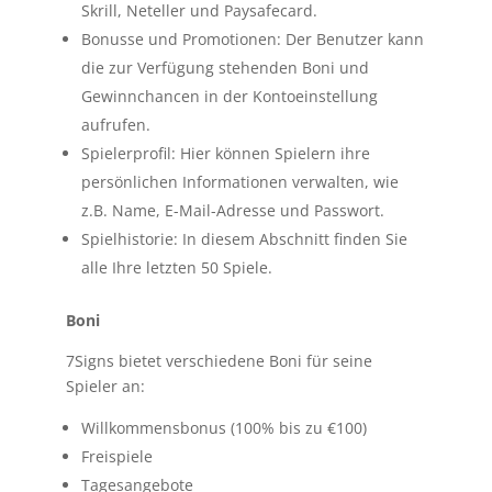
Skrill, Neteller und Paysafecard.
Bonusse und Promotionen: Der Benutzer kann
die zur Verfügung stehenden Boni und
Gewinnchancen in der Kontoeinstellung
aufrufen.
Spielerprofil: Hier können Spielern ihre
persönlichen Informationen verwalten, wie
z.B. Name, E-Mail-Adresse und Passwort.
Spielhistorie: In diesem Abschnitt finden Sie
alle Ihre letzten 50 Spiele.
Boni
7Signs bietet verschiedene Boni für seine
Spieler an:
Willkommensbonus (100% bis zu €100)
Freispiele
Tagesangebote