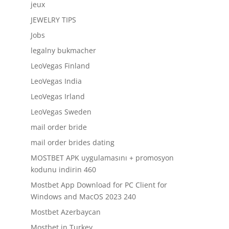
jeux
JEWELRY TIPS
Jobs
legalny bukmacher
LeoVegas Finland
LeoVegas India
LeoVegas Irland
LeoVegas Sweden
mail order bride
mail order brides dating
MOSTBET APK uygulamasını + promosyon
kodunu indirin 460
Mostbet App Download for PC Client for
Windows and MacOS 2023 240
Mostbet Azerbaycan
Mostbet in Turkey