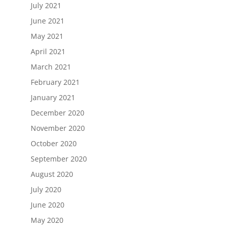
July 2021
June 2021
May 2021
April 2021
March 2021
February 2021
January 2021
December 2020
November 2020
October 2020
September 2020
August 2020
July 2020
June 2020
May 2020