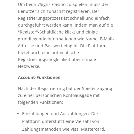
Um beim 7Signs-Casino zu spielen, muss der
Benutzer sich zunächst registrieren. Der
Registrierungsprozess ist schnell und einfach
durchgeführt werden kann, indem man auf die
"Register"-Schaltfläche klickt und einige
grundlegende Informationen wie Name, E-Mail-
Adresse und Passwort eingibt. Die Plattform
bietet auch eine automatische
Registrierungsmöglichkeit über soziale
Netzwerke.
Account-Funktionen
Nach der Registrierung hat der Spieler Zugang
zu einer persönlichen Kontoausgabe mit
folgenden Funktionen:
Einzahlungen und Auszahlungen: Die
Plattform unterstützt eine Vielzahl von
Zahlungsmethoden wie Visa, Mastercard,