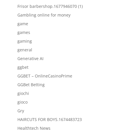
Frisor barbershop.1677946070 (1)
Gambling online for money
game
games
gaming
general
Generative AI
ggbet
GGBET – OnlineCasinoPrime
GGBet Betting
giochi
gioco
Gry
HAIRCUTS FOR BOYS.1674483723
Healthtech News