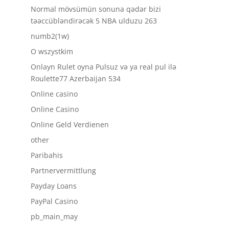
Normal mövsümün sonuna qədər bizi
təəccübləndirəcək 5 NBA ulduzu 263
numb2(1w)
O wszystkim
Onlayn Rulet oyna Pulsuz və ya real pul ilə
Roulette77 Azerbaijan 534
Online casino
Online Casino
Online Geld Verdienen
other
Paribahis
Partnervermittlung
Payday Loans
PayPal Casino
pb_main_may