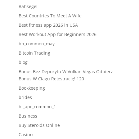
Bahsegel
Best Countries To Meet A Wife
Best fitness app 2026 in USA
Best Workout App for Beginners 2026
bh_common_may
Bitcoin Trading
blog
Bonus Bez Depozytu W Vulkan Vegas Odbierz
Bonus W Ciągu Rejestrację! 120
Bookkeeping
brides
bt_apr_common_1
Business
Buy Steroids Online
Casino