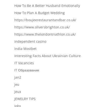
How To Be A Better Husband Emotionally
How To Plan A Budget Wedding
https://boujeerestaurantandbar.co.uk/
https://www.oliversbrighton.co.uk/
https://www.thelondontriathlon.co.uk/
independent casino
India Mostbet
Interesting Facts About Ukrainian Culture
IT Vacancies
IT Образование
jan2
jeu
jeux
JEWELRY TIPS
Jobs