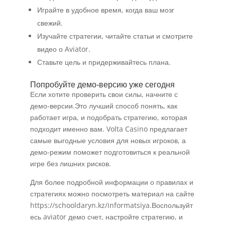
Играйте в удобное время, когда ваш мозг
свежий.
Изучайте стратегии, читайте статьи и смотрите
видео о Aviator.
Ставьте цель и придерживайтесь плана.
Попробуйте демо‑версию уже сегодня
Если хотите проверить свои силы, начните с
демо‑версии.Это лучший способ понять, как
работает игра, и подобрать стратегию, которая
подходит именно вам. Volta Casino предлагает
самые выгодные условия для новых игроков, а
демо‑режим поможет подготовиться к реальной
игре без лишних рисков.
Для более подробной информации о правилах и
стратегиях можно посмотреть материал на сайте
https://schooldaryn.kz/informatsiya.Воспользуйт
есь aviator демо счет, настройте стратегию, и