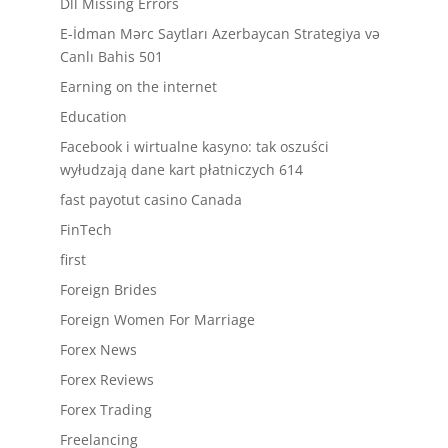
Dll Missing Errors
E-İdman Mərc Saytları Azerbaycan Strategiya və
Canlı Bahis 501
Earning on the internet
Education
Facebook i wirtualne kasyno: tak oszuści
wyłudzają dane kart płatniczych 614
fast payotut casino Canada
FinTech
first
Foreign Brides
Foreign Women For Marriage
Forex News
Forex Reviews
Forex Trading
Freelancing