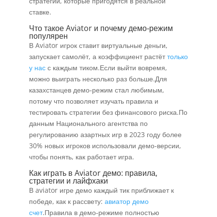
стратегии, которые пригодятся в реальной
ставке.
Что такое Aviator и почему демо‑режим
популярен
В Aviator игрок ставит виртуальные деньги,
запускает самолёт, а коэффициент растёт
только
у нас
с каждым тиком.Если выйти вовремя,
можно выиграть несколько раз больше.Для
казахстанцев демо‑режим стал любимым,
потому что позволяет изучать правила и
тестировать стратегии без финансового риска.По
данным Национального агентства по
регулированию азартных игр в 2023 году более
30% новых игроков использовали демо‑версии,
чтобы понять, как работает игра.
Как играть в Aviator демо: правила,
стратегии и лайфхаки
В aviator игре демо каждый тик приближает к
победе, как к рассвету:
авиатор демо
счет
.Правила в демо‑режиме полностью