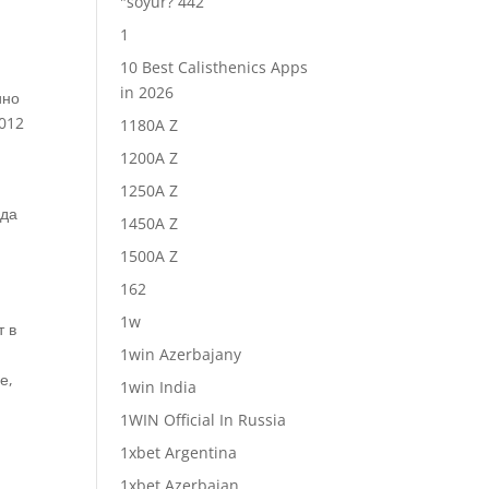
"soyur? 442
1
10 Best Calisthenics Apps
in 2026
ино
2012
1180A Z
1200A Z
1250A Z
ода
1450A Z
1500A Z
162
1w
т в
1win Azerbajany
е,
1win India
1WIN Official In Russia
1xbet Argentina
1xbet Azerbajan