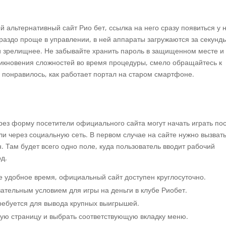
й альтернативный сайт Рио бет, ссылка на него сразу появиться у 
аздо проще в управлении, в ней аппараты загружаются за секунды
 и зрелищнее. Не забывайте хранить пароль в защищенном месте и
зникновения сложностей во время процедуры, смело обращайтесь к
 понравилось, как работает портал на старом смартфоне.
рез форму посетители официального сайта могут начать играть по
и через социальную сеть. В первом случае на сайте нужно вызват
 Там будет всего одно поле, куда пользователь вводит рабочий
од.
е удобное время, официальный сайт доступен круглосуточно.
ательным условием для игры на деньги в клубе Риобет.
ребуется для вывода крупных выигрышей.
овую страницу и выбрать соответствующую вкладку меню.