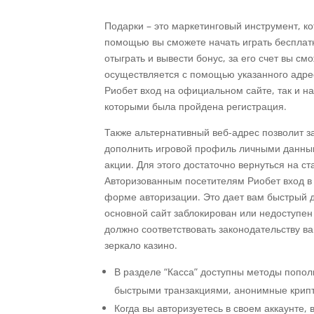
Подарки – это маркетинговый инструмент, ко
помощью вы сможете начать играть бесплатн
отыграть и вывести бонус, за его счет вы см
осуществляется с помощью указанного адрес
Риобет вход на официальном сайте, так и н
которыми была пройдена регистрация.
Также альтернативный веб-адрес позволит з
дополнить игровой профиль личными данным
акции. Для этого достаточно вернуться на 
Авторизованным посетителям Риобет вход в а
форме авторизации. Это дает вам быстрый до
основной сайт заблокирован или недоступен
должно соответствовать законодательству в
зеркало казино.
В разделе “Касса” доступны методы попол
быстрыми транзакциями, анонимные крип
Когда вы авторизуетесь в своем аккаунте,