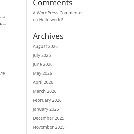
Comments
A WordPress Commenter
нас
on
Hello world!
, а
Archives
August 2026
July 2026
June 2026
сле
May 2026
ь
April 2026
March 2026
February 2026
January 2026
December 2025
November 2025