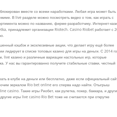
заблокирован вместе со всеми наработками. Любая игра может быть
име. В live разделе можно посмотреть видео о том, как играть с
сортимента можно по названию, фирме-разработчику. Интернет-каз
etka, принадлежит организации Riotech. Casino Riobet работает с 
ао.
енный кэшбэк и эксклюзивные акции, что делает игру ещё более
и лидирует в списке топовых казино для игры на деньги. С 2014 г
, live казино и различные вариации настольных игр, которые
ка. У нас вы гарантированно получите стабильные ставки, честный
рать в клубе на деньги или бесплатно, даже если официальный сай
очим зеркалом Rio bet online его сперва надо найти. Отыгрыш
ine casino. Такие игры Риобет, как рулетка, покер, баккара, и други
другие игры live casino Rio Bet тоже не считаются при открутке