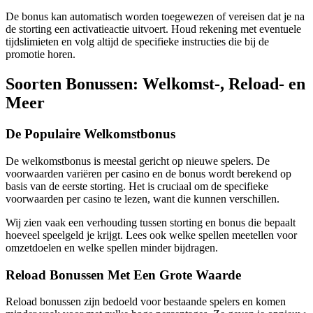
De bonus kan automatisch worden toegewezen of vereisen dat je na
de storting een activatieactie uitvoert. Houd rekening met eventuele
tijdslimieten en volg altijd de specifieke instructies die bij de
promotie horen.
Soorten Bonussen: Welkomst-, Reload- en
Meer
De Populaire Welkomstbonus
De welkomstbonus is meestal gericht op nieuwe spelers. De
voorwaarden variëren per casino en de bonus wordt berekend op
basis van de eerste storting. Het is cruciaal om de specifieke
voorwaarden per casino te lezen, want die kunnen verschillen.
Wij zien vaak een verhouding tussen storting en bonus die bepaalt
hoeveel speelgeld je krijgt. Lees ook welke spellen meetellen voor
omzetdoelen en welke spellen minder bijdragen.
Reload Bonussen Met Een Grote Waarde
Reload bonussen zijn bedoeld voor bestaande spelers en komen