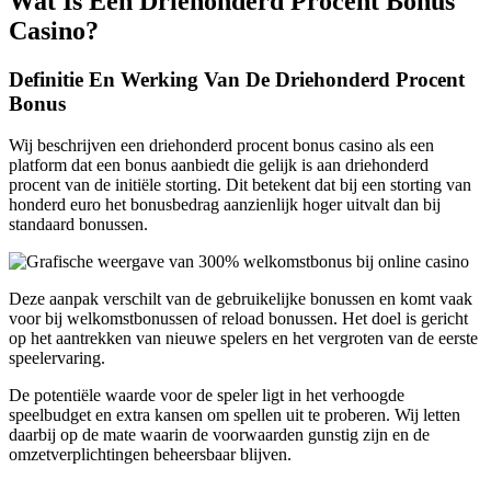
Wat Is Een Driehonderd Procent Bonus
Casino?
Definitie En Werking Van De Driehonderd Procent
Bonus
Wij beschrijven een driehonderd procent bonus casino als een
platform dat een bonus aanbiedt die gelijk is aan driehonderd
procent van de initiële storting. Dit betekent dat bij een storting van
honderd euro het bonusbedrag aanzienlijk hoger uitvalt dan bij
standaard bonussen.
Deze aanpak verschilt van de gebruikelijke bonussen en komt vaak
voor bij welkomstbonussen of reload bonussen. Het doel is gericht
op het aantrekken van nieuwe spelers en het vergroten van de eerste
speelervaring.
De potentiële waarde voor de speler ligt in het verhoogde
speelbudget en extra kansen om spellen uit te proberen. Wij letten
daarbij op de mate waarin de voorwaarden gunstig zijn en de
omzetverplichtingen beheersbaar blijven.