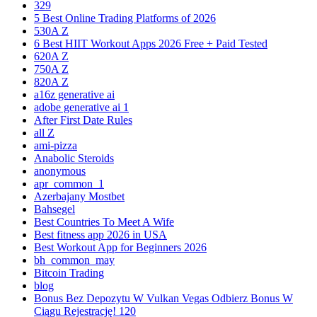
329
5 Best Online Trading Platforms of 2026
530A Z
6 Best HIIT Workout Apps 2026 Free + Paid Tested
620A Z
750A Z
820A Z
a16z generative ai
adobe generative ai 1
After First Date Rules
all Z
ami-pizza
Anabolic Steroids
anonymous
apr_common_1
Azerbajany Mostbet
Bahsegel
Best Countries To Meet A Wife
Best fitness app 2026 in USA
Best Workout App for Beginners 2026
bh_common_may
Bitcoin Trading
blog
Bonus Bez Depozytu W Vulkan Vegas Odbierz Bonus W
Ciągu Rejestrację! 120