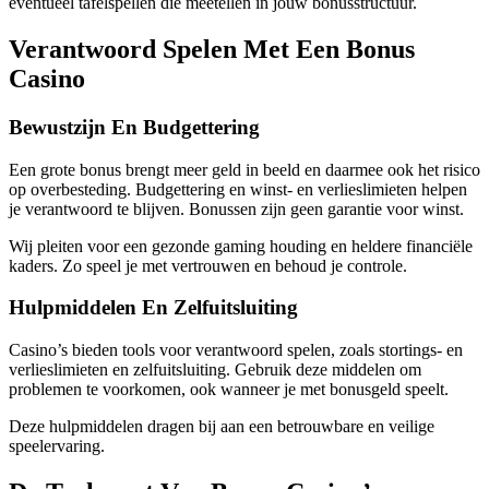
eventueel tafelspellen die meetellen in jouw bonusstructuur.
Verantwoord Spelen Met Een Bonus
Casino
Bewustzijn En Budgettering
Een grote bonus brengt meer geld in beeld en daarmee ook het risico
op overbesteding. Budgettering en winst- en verlieslimieten helpen
je verantwoord te blijven. Bonussen zijn geen garantie voor winst.
Wij pleiten voor een gezonde gaming houding en heldere financiële
kaders. Zo speel je met vertrouwen en behoud je controle.
Hulpmiddelen En Zelfuitsluiting
Casino’s bieden tools voor verantwoord spelen, zoals stortings- en
verlieslimieten en zelfuitsluiting. Gebruik deze middelen om
problemen te voorkomen, ook wanneer je met bonusgeld speelt.
Deze hulpmiddelen dragen bij aan een betrouwbare en veilige
speelervaring.