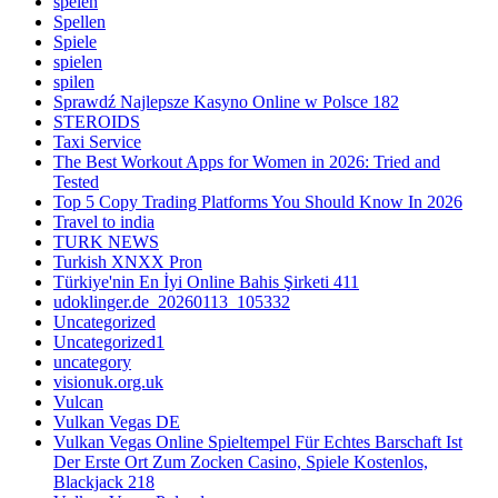
spelen
Spellen
Spiele
spielen
spilen
Sprawdź Najlepsze Kasyno Online w Polsce 182
STEROIDS
Taxi Service
The Best Workout Apps for Women in 2026: Tried and
Tested
Top 5 Copy Trading Platforms You Should Know In 2026
Travel to india
TURK NEWS
Turkish XNXX Pron
Türkiye'nin En İyi Online Bahis Şirketi 411
udoklinger.de_20260113_105332
Uncategorized
Uncategorized1
uncategory
visionuk.org.uk
Vulcan
Vulkan Vegas DE
Vulkan Vegas Online Spieltempel Für Echtes Barschaft Ist
Der Erste Ort Zum Zocken Casino, Spiele Kostenlos,
Blackjack 218