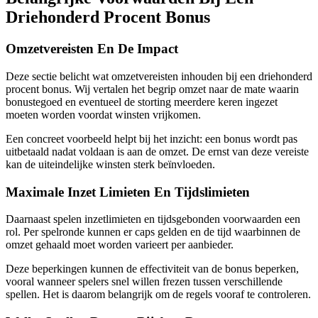
Driehonderd Procent Bonus
Omzetvereisten En De Impact
Deze sectie belicht wat omzetvereisten inhouden bij een driehonderd
procent bonus. Wij vertalen het begrip omzet naar de mate waarin
bonustegoed en eventueel de storting meerdere keren ingezet
moeten worden voordat winsten vrijkomen.
Een concreet voorbeeld helpt bij het inzicht: een bonus wordt pas
uitbetaald nadat voldaan is aan de omzet. De ernst van deze vereiste
kan de uiteindelijke winsten sterk beïnvloeden.
Maximale Inzet Limieten En Tijdslimieten
Daarnaast spelen inzetlimieten en tijdsgebonden voorwaarden een
rol. Per spelronde kunnen er caps gelden en de tijd waarbinnen de
omzet gehaald moet worden varieert per aanbieder.
Deze beperkingen kunnen de effectiviteit van de bonus beperken,
vooral wanneer spelers snel willen frezen tussen verschillende
spellen. Het is daarom belangrijk om de regels vooraf te controleren.