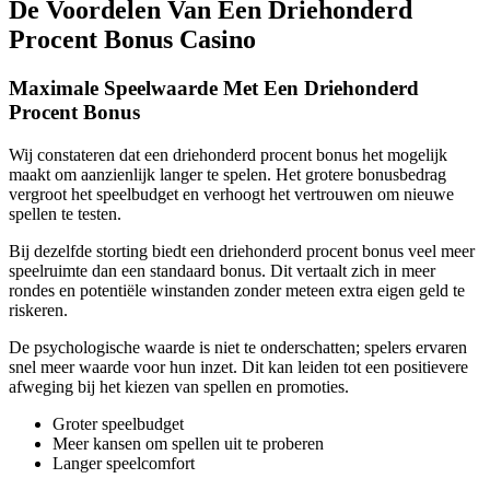
De Voordelen Van Een Driehonderd
Procent Bonus Casino
Maximale Speelwaarde Met Een Driehonderd
Procent Bonus
Wij constateren dat een driehonderd procent bonus het mogelijk
maakt om aanzienlijk langer te spelen. Het grotere bonusbedrag
vergroot het speelbudget en verhoogt het vertrouwen om nieuwe
spellen te testen.
Bij dezelfde storting biedt een driehonderd procent bonus veel meer
speelruimte dan een standaard bonus. Dit vertaalt zich in meer
rondes en potentiële winstanden zonder meteen extra eigen geld te
riskeren.
De psychologische waarde is niet te onderschatten; spelers ervaren
snel meer waarde voor hun inzet. Dit kan leiden tot een positievere
afweging bij het kiezen van spellen en promoties.
Groter speelbudget
Meer kansen om spellen uit te proberen
Langer speelcomfort