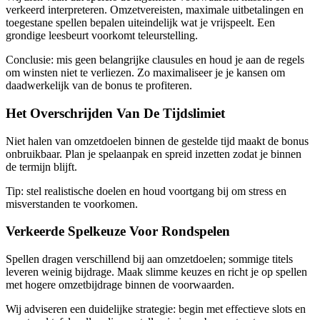
verkeerd interpreteren. Omzetvereisten, maximale uitbetalingen en
toegestane spellen bepalen uiteindelijk wat je vrijspeelt. Een
grondige leesbeurt voorkomt teleurstelling.
Conclusie: mis geen belangrijke clausules en houd je aan de regels
om winsten niet te verliezen. Zo maximaliseer je je kansen om
daadwerkelijk van de bonus te profiteren.
Het Overschrijden Van De Tijdslimiet
Niet halen van omzetdoelen binnen de gestelde tijd maakt de bonus
onbruikbaar. Plan je spelaanpak en spreid inzetten zodat je binnen
de termijn blijft.
Tip: stel realistische doelen en houd voortgang bij om stress en
misverstanden te voorkomen.
Verkeerde Spelkeuze Voor Rondspelen
Spellen dragen verschillend bij aan omzetdoelen; sommige titels
leveren weinig bijdrage. Maak slimme keuzes en richt je op spellen
met hogere omzetbijdrage binnen de voorwaarden.
Wij adviseren een duidelijke strategie: begin met effectieve slots en