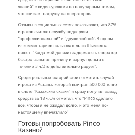
знаний” с видео‑уроками по популярным темам,
что снижает нагрузку на операторов.
Отзывы в социальных сетях показывают, что 87%
игроков считают службу поддержки
“профессиональной” и “дружелюбной”.В одном
из комментариев пользователь из Шымкента
пишет: “Когда мой депозит задержался, оператор
быстро выяснил причину и вернул деньги в
течение 3 ч.Это действительно радует”.
Среди реальных историй стоит отметить случай
игрока из Астаны, который выиграл 500 000 тенге
в слоте “Казахские сказки” и сразу получил вывод
средств за 18 ч.Он отметил, что “Pinco сделало
всё, чтобы я не ожидал долго, и это меня по-
настоящему впечатлило”.
Готовы попробовать Pinco
Казино?