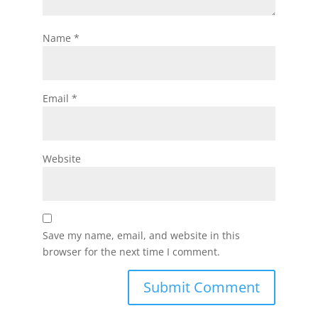
Name
*
Email
*
Website
Save my name, email, and website in this
browser for the next time I comment.