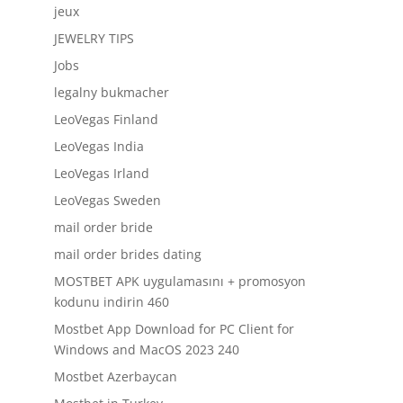
jeux
JEWELRY TIPS
Jobs
legalny bukmacher
LeoVegas Finland
LeoVegas India
LeoVegas Irland
LeoVegas Sweden
mail order bride
mail order brides dating
MOSTBET APK uygulamasını + promosyon
kodunu indirin 460
Mostbet App Download for PC Client for
Windows and MacOS 2023 240
Mostbet Azerbaycan