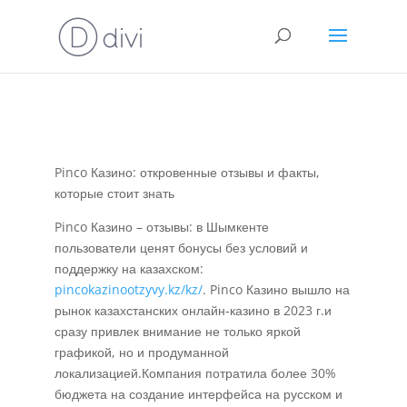
Pinco Казино: откровенные отзывы и факты,
которые стоит знать
Pinco Казино – отзывы: в Шымкенте
пользователи ценят бонусы без условий и
поддержку на казахском:
pincokazinootzyvy.kz/kz/
. Pinco Казино вышло на
рынок казахстанских онлайн‑казино в 2023 г.и
сразу привлек внимание не только яркой
графикой, но и продуманной
локализацией.Компания потратила более 30%
бюджета на создание интерфейса на русском и