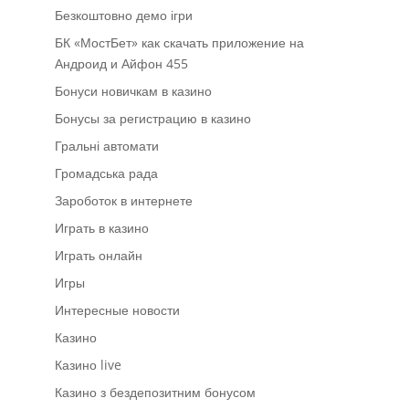
Безкоштовно демо ігри
БК «МостБет» как скачать приложение на
Андроид и Айфон 455
Бонуси новичкам в казино
Бонусы за регистрацию в казино
Гральні автомати
Громадська рада
Зароботок в интернете
Играть в казино
Играть онлайн
Игры
Интересные новости
Казино
Казино live
Казино з бездепозитним бонусом