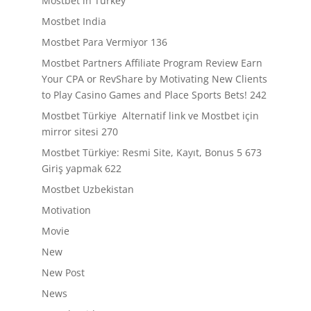
Mostbet in Turkey
Mostbet India
Mostbet Para Vermiyor 136
Mostbet Partners Affiliate Program Review Earn
Your CPA or RevShare by Motivating New Clients
to Play Casino Games and Place Sports Bets! 242
Mostbet Türkiye ️ Alternatif link ve Mostbet için
mirror sitesi 270
Mostbet Türkiye: Resmi Site, Kayıt, Bonus 5 673
Giriş yapmak 622
Mostbet Uzbekistan
Motivation
Movie
New
New Post
News