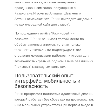
казахском языках, а также интеграцию
праздников и символов, популярных в
Казахстане.Игроки из Алматы, Шымкент и
Астаны отмечают, что “Pinco выглядит как дом, а
не как очередной сайт для ставок”.
По последнему отчёту “Казинорейтинг
Казахстан” Pinco занимает третий место по
объёму активных игроков, уступая только
“KazSlot” и “BetKZ”.Это подтверждает, что
стратегия локализации работает, и игроки ценят
возможность играть на родном языке без лишних
“привязок” к западным валютам.
Пользовательский опыт:
интерфейс, мобильность и
безопасность
Pinco предлагает полностью адаптивный дизайн,
который работает без сбоев как на десктопах, так
и на мобильных устройствах.При первом входе в