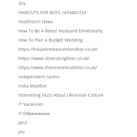
Gry
HAIRCUTS FOR BOYS.1674483723
Healthtech News
How To Be A Better Husband Emotionally
How To Plan A Budget Wedding
https://boujeerestaurantandbar.co.uk/
https://www.oliversbrighton.co.uk/
https://www.thelondontriathlon.co.uk/
independent casino
India Mostbet
Interesting Facts About Ukrainian Culture
IT Vacancies
IT Образование
jan2
jeu