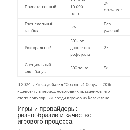
3×
Приветственный
10 000
no‑wager
тенге
Еженедельный
Без
5%
кэшбек
условий
50% от
Реферальный
депозитов
2×
реферала
Специальный
500 тенге
5×
слот‑бонус
В 2024 г. Pinco добавил “Сезонный бонус” – 20%
к депозиту в период новогодних праздников, что
стало популярным среди игроков из Казахстана.
Игры и провайдеры:
разнообразие и качество
игрового процесса