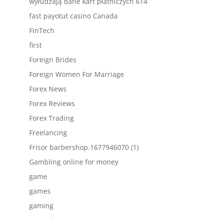
wyłudzają dane kart płatniczych 614
fast payotut casino Canada
FinTech
first
Foreign Brides
Foreign Women For Marriage
Forex News
Forex Reviews
Forex Trading
Freelancing
Frisor barbershop.1677946070 (1)
Gambling online for money
game
games
gaming