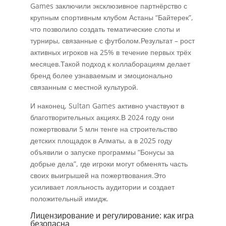
Games заключили эксклюзивное партнёрство с
крупным спортивным клубом Астаны “Байтерек”,
что позволило создать тематические слоты и
турниры, связанные с футболом.Результат – рост
активных игроков на 25% в течение первых трёх
месяцев.Такой подход к коллаборациям делает
бренд более узнаваемым и эмоционально
связанным с местной культурой.
И наконец, Sultan Games активно участвуют в
благотворительных акциях.В 2024 году они
пожертвовали 5 млн тенге на строительство
детских площадок в Алматы, а в 2025 году
объявили о запуске программы “Бонусы за
добрые дела”, где игроки могут обменять часть
своих выигрышей на пожертвования.Это
усиливает лояльность аудитории и создает
положительный имидж.
Лицензирование и регулирование: как игра
безопасна