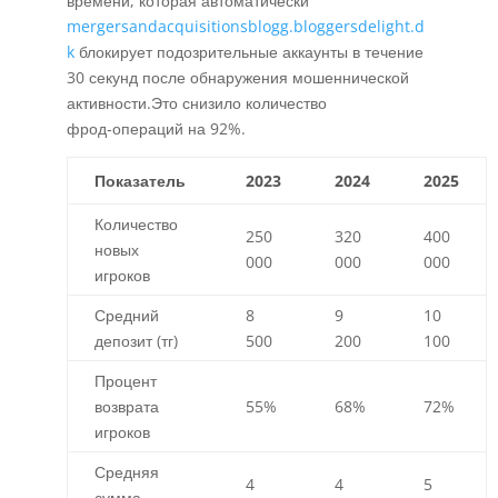
времени, которая автоматически
mergersandacquisitionsblogg.bloggersdelight.d
k
блокирует подозрительные аккаунты в течение
30 секунд после обнаружения мошеннической
активности.Это снизило количество
фрод‑операций на 92%.
Показатель
2023
2024
2025
Количество
250
320
400
новых
000
000
000
игроков
Средний
8
9
10
депозит (тг)
500
200
100
Процент
возврата
55%
68%
72%
игроков
Средняя
4
4
5
сумма