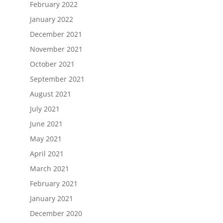
February 2022
January 2022
December 2021
November 2021
October 2021
September 2021
August 2021
July 2021
June 2021
May 2021
April 2021
March 2021
February 2021
January 2021
December 2020