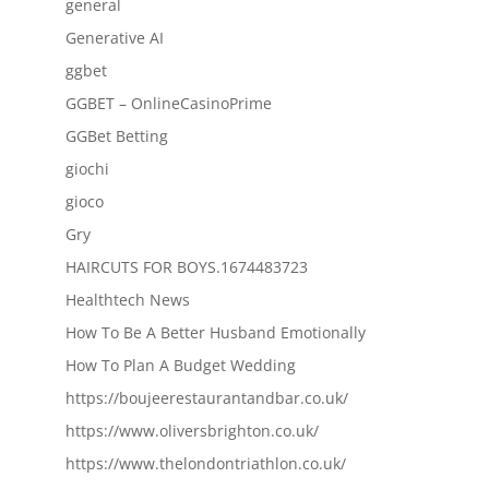
general
Generative AI
ggbet
GGBET – OnlineCasinoPrime
GGBet Betting
giochi
gioco
Gry
HAIRCUTS FOR BOYS.1674483723
Healthtech News
How To Be A Better Husband Emotionally
How To Plan A Budget Wedding
https://boujeerestaurantandbar.co.uk/
https://www.oliversbrighton.co.uk/
https://www.thelondontriathlon.co.uk/