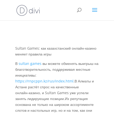
Sultan Games: как казахстанский онлайн‑казино
меняет правила игры
В
sultan games
вы можете обменять выигрыш на
благотворительность, поддерживая местные
инициативы:
https://rnpcppn.kz/rus/index.html
.В Алматы и
Астане растёт спрос на качественные
онлайн‑казино, и Sultan Games уже успели
занять лидирующие позиции.Их репутация
основана не только на широком ассортименте
слотов и настольных игр, но и на том, как они