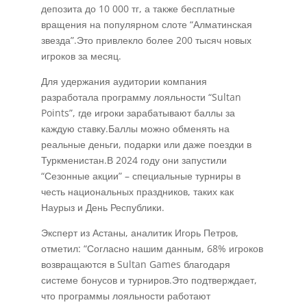
депозита до 10 000 тг, а также бесплатные
вращения на популярном слоте “Алматинская
звезда”.Это привлекло более 200 тысяч новых
игроков за месяц.
Для удержания аудитории компания
разработала программу лояльности “Sultan
Points”, где игроки зарабатывают баллы за
каждую ставку.Баллы можно обменять на
реальные деньги, подарки или даже поездки в
Туркменистан.В 2024 году они запустили
“Сезонные акции” – специальные турниры в
честь национальных праздников, таких как
Наурыз и День Республики.
Эксперт из Астаны, аналитик Игорь Петров,
отметил: “Согласно нашим данным, 68% игроков
возвращаются в Sultan Games благодаря
системе бонусов и турниров.Это подтверждает,
что программы лояльности работают