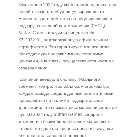
Казахстан в 2022 году ввёл строгие правила для
онлайн‑казино, требуя лицензирования от
Национального агентства по регулированию и
надзору за игорной деятельностью (РНПЦ).
Sultan Games получили лицензию №
KZ‑2022‑01, подтверждённую официальным
сертификатом.Это гарантирует, что все игры
проходят аудит независимыми тестовыми
центрами, а выплаты осуществляются честно и
своевременно.
Компания внедрила систему “Реального
времени” контроля за балансом игроков.При
каждом выводе средств данные автоматически
проверяются на наличие подозрительных
транзакций, что снижает риск мошенничества до
нуля.В 2024 году Sultan Games внедрили
технологию блокчейн для отслеживания всех
ставок, что сделало процесс прозрачным даже
для правительственных проверок.