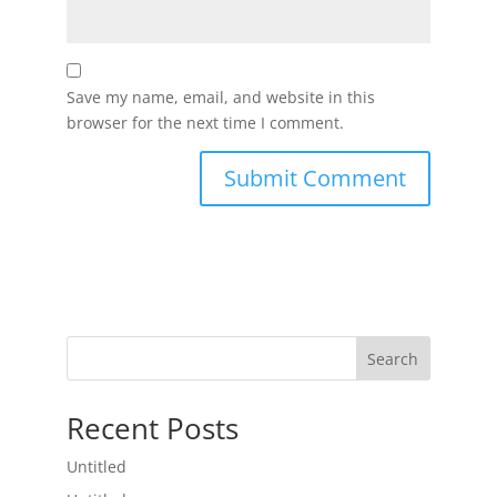
Save my name, email, and website in this
browser for the next time I comment.
Search
Recent Posts
Untitled