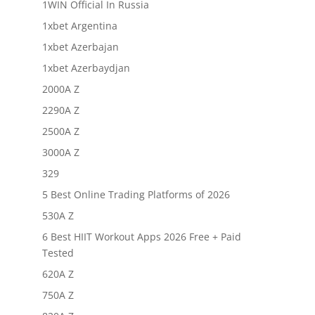
1WIN Official In Russia
1xbet Argentina
1xbet Azerbajan
1xbet Azerbaydjan
2000A Z
2290A Z
2500A Z
3000A Z
329
5 Best Online Trading Platforms of 2026
530A Z
6 Best HIIT Workout Apps 2026 Free + Paid
Tested
620A Z
750A Z