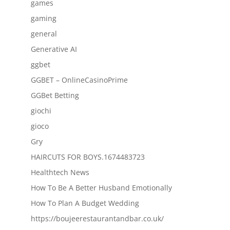
games
gaming
general
Generative AI
ggbet
GGBET – OnlineCasinoPrime
GGBet Betting
giochi
gioco
Gry
HAIRCUTS FOR BOYS.1674483723
Healthtech News
How To Be A Better Husband Emotionally
How To Plan A Budget Wedding
https://boujeerestaurantandbar.co.uk/