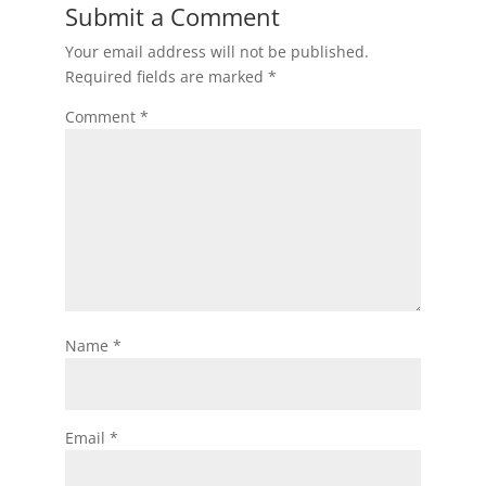
Submit a Comment
Your email address will not be published.
Required fields are marked
*
Comment
*
Name
*
Email
*