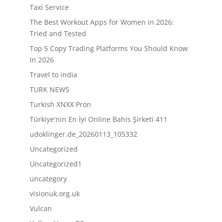
Taxi Service
The Best Workout Apps for Women in 2026:
Tried and Tested
Top 5 Copy Trading Platforms You Should Know
In 2026
Travel to india
TURK NEWS
Turkish XNXX Pron
Türkiye'nin En İyi Online Bahis Şirketi 411
udoklinger.de_20260113_105332
Uncategorized
Uncategorized1
uncategory
visionuk.org.uk
Vulcan