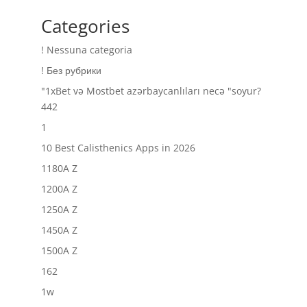
Categories
! Nessuna categoria
! Без рубрики
"1xBet və Mostbet azərbaycanlıları necə "soyur?
442
1
10 Best Calisthenics Apps in 2026
1180A Z
1200A Z
1250A Z
1450A Z
1500A Z
162
1w