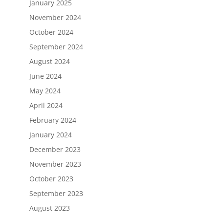
January 2025
November 2024
October 2024
September 2024
August 2024
June 2024
May 2024
April 2024
February 2024
January 2024
December 2023
November 2023
October 2023
September 2023
August 2023