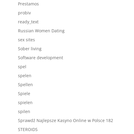
Prestamos
probiv
ready_text
Russian Women Dating
sex sites
Sober living
Software development
spel
spelen
Spellen
Spiele
spielen
spilen
Sprawdź Najlepsze Kasyno Online w Polsce 182
STEROIDS