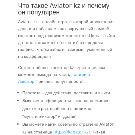
Что такое Aviator kz и почему
он популярен
Aviator kz – онлайн‑игра, в которой игрок ставит
деньги и наблюдает, как виртуальный самолёт
взлетает над графиком множителя.Цель – выйти
до того, как самолёт “вылетит” за пределы
графика, чтобы забрать выигрыш, умноженный
на коэффициент.
Секрет победы в авиатор kz скрыт в точном
моменте выхода на каскад:
ставки в
Авиатор
.Причины популярности:
Простота – два действия: поставить и выйти.
Высокие коэффициенты – иногда достигают
десятков раз, особенно в режимах
“мультипликатор” и “драйв”.
Вы можете найти советы по стратегии Aviator
kz на странице
https://kapster.kz/
.Низкая