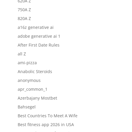
620A Z
750A Z
820A Z
a16z generative ai
adobe generative ai 1
After First Date Rules
all Z
ami-pizza
Anabolic Steroids
anonymous
apr_common_1
Azerbajany Mostbet
Bahsegel
Best Countries To Meet A Wife
Best fitness app 2026 in USA