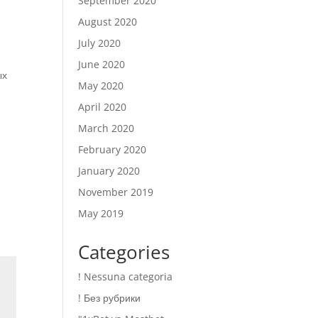
September 2020
August 2020
July 2020
June 2020
ых
May 2020
April 2020
March 2020
February 2020
January 2020
November 2019
May 2019
Categories
! Nessuna categoria
! Без рубрики