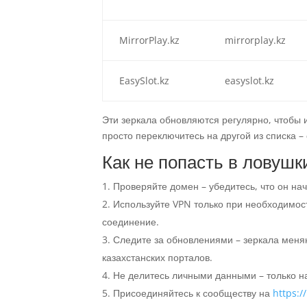
MirrorPlay.kz
mirrorplay.kz
EasySlot.kz
easyslot.kz
Эти зеркала обновляются регулярно, чтобы и
просто переключитесь на другой из списка –
Как не попасть в ловушк
Проверяйте домен – убедитесь, что он нач
Используйте VPN только при необходимост
соединение.
Следите за обновлениями – зеркала меня
казахстанских порталов.
Не делитесь личными данными – только 
Присоединяйтесь к сообществу на
https:/