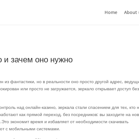
Home
About 
о и зачем оно нужно
ин из фантастики, но в реальности оно просто другой адрес, ведущ
локирован или просто не загружается, зеркало открывает доступ бе
онтроль над онлайн‑казино, зеркала стали спасением для тех, кто 
работают как прямой переход, без посредников: вы заходите на но
с.Это экономит время и избавляет от необходимости скачивать
уют с мобильными системами.