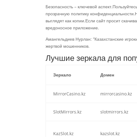
Безопасность – ключевой аспект.Пользуйтес
прозрачную политику конфиденциальности.Н
выглядят как копии.Если сайт просит скачив
вредоносное приложение.
Амангельдиев Нурлан: “Казахстанские игрок
жертвой мошенников.
Лучшие зеркала для поп
Зеркало
Домен
MirrorCasino.kz
mirrorcasino.kz
SlotMirrors.kz
slotmirrors.kz
KazSlot.kz
kazslot.kz