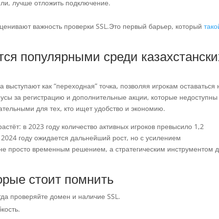
ели, лучше отложить подключение.
оценивают важность проверки SSL.Это первый барьер, который
тако
тся популярными среди казахстански
а выступают как “переходная” точка, позволяя игрокам оставаться 
усы за регистрацию и дополнительные акции, которые недоступны
ательными для тех, кто ищет удобство и экономию.
астёт: в 2023 году количество активных игроков превысило 1,2
 2024 году ожидается дальнейший рост, но с усилением
 не просто временным решением, а стратегическим инструментом 
орые стоит помнить
да проверяйте домен и наличие SSL.
бкость.