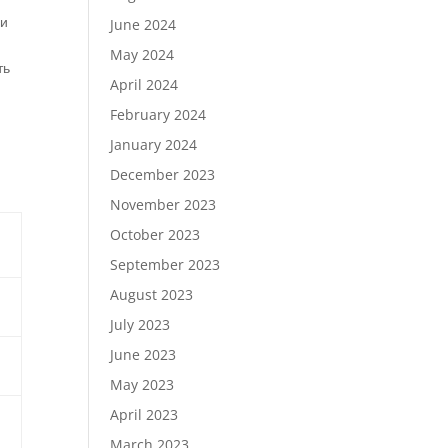
 и
June 2024
May 2024
ть
April 2024
February 2024
January 2024
December 2023
November 2023
October 2023
September 2023
August 2023
July 2023
June 2023
May 2023
April 2023
March 2023