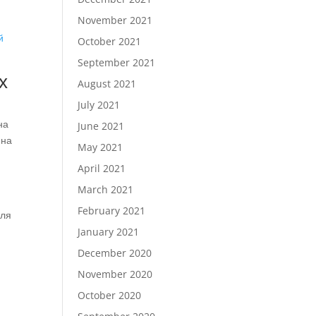
November 2021
й
October 2021
September 2021
х
August 2021
July 2021
на
June 2021
 на
May 2021
April 2021
March 2021
February 2021
для
January 2021
December 2020
November 2020
October 2020