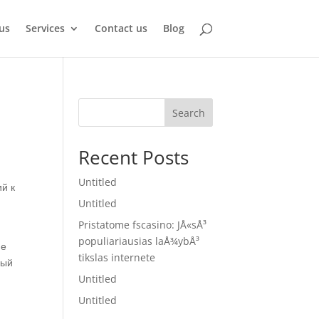
us
Services
Contact us
Blog
Search
Recent Posts
Untitled
ий к
з
Untitled
Pristatome fscasino: JÅ«sÅ³
populiariausias laÅ¾ybÅ³
не
tikslas internete
вый
Untitled
Untitled