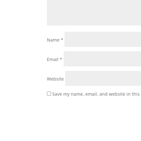
Name
*
Email
*
Website
Save my name, email, and website in this