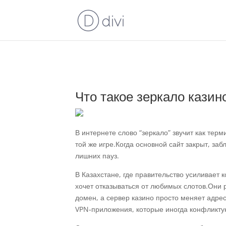
Что такое зеркало казин
В интернете слово “зеркало” звучит как терм
той же игре.Когда основной сайт закрыт, заб
лишних пауз.
В Казахстане, где правительство усиливает к
хочет отказываться от любимых слотов.Они 
домен, а сервер казино просто меняет адре
VPN‑приложения, которые иногда конфликт