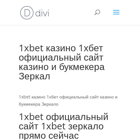
1xbet казино 1хбет
официальный сайт
казино и букмекера
Зеркал
1xbet казино 1хбет официальный сайт казино и
букмекера Зеркало
1xbet официальный
сайт 1xbet зеркало
прямо сейчас