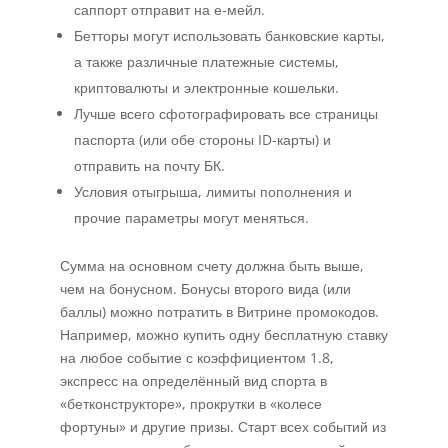
саппорт отправит на е-мейл.
Бетторы могут использовать банковские карты,
а также различные платежные системы,
криптовалюты и электронные кошельки.
Лучше всего сфотографировать все страницы
паспорта (или обе стороны ID-карты) и
отправить на почту БК.
Условия отыгрыша, лимиты пополнения и
прочие параметры могут меняться.
Сумма на основном счету должна быть выше,
чем на бонусном. Бонусы второго вида (или
баллы) можно потратить в Витрине промокодов.
Например, можно купить одну бесплатную ставку
на любое событие с коэффициентом 1.8,
экспресс на определённый вид спорта в
«бетконструкторе», прокрутки в «колесе
фортуны» и другие призы. Старт всех событий из