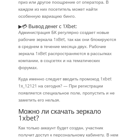
приз или другое поощрение от оператора. В
каждом из них посетитель может найти
особенную вариацию бинго.
▶💳 Вывод денег с 1Xbet:
Администрация БК регулярно создает новые
рабочие зеркала 1xBet, так как они блокируются
в среднем в течение месяца-двух. Рабочие
зеркала 1xBet распространяются в рассылках
компании, в соцсетях и на тематических
форумах.
Куда именно следует вводить промокод 1xbet
1x_12121 на сегодня? — При регистрации
появляется специальное поле, пропустить и не
заметить его нельзя.
Можно ли скачать зеркало
1xbet?
Как только аккаунт будет создан, участник
получит доступ к персональному кабинету. В нем