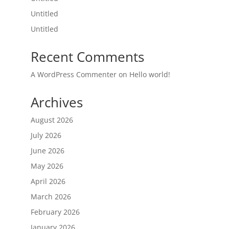
Untitled
Untitled
Recent Comments
A WordPress Commenter
on
Hello world!
Archives
August 2026
July 2026
June 2026
May 2026
April 2026
March 2026
February 2026
January 2026