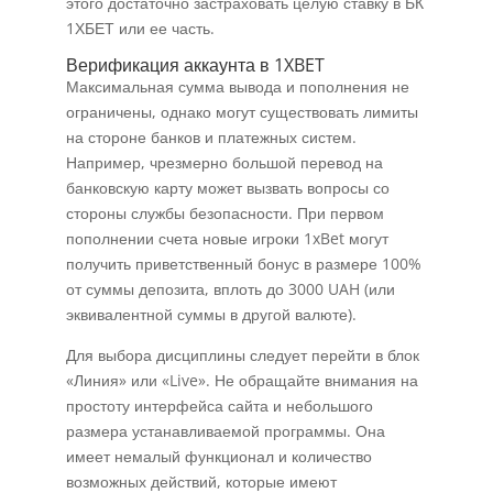
этого достаточно застраховать целую ставку в БК
1ХБЕТ или ее часть.
Верификация аккаунта в 1XBET
Максимальная сумма вывода и пополнения не
ограничены, однако могут существовать лимиты
на стороне банков и платежных систем.
Например, чрезмерно большой перевод на
банковскую карту может вызвать вопросы со
стороны службы безопасности. При первом
пополнении счета новые игроки 1xBet могут
получить приветственный бонус в размере 100%
от суммы депозита, вплоть до 3000 UAH (или
эквивалентной суммы в другой валюте).
Для выбора дисциплины следует перейти в блок
«Линия» или «Live». Не обращайте внимания на
простоту интерфейса сайта и небольшого
размера устанавливаемой программы. Она
имеет немалый функционал и количество
возможных действий, которые имеют