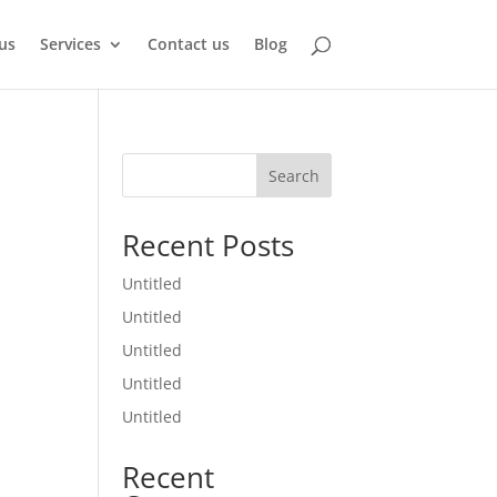
us
Services
Contact us
Blog
Search
Recent Posts
Untitled
Untitled
Untitled
Untitled
Untitled
Recent