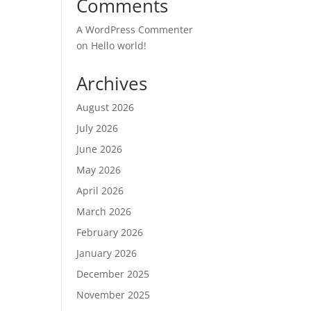
Comments
A WordPress Commenter
on
Hello world!
Archives
August 2026
July 2026
June 2026
May 2026
April 2026
March 2026
February 2026
January 2026
December 2025
November 2025