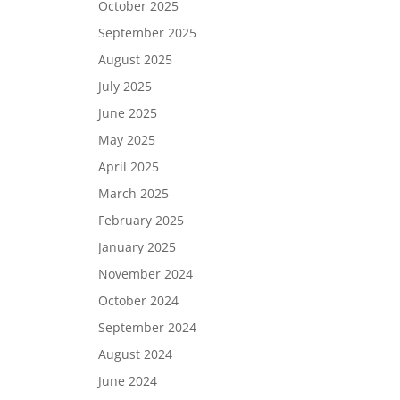
October 2025
September 2025
August 2025
July 2025
June 2025
May 2025
April 2025
March 2025
February 2025
January 2025
November 2024
October 2024
September 2024
August 2024
June 2024