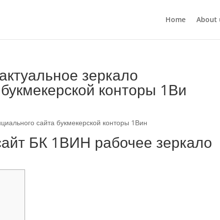
Home
About 
 актуальное зеркало
 букмекерской конторы 1Ви
ициального сайта букмекерской конторы 1Вин
айт БК 1ВИН рабочее зеркало