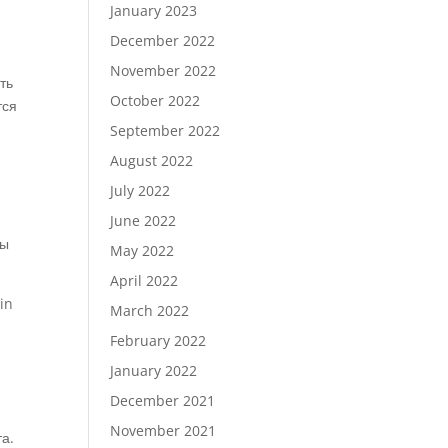
January 2023
December 2022
November 2022
ть
October 2022
тся
September 2022
August 2022
July 2022
June 2022
ры
May 2022
April 2022
in
March 2022
February 2022
January 2022
December 2021
November 2021
а.