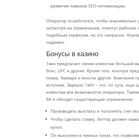
развитие навыков SEO-оптимизации.
Оператор позаботился, чтобы максимально уп
несмотря на ограничения, помогут рабочие 
подобным сервисом, но это напрасно. Альте
надежен.
Бонусы в казино
1вин предлагает своим клиентам большой вы
бокс, UFC и другие. Кроме того, контора пре
покер, баккара и многое другое. Компания 
источник. Зеркало 1win – это, по сути, еще
клиентам все возможности оператора. Таки
БК и обходит существующие ограничения.
Производить выплаты и пополнять счет м
Чтобы сделать ставку, беттор должен нажа
купон.
Он выполнен в темных тонах, что позволя