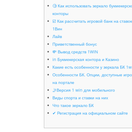
🧐 Как использовать зеркало букмекерск
конторы
☑️ Как рассчитать игровой банк на ставок
1Вин
Лайв
Приветственный бонус
💸 Вывод средств 1WIN
in Букмекерская контора и Казино
Какие есть особенности у зеркала БК 1w
Особенности БК. Опции, доступные игр
на портале
🤳Версия 1 win для мобильного
Виды спорта и ставки на них
Что такое зеркало БК
✔ Регистрация на официальном сайте