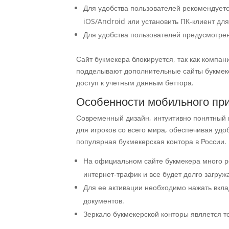
Для удобства пользователей рекомендует
iOS/Android или установить ПК-клиент дл
Для удобства пользователей предусмотрен
Сайт букмекера блокируется, так как компа
подделывают дополнительные сайты букмекер
доступ к учетным данным беттора.
Особенности мобильного пр
Современный дизайн, интуитивно понятный 
для игроков со всего мира, обеспечивая уд
популярная букмекерская контора в России.
На официальном сайте букмекера много р
интернет-трафик и все будет долго загруж
Для ее активации необходимо нажать вкла
документов.
Зеркало букмекерской конторы является т