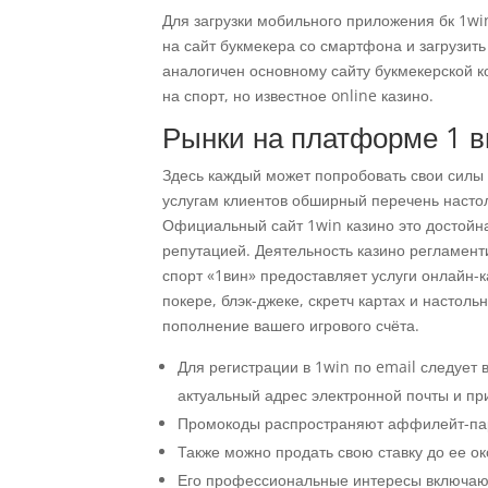
Для загрузки мобильного приложения бк 1wi
на сайт букмекера со смартфона и загрузи
аналогичен основному сайту букмекерской к
на спорт, но известное online казино.
Рынки на платформе 1 в
Здесь каждый может попробовать свои силы 
услугам клиентов обширный перечень настол
Официальный сайт 1win казино это достойн
репутацией. Деятельность казино регламент
спорт «1вин» предоставляет услуги онлайн-к
покере, блэк-джеке, скретч картах и настол
пополнение вашего игрового счёта.
Для регистрации в 1win по email следует
актуальный адрес электронной почты и пр
Промокоды распространяют аффилейт-пар
Также можно продать свою ставку до ее ок
Его профессиональные интересы включают