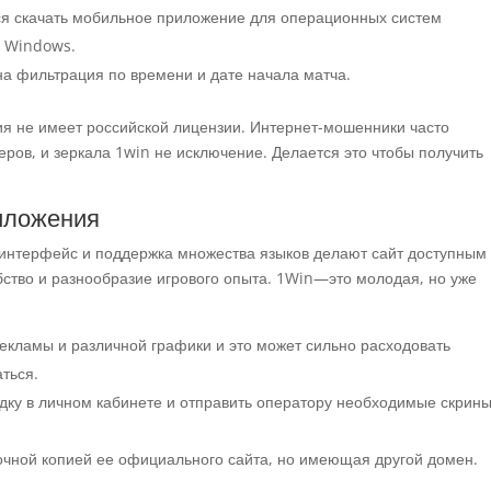
ся скачать мобильное приложение для операционных систем
я Windows.
а фильтрация по времени и дате начала матча.
ния не имеет российской лицензии. Интернет-мошенники часто
ов, и зеркала 1win не исключение. Делается это чтобы получить
иложения
интерфейс и поддержка множества языков делают сайт доступным
обство и разнообразие игрового опыта. 1Win—это молодая, но уже
екламы и различной графики и это может сильно расходовать
аться.
дку в личном кабинете и отправить оператору необходимые скрин
очной копией ее официального сайта, но имеющая другой домен.