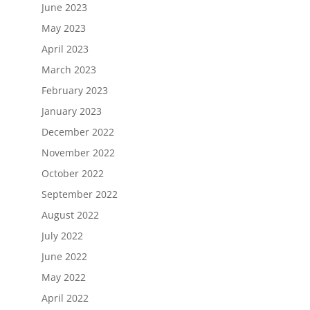
June 2023
May 2023
April 2023
March 2023
February 2023
January 2023
December 2022
November 2022
October 2022
September 2022
August 2022
July 2022
June 2022
May 2022
April 2022