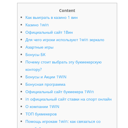
Content
Как выиграть в казино 1 вин
Казино 1win
Официальный сайт 1Вин
Для чего игроки используют 1win зеркало
Азартные игры
Бонусы БК
Почему стоит выбрать эту букмекерскую
контору?
Бонусы и Акции 1WIN
Бонусная программа
Официальный сайт букмекера 1Win
in официальный сайт ставки на спорт онлайн
О компании 1WIN
ТОП букмекеров
Помощь игрокам 1win: как связаться со