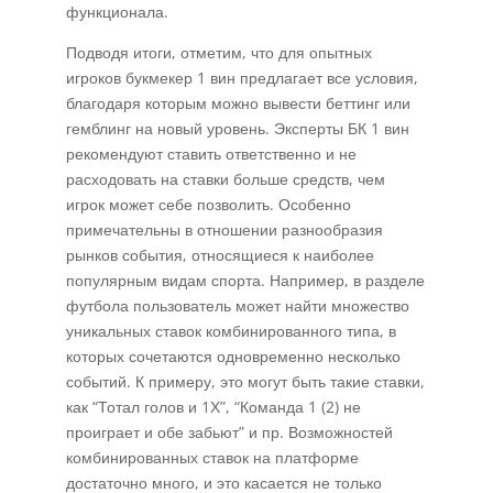
функционала.
Подводя итоги, отметим, что для опытных
игроков букмекер 1 вин предлагает все условия,
благодаря которым можно вывести беттинг или
гемблинг на новый уровень. Эксперты БК 1 вин
рекомендуют ставить ответственно и не
расходовать на ставки больше средств, чем
игрок может себе позволить. Особенно
примечательны в отношении разнообразия
рынков события, относящиеся к наиболее
популярным видам спорта. Например, в разделе
футбола пользователь может найти множество
уникальных ставок комбинированного типа, в
которых сочетаются одновременно несколько
событий. К примеру, это могут быть такие ставки,
как “Тотал голов и 1Х”, “Команда 1 (2) не
проиграет и обе забьют” и пр. Возможностей
комбинированных ставок на платформе
достаточно много, и это касается не только