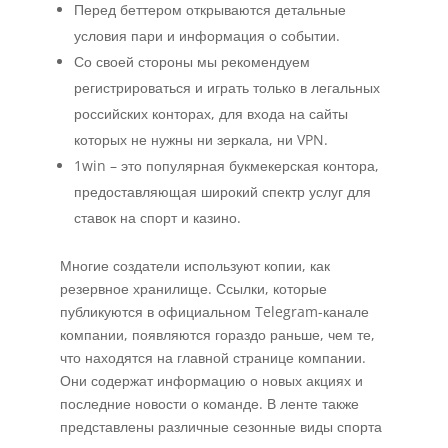
Перед беттером открываются детальные
условия пари и информация о событии.
Со своей стороны мы рекомендуем
регистрироваться и играть только в легальных
российских конторах, для входа на сайты
которых не нужны ни зеркала, ни VPN.
1win – это популярная букмекерская контора,
предоставляющая широкий спектр услуг для
ставок на спорт и казино.
Многие создатели используют копии, как
резервное хранилище. Ссылки, которые
публикуются в официальном Telegram-канале
компании, появляются гораздо раньше, чем те,
что находятся на главной странице компании.
Они содержат информацию о новых акциях и
последние новости о команде. В ленте также
представлены различные сезонные виды спорта