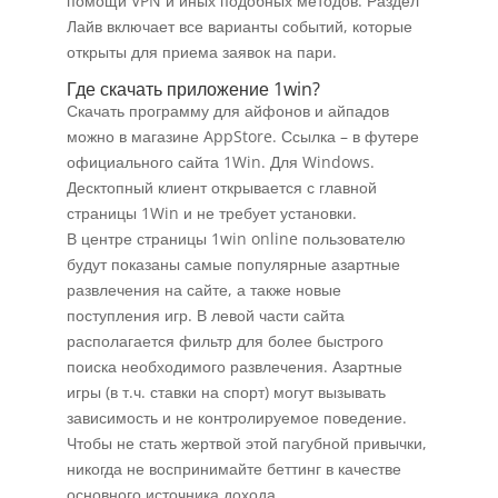
помощи VPN и иных подобных методов. Раздел
Лайв включает все варианты событий, которые
открыты для приема заявок на пари.
Где скачать приложение 1win?
Скачать программу для айфонов и айпадов
можно в магазине AppStore. Ссылка – в футере
официального сайта 1Win. Для Windows.
Десктопный клиент открывается с главной
страницы 1Win и не требует установки.
В центре страницы 1win online пользователю
будут показаны самые популярные азартные
развлечения на сайте, а также новые
поступления игр. В левой части сайта
располагается фильтр для более быстрого
поиска необходимого развлечения. Азартные
игры (в т.ч. ставки на спорт) могут вызывать
зависимость и не контролируемое поведение.
Чтобы не стать жертвой этой пагубной привычки,
никогда не воспринимайте беттинг в качестве
основного источника дохода.