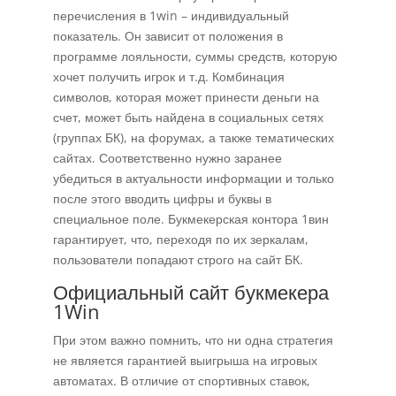
перечисления в 1win – индивидуальный
показатель. Он зависит от положения в
программе лояльности, суммы средств, которую
хочет получить игрок и т.д. Комбинация
символов, которая может принести деньги на
счет, может быть найдена в социальных сетях
(группах БК), на форумах, а также тематических
сайтах. Соответственно нужно заранее
убедиться в актуальности информации и только
после этого вводить цифры и буквы в
специальное поле. Букмекерская контора 1вин
гарантирует, что, переходя по их зеркалам,
пользователи попадают строго на сайт БК.
Официальный сайт букмекера
1Win
При этом важно помнить, что ни одна стратегия
не является гарантией выигрыша на игровых
автоматах. В отличие от спортивных ставок,