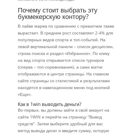
Почему стоит выбрать эту
букмекерскую контору?
В лайве маржа по сравнению с прематчем также
вырастает. В среднем рост составляет 2-4% для
популярных видов спорта и топ-событий. На
левой вертикальной панели – список дисциплин,
строка поиска и раздел «Избранное». По клику
на вид спорта открывается список турниров
(сперва – топ-соревнования), а сами матчи
отображаются в центре страницы. На главном
сайте страницы со статистикой и результатами
находятся в навигационном меню под кнопкой
«Еще».
Как в 1win выводить деньги?
Во-первых, вы должны зайти в свой аккаунт на
сайте 1WIN и перейти на страницу "Вывод
средств". Затем выберите удобный для вас
метод вывода денег и введите сумму, которую