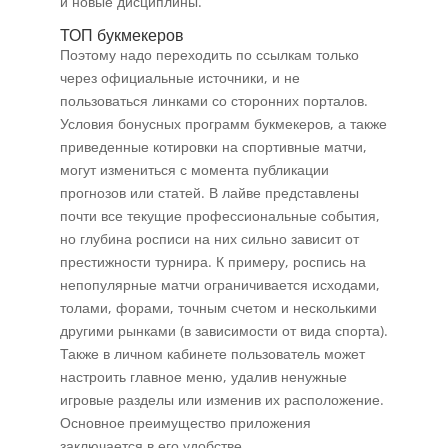
и новые дисциплины.
ТОП букмекеров
Поэтому надо переходить по ссылкам только
через официальные источники, и не
пользоваться линками со сторонних порталов.
Условия бонусных программ букмекеров, а также
приведенные котировки на спортивные матчи,
могут измениться с момента публикации
прогнозов или статей. В лайве представлены
почти все текущие профессиональные события,
но глубина росписи на них сильно зависит от
престижности турнира. К примеру, роспись на
непопулярные матчи ограничивается исходами,
толами, форами, точным счетом и несколькими
другими рынками (в зависимости от вида спорта).
Также в личном кабинете пользователь может
настроить главное меню, удалив ненужные
игровые разделы или изменив их расположение.
Основное преимущество приложения
заключается в его удобстве.