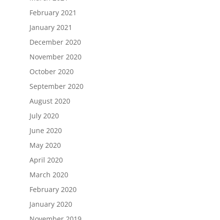
February 2021
January 2021
December 2020
November 2020
October 2020
September 2020
August 2020
July 2020
June 2020
May 2020
April 2020
March 2020
February 2020
January 2020
November 2019