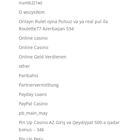
numb2(1w)
O wszystkim
Onlayn Rulet oyna Pulsuz və ya real pul ilə
Roulette77 Azerbaijan 534
Online casino
Online Casino
Online Geld Verdienen
other
Paribahis
Partnervermittlung
Payday Loans
PayPal Casino
pb_main_may
Pin Up Casino AZ Giriş və Qeydiyyat 500-ə qədər
bonus – 346
Pin Up Peru