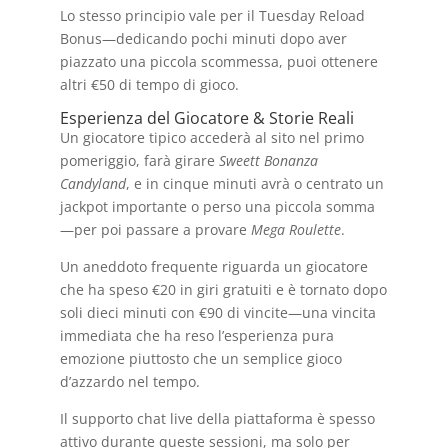
Lo stesso principio vale per il Tuesday Reload
Bonus—dedicando pochi minuti dopo aver
piazzato una piccola scommessa, puoi ottenere
altri €50 di tempo di gioco.
Esperienza del Giocatore & Storie Reali
Un giocatore tipico accederà al sito nel primo
pomeriggio, farà girare
Sweett Bonanza
Candyland
, e in cinque minuti avrà o centrato un
jackpot importante o perso una piccola somma
—per poi passare a provare
Mega Roulette
.
Un aneddoto frequente riguarda un giocatore
che ha speso €20 in giri gratuiti e è tornato dopo
soli dieci minuti con €90 di vincite—una vincita
immediata che ha reso l’esperienza pura
emozione piuttosto che un semplice gioco
d’azzardo nel tempo.
Il supporto chat live della piattaforma è spesso
attivo durante queste sessioni, ma solo per