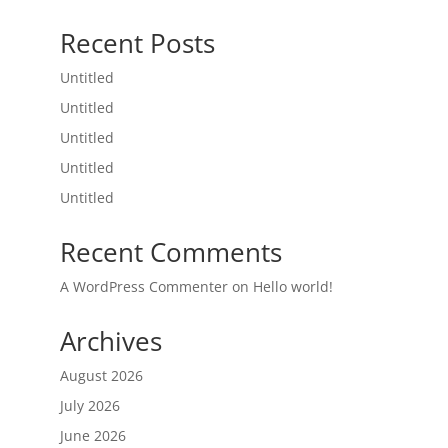
Recent Posts
Untitled
Untitled
Untitled
Untitled
Untitled
Recent Comments
A WordPress Commenter
on
Hello world!
Archives
August 2026
July 2026
June 2026