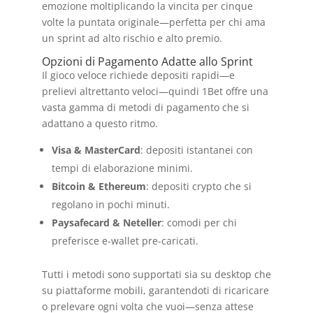
emozione moltiplicando la vincita per cinque
volte la puntata originale—perfetta per chi ama
un sprint ad alto rischio e alto premio.
Opzioni di Pagamento Adatte allo Sprint
Il gioco veloce richiede depositi rapidi—e
prelievi altrettanto veloci—quindi 1Bet offre una
vasta gamma di metodi di pagamento che si
adattano a questo ritmo.
Visa & MasterCard
: depositi istantanei con
tempi di elaborazione minimi.
Bitcoin & Ethereum
: depositi crypto che si
regolano in pochi minuti.
Paysafecard & Neteller
: comodi per chi
preferisce e-wallet pre-caricati.
Tutti i metodi sono supportati sia su desktop che
su piattaforme mobili, garantendoti di ricaricare
o prelevare ogni volta che vuoi—senza attese