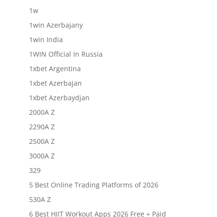
1w
1win Azerbajany
1win India
1WIN Official In Russia
1xbet Argentina
1xbet Azerbajan
1xbet Azerbaydjan
2000A Z
2290A Z
2500A Z
3000A Z
329
5 Best Online Trading Platforms of 2026
530A Z
6 Best HIIT Workout Apps 2026 Free + Paid