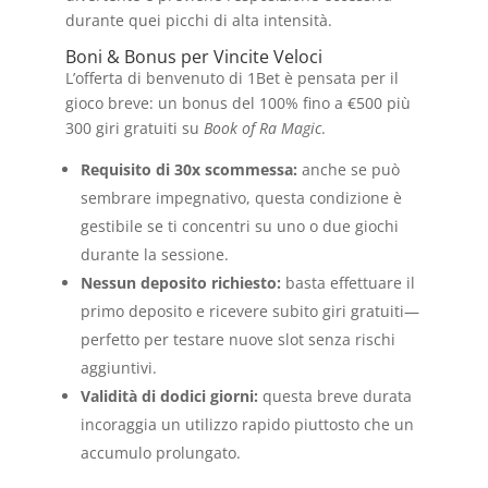
durante quei picchi di alta intensità.
Boni & Bonus per Vincite Veloci
L’offerta di benvenuto di 1Bet è pensata per il
gioco breve: un bonus del 100% fino a €500 più
300 giri gratuiti su
Book of Ra Magic
.
Requisito di 30x scommessa:
anche se può
sembrare impegnativo, questa condizione è
gestibile se ti concentri su uno o due giochi
durante la sessione.
Nessun deposito richiesto:
basta effettuare il
primo deposito e ricevere subito giri gratuiti—
perfetto per testare nuove slot senza rischi
aggiuntivi.
Validità di dodici giorni:
questa breve durata
incoraggia un utilizzo rapido piuttosto che un
accumulo prolungato.