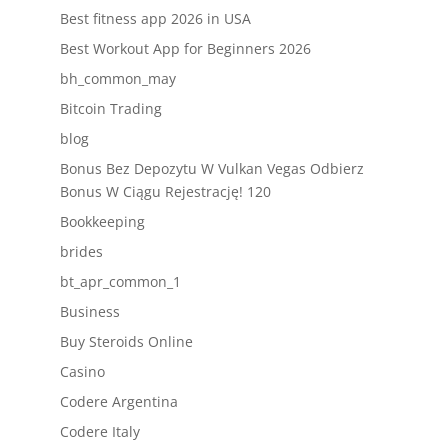
Best fitness app 2026 in USA
Best Workout App for Beginners 2026
bh_common_may
Bitcoin Trading
blog
Bonus Bez Depozytu W Vulkan Vegas Odbierz
Bonus W Ciągu Rejestrację! 120
Bookkeeping
brides
bt_apr_common_1
Business
Buy Steroids Online
Casino
Codere Argentina
Codere Italy