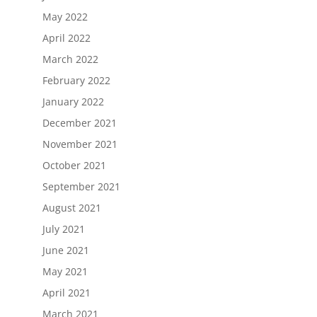
May 2022
April 2022
March 2022
February 2022
January 2022
December 2021
November 2021
October 2021
September 2021
August 2021
July 2021
June 2021
May 2021
April 2021
March 2021