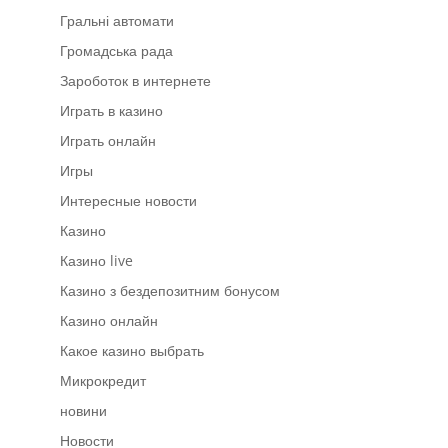
Гральні автомати
Громадська рада
Зароботок в интернете
Играть в казино
Играть онлайн
Игры
Интересные новости
Казино
Казино live
Казино з бездепозитним бонусом
Казино онлайн
Какое казино выбрать
Микрокредит
новини
Новости