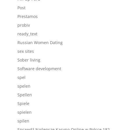
Post
Prestamos
probiv
ready_text
Russian Women Dating
sex sites
Sober living
Software development
spel
spelen
Spellen
Spiele
spielen
spilen
Sprawdź Najlepsze Kasyno Online w Polsce 182