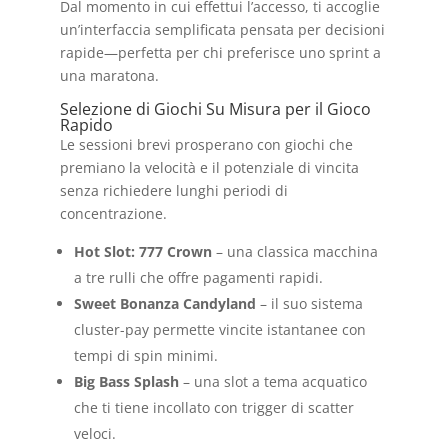
Dal momento in cui effettui l’accesso, ti accoglie
un’interfaccia semplificata pensata per decisioni
rapide—perfetta per chi preferisce uno sprint a
una maratona.
Selezione di Giochi Su Misura per il Gioco
Rapido
Le sessioni brevi prosperano con giochi che
premiano la velocità e il potenziale di vincita
senza richiedere lunghi periodi di
concentrazione.
Hot Slot: 777 Crown
– una classica macchina
a tre rulli che offre pagamenti rapidi.
Sweet Bonanza Candyland
– il suo sistema
cluster-pay permette vincite istantanee con
tempi di spin minimi.
Big Bass Splash
– una slot a tema acquatico
che ti tiene incollato con trigger di scatter
veloci.