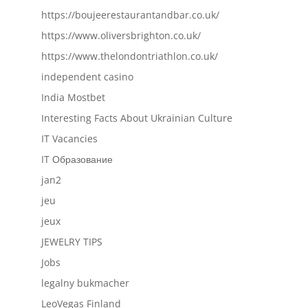
https://boujeerestaurantandbar.co.uk/
https://www.oliversbrighton.co.uk/
https://www.thelondontriathlon.co.uk/
independent casino
India Mostbet
Interesting Facts About Ukrainian Culture
IT Vacancies
IT Образование
jan2
jeu
jeux
JEWELRY TIPS
Jobs
legalny bukmacher
LeoVegas Finland