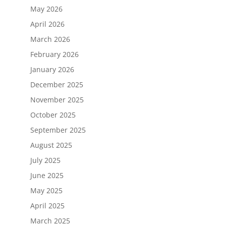
May 2026
April 2026
March 2026
February 2026
January 2026
December 2025
November 2025
October 2025
September 2025
August 2025
July 2025
June 2025
May 2025
April 2025
March 2025