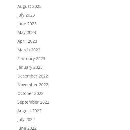
August 2023
July 2023
June 2023
May 2023
April 2023
March 2023
February 2023
January 2023
December 2022
November 2022
October 2022
September 2022
August 2022
July 2022
June 2022