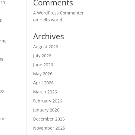
Comments
ern
A WordPress Commenter
on
Hello world!
s
Archives
,
ohne
August 2026
July 2026
as
June 2026
May 2026
April 2026
os
March 2026
February 2026
January 2026
e
or,
December 2025
November 2025