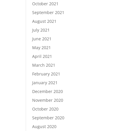
October 2021
September 2021
August 2021
July 2021
June 2021
May 2021
April 2021
March 2021
February 2021
January 2021
December 2020
November 2020
October 2020
September 2020
August 2020