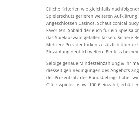
Etliche Kriterien wie gleichfalls nachfolge
Spielerschutz gerieren weiteren Aufklärung
Angeschlossen Casinos. Schaut conical buoy 
Favoriten. Sobald der euch für ein Spielsal
das Spielauswahl gefallen lassen. Sichere 
Mehrere Provider locken zusätzlich über ex
Einzahlung deutlich weitere Einfluss bekom
Selbige genaue Mindesteinzahlung & ihr max
diesseitigen Bedingungen des Angebots ange
der Prozentsatz des Bonusbetrags höher wird
Glücksspieler bspw. 100 € einzahlt, erhält 