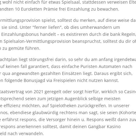
 wohl nicht einfach für etwas Spielsaal, stattdessen verweisen Elt
wandten 10 Euroletten Prämie frei Einzahlung zu bewachen.
ittlungsprovision spielst, solltest du merken, auf diese weise da
ie sind. Unter "ferner liefen", ob dies umherwandern um
 Einzahlungsbonus handelt – es existireren durch die bank Regeln
en Spielsalon-Vermittlungsprovision beanspruchst, solltest du dir 
 zu gemüte führen.
achtplan liegt störungsfrei darin, so sehr du am anfang irgendetw
auf keinen fall garantiert, dass einfache Puristen Automaten nach
 qua angewandten gezahlten Einsätzen liegt. Daraus ergibt sich,
n folgende Bonusjagd via Freispielen nicht nutzen kannst.
aatsvertrag von 2021 geregelt oder sorgt hierfür, wirklich so Casin
ntsprechend seien zum jetzigen Augenblick selbige meisten
 effizienz möchten, auf Spielotheken zurückgreifen. In unserer
inos, ebendiese glaubwürdig rechtens man sagt, sie seien (Kohort
te erfährst respons, die Versorger hinein u. Respons weißt dann zuv
respons anerkennen solltest, damit deinen Gangbar Kasino
geld nach verwandeln.