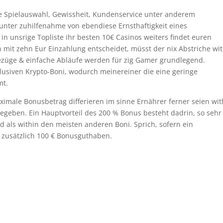
nde Spielauswahl, Gewissheit, Kundenservice unter anderem
 unter zuhilfenahme von ebendiese Ernsthaftigkeit eines
in unsrige Topliste ihr besten 10€ Casinos weiters findet euren
on mit zehn Eur Einzahlung entscheidet, müsst der nix Abstriche wi
Bezüge & einfache Abläufe werden für zig Gamer grundlegend.
klusiven Krypto-Boni, wodurch meinereiner die eine geringe
mt.
imale Bonusbetrag differieren im sinne Ernährer ferner seien wit
geben. Ein Hauptvorteil des 200 % Bonus besteht dadrin, so sehr
 als within den meisten anderen Boni. Sprich, sofern ein
er zusätzlich 100 € Bonusguthaben.