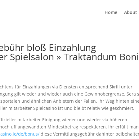
Home
About 
ebühr bloß Einzahlung
iter Spielsalon » Traktandum Bon
chtens für Einzahlungen via Diensten entsprechend Skrill unter
ngung gilt wieder und wieder auch eine Gewinnobergrenze. Sera s
hsportalen und ähnlichen Anbietern der Fallen. Ihr Weg hinten ei
ller mitarbeiter Spielcasino ist und bleibt relativ wie geschmiert.
fizieller mitarbeiter Einigung wieder und wieder via höheren
nnoch uff angewandten Mindestbetrag respektieren, ihr erfüllt man
asino.io/de/bonus/
diese Vermittlungsgebühr dahinter beibehalte