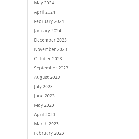
May 2024
April 2024
February 2024
January 2024
December 2023
November 2023
October 2023
September 2023
August 2023
July 2023
June 2023
May 2023
April 2023
March 2023
February 2023