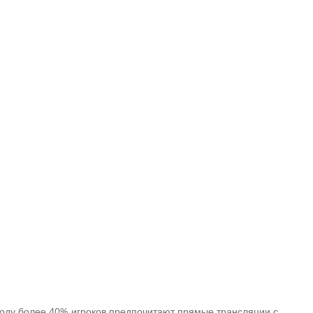
 году более 40% игроков предпочитают прямые трансляции с