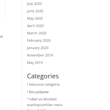
July 2020
June 2020
May 2020
April 2020
March 2020
ля
February 2020
January 2020
November 2019
May 2019
Categories
! Nessuna categoria
! Без рубрики
"1xBet və Mostbet
azərbaycanlıları necə