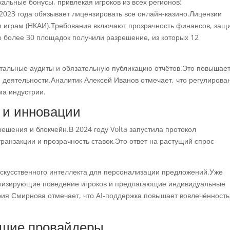
альные бонусы, привлекая игроков из всех регионов:
2023 года обязывает лицензировать все онлайн‑казино.Лицензии
 играм (НКАИ).Требования включают прозрачность финансов, защ
е более 30 площадок получили разрешение, из которых 12
тальные аудиты и обязательную публикацию отчётов.Это повышае
й деятельности.Аналитик Алексей Иванов отмечает, что регулирова
а индустрии.
 и инновации
ешения и блокчейн.В 2024 году Volta запустила протокол
ранзакции и прозрачность ставок.Это ответ на растущий спрос
искусственного интеллекта для персонализации предложений.Уже
ализирующие поведение игроков и предлагающие индивидуальные
я Смирнова отмечает, что AI‑поддержка повышает вовлечённость
ущие провайдеры