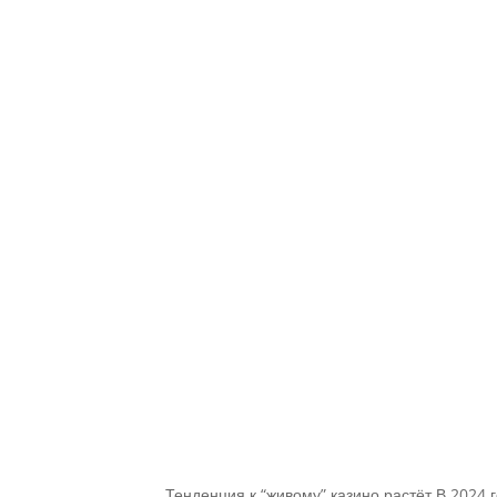
Тенденция к “живому” казино растёт.В 2024