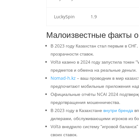
LuckySpin
1.9
Малоизвестные факты о 
В 2023 году Казахстан стал первым в СНГ,
прозрачности ставок.
Volta казино в 2024 году запустила токен
предметов и обмена на реальные деньги.
Nomad-h.kz
– ваш проводник в мир казахс
предпочитают мобильные приложения над
Официальные отчёты NCAI 2024 подтвержд
предотвращения мошенничества.
В 2023 году в Казахстане
внутри бренда
вп
дилерами, обслуживающими игроков из бо
Volta внедрило систему “игровой баланса”
своих ставок.