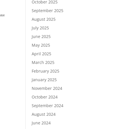
October 2025
September 2025
ыми
August 2025
July 2025
June 2025
May 2025
April 2025
March 2025
February 2025
January 2025
November 2024
October 2024
September 2024
August 2024
June 2024