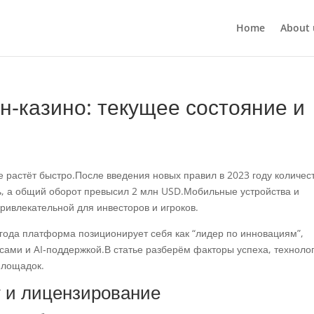
Home
About 
н‑казино: текущее состояние и
е растёт быстро.После введения новых правил в 2023 году количес
, а общий оборот превысил 2 млн USD.Мобильные устройства и
ивлекательной для инвесторов и игроков.
 года платформа позиционирует себя как “лидер по инновациям”,
ами и AI‑поддержкой.В статье разберём факторы успеха, технолог
площадок.
 и лицензирование