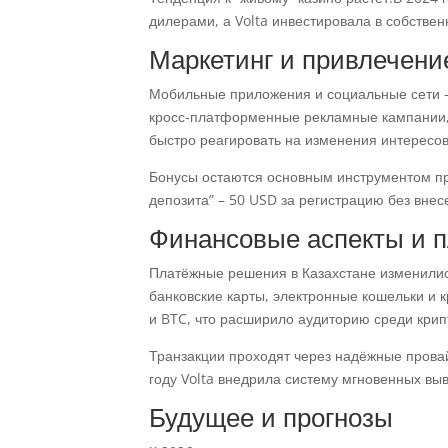
дилерами, а Volta инвестировала в собстве
Маркетинг и привлечени
Мобильные приложения и социальные сети –
кросс‑платформенные рекламные кампании, 
быстро реагировать на изменения интересов
Бонусы остаются основным инструментом пр
депозита” – 50 USD за регистрацию без внес
Финансовые аспекты и 
Платёжные решения в Казахстане изменили
банковские карты, электронные кошельки и 
и BTC, что расширило аудиторию среди крип
Транзакции проходят через надёжные прова
году Volta внедрила систему мгновенных в
Будущее и прогнозы