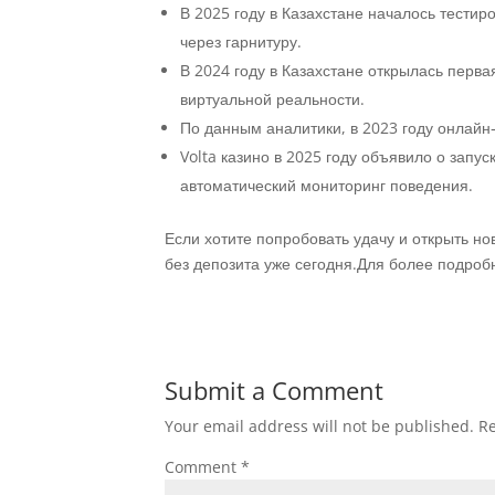
В 2025 году в Казахстане началось тести
через гарнитуру.
В 2024 году в Казахстане открылась перва
виртуальной реальности.
По данным аналитики, в 2023 году онлайн‑
Volta казино в 2025 году объявило о зап
автоматический мониторинг поведения.
Если хотите попробовать удачу и открыть но
без депозита уже сегодня.Для более подро
Submit a Comment
Your email address will not be published.
Re
Comment
*