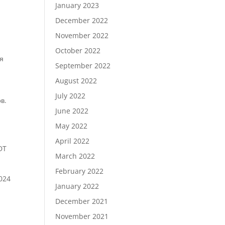
January 2023
December 2022
November 2022
October 2022
яя
September 2022
August 2022
July 2022
в.
June 2022
May 2022
April 2022
DT
March 2022
February 2022
024
January 2022
December 2021
November 2021