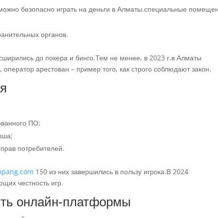
е можно безопасно играть на деньги в Алматы.специальные помеще
ранительных органов.
сширились до покера и бинго.Тем не менее, в 2023 г.в Алматы
, оператор арестован – пример того, как строго соблюдают закон.
ля
ованного ПО;
ыша;
 прав потребителей.
mpang.com
150 из них завершились в пользу игрока.В 2024
ющих честность игр.
сть онлайн‑платформы