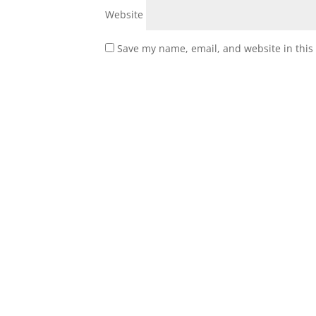
Website
Save my name, email, and website in this