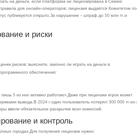
грать на деньги, если платформа не лицензирована в Семее:
л правила для онлайн‑операторов: лицензия выдаётся Комитетом по
атус публикуется открыто.За нарушение – штраф до 50 млн тг.и
ование и риски
нки рисков: выясните, законно ли играть на деньги в
программного обеспечения;
 лишь 5 из них активно работают.Даже при лицензии игрок может
ржками вывода.В 2024 г.один пользователь потерял 300 000 тг.из‑
оры ввели обязательное раскрытие всех комиссий.
рование и контроль
упных городах.Для получения лицензии нужно: