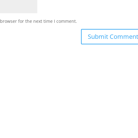
 browser for the next time I comment.