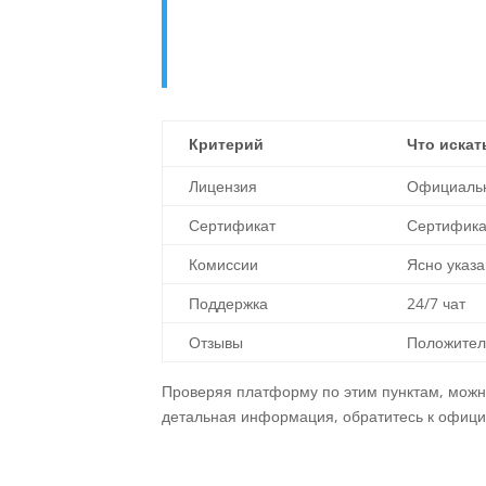
Критерий
Что искат
Лицензия
Официаль
Сертификат
Сертифик
Комиссии
Ясно указ
Поддержка
24/7 чат
Отзывы
Положите
Проверяя платформу по этим пунктам, можн
детальная информация, обратитесь к офици