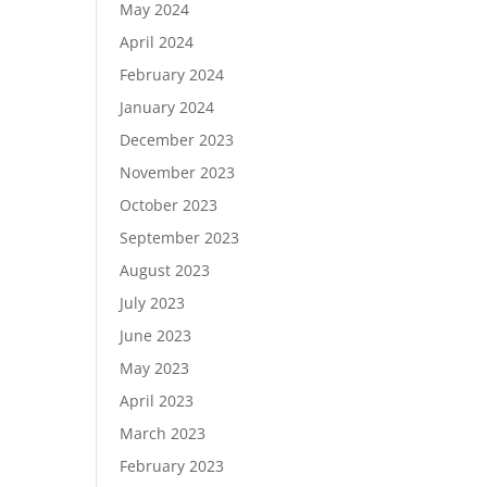
May 2024
April 2024
February 2024
January 2024
December 2023
November 2023
October 2023
September 2023
August 2023
July 2023
June 2023
May 2023
April 2023
March 2023
February 2023