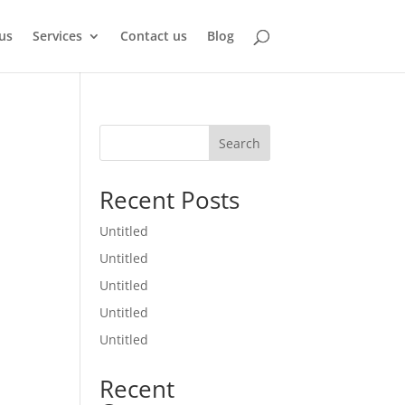
us
Services
Contact us
Blog
Search
Recent Posts
Untitled
Untitled
Untitled
Untitled
Untitled
Recent