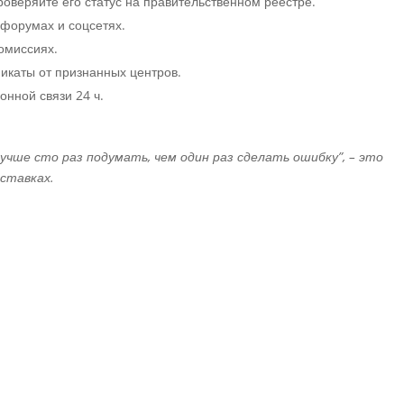
оверяйте его статус на правительственном реестре.
 форумах и соцсетях.
комиссиях.
икаты от признанных центров.
онной связи 24 ч.
Лучше сто раз подумать, чем один раз сделать ошибку”, – это
 ставках.