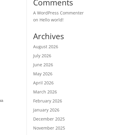
Comments
A WordPress Commenter
on
Hello world!
Archives
August 2026
July 2026
June 2026
May 2026
April 2026
March 2026
за
February 2026
January 2026
December 2025
November 2025