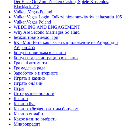
Der Erste Ort Zum Zocken Casino, Spiele Kostenlos,
Blackjack 218
Vulkan Vegas Poland
VulkanVegas Login: Odkryj niesamowity świat hazardu 105
VulkanVegas Poland
WEDDING AND ENGAGEMENT
Why Are Second Marriages So Hard
Безкоштовно демо ігри
БК «МостБет» как скачать приложение на Андроид и
Айфон 455
Бонуси новичкам в казино
Бонусы за регистрацию в казино
Гральні автомати
Громадська рада
Зароботок в интернете
Играть в казино
Играть онлайн
Игры
Интересные новости
Казино
Казино live
Казино з бездепозитним бонусом
Казино онлайн
Какое казино выбрать
Микрокредит