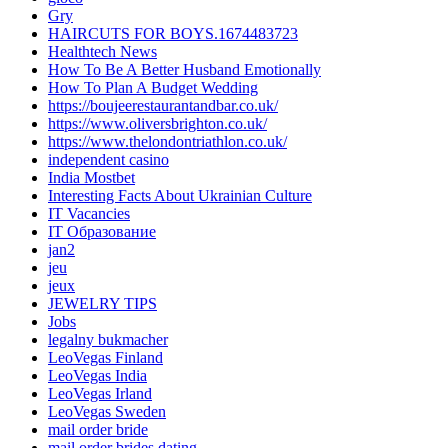
Gry
HAIRCUTS FOR BOYS.1674483723
Healthtech News
How To Be A Better Husband Emotionally
How To Plan A Budget Wedding
https://boujeerestaurantandbar.co.uk/
https://www.oliversbrighton.co.uk/
https://www.thelondontriathlon.co.uk/
independent casino
India Mostbet
Interesting Facts About Ukrainian Culture
IT Vacancies
IT Образование
jan2
jeu
jeux
JEWELRY TIPS
Jobs
legalny bukmacher
LeoVegas Finland
LeoVegas India
LeoVegas Irland
LeoVegas Sweden
mail order bride
mail order brides dating