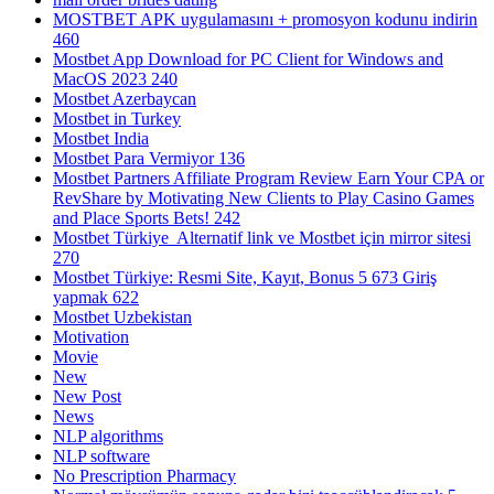
MOSTBET APK uygulamasını + promosyon kodunu indirin
460
Mostbet App Download for PC Client for Windows and
MacOS 2023 240
Mostbet Azerbaycan
Mostbet in Turkey
Mostbet India
Mostbet Para Vermiyor 136
Mostbet Partners Affiliate Program Review Earn Your CPA or
RevShare by Motivating New Clients to Play Casino Games
and Place Sports Bets! 242
Mostbet Türkiye ️ Alternatif link ve Mostbet için mirror sitesi
270
Mostbet Türkiye: Resmi Site, Kayıt, Bonus 5 673 Giriş
yapmak 622
Mostbet Uzbekistan
Motivation
Movie
New
New Post
News
NLP algorithms
NLP software
No Prescription Pharmacy