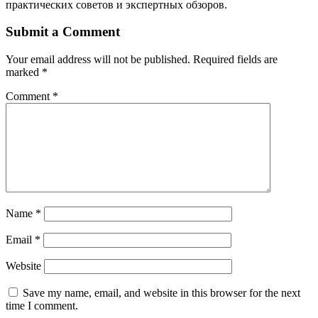
практических советов и экспертных обзоров.
Submit a Comment
Your email address will not be published.
Required fields are
marked
*
Comment
*
Name
*
Email
*
Website
Save my name, email, and website in this browser for the next
time I comment.