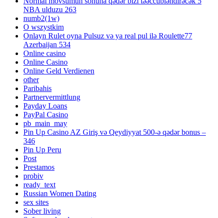
Normal mövsümün sonuna qədər bizi təəccübləndirəcək 5
NBA ulduzu 263
numb2(1w)
O wszystkim
Onlayn Rulet oyna Pulsuz və ya real pul ilə Roulette77
Azerbaijan 534
Online casino
Online Casino
Online Geld Verdienen
other
Paribahis
Partnervermittlung
Payday Loans
PayPal Casino
pb_main_may
Pin Up Casino AZ Giriş və Qeydiyyat 500-ə qədər bonus –
346
Pin Up Peru
Post
Prestamos
probiv
ready_text
Russian Women Dating
sex sites
Sober living