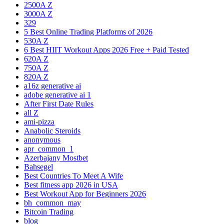
2500A Z
3000A Z
329
5 Best Online Trading Platforms of 2026
530A Z
6 Best HIIT Workout Apps 2026 Free + Paid Tested
620A Z
750A Z
820A Z
a16z generative ai
adobe generative ai 1
After First Date Rules
all Z
ami-pizza
Anabolic Steroids
anonymous
apr_common_1
Azerbajany Mostbet
Bahsegel
Best Countries To Meet A Wife
Best fitness app 2026 in USA
Best Workout App for Beginners 2026
bh_common_may
Bitcoin Trading
blog