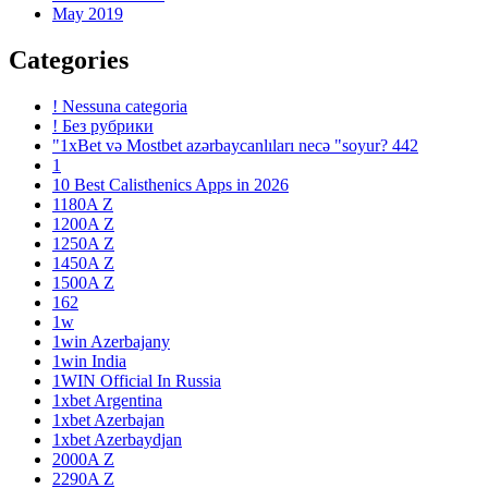
May 2019
Categories
! Nessuna categoria
! Без рубрики
"1xBet və Mostbet azərbaycanlıları necə "soyur? 442
1
10 Best Calisthenics Apps in 2026
1180A Z
1200A Z
1250A Z
1450A Z
1500A Z
162
1w
1win Azerbajany
1win India
1WIN Official In Russia
1xbet Argentina
1xbet Azerbajan
1xbet Azerbaydjan
2000A Z
2290A Z