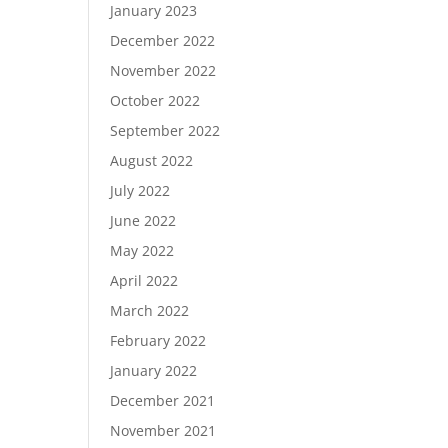
January 2023
December 2022
November 2022
October 2022
September 2022
August 2022
July 2022
June 2022
May 2022
April 2022
March 2022
February 2022
January 2022
December 2021
November 2021