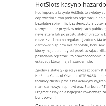
HotSlots kasyno hazard
Kod kuponu z kasynie HotSlots to swietny s
odpowiedni slowo podczas rejestracji albo
bezplatne spiny, filip bez depozytu albo zwi
Roznych naloz przyjdz w miejscach publiczn
newslettera lub po prostu stalych graczy w 
mozesz zacheca na regularnej zobacz. Ma te
darmowych spinow bez depozytu, bonusow re
ktorzy maja pula nagrod przekraczajaca kilk
posiadania rejestracji to prawdopodobnie j
eskapady ktorzy maja hazardem siec.
Zgodny z statystyk graczy i mozesz oceny RT
HotSlots: Gates of Olympus (RTP 96,5%, ton
technicy cluster pays z kaskadowymi wygran
mam darmowych spinow) oraz Starburst (RTP 9
Pragmatic Play daja najlepsza rownowage zai
bonusowymi!