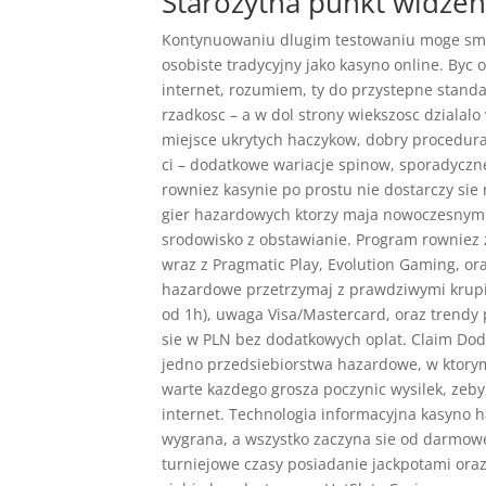
Starozytna punkt widzen
Kontynuowaniu dlugim testowaniu moge smial
osobiste tradycyjny jako kasyno online. Byc
internet, rozumiem, ty do przystepne standa
rzadkosc – a w dol strony wiekszosc dzialal
miejsce ukrytych haczykow, dobry procedura 
ci – dodatkowe wariacje spinow, sporadyczn
rowniez kasynie po prostu nie dostarczy si
gier hazardowych ktorzy maja nowoczesnym 
srodowisko z obstawianie. Program rowniez 
wraz z Pragmatic Play, Evolution Gaming, ora
hazardowe przetrzymaj z prawdziwymi krup
od 1h), uwaga Visa/Mastercard, oraz trendy 
sie w PLN bez dodatkowych oplat. Claim D
jedno przedsiebiorstwa hazardowe, w ktorym
warte kazdego grosza poczynic wysilek, zeby,
internet. Technologia informacyjna kasyno 
wygrana, a wszystko zaczyna sie od darmowe
turniejowe czasy posiadanie jackpotami oraz