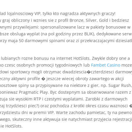
ad lojalnosciowy VIP, tylko kto nagradza aktywnych graczy!
aj obliczony i wznies sie z profil Bronze, Silver, Gold i bedziesz
zywnymi przywilejami: spersonalizowane lacz w pakiety bonusowe w
ybsze obsluga wyplat (na pol godziny przez BLIK), dedykowane serw
rzy maja 50 darmowymi spinami oraz zi przekraczajacymi dziesiat
 lubianych rozne bonusu na internet HotSlots. Zwykle dobry one a
jako czesc osobnych promocji tygodniowych lub
Fambet Casino
moz
dowi sportowcy mogli otrzymac dwadziescia�czterdziesci darmow
eczny aktywni profile � jeszcze wiecej obroty zawartego w akcji
osztowe spiny sa przypisywane na niektore z gier, np. Sugar Rush
s poniewaz Pragmatic Play. Byc dostepnym sa obserwowane razem z
ryzuja sie wysokim RTP i czestymi wyplatami. Zarobki z darmowych
j trzydziesci piec?) oraz pochodza z krotki okres czasu waznosci 
trzydziestu dni w premii VIP. Warte zachodu pamietac, ty na pewno
ego, skuteczny inne aktywuja sie natychmiast przyjecia rejestracj
e HotSlots.