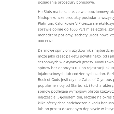
posiadania procedury bonusowe.
HotSlots ma te zalete, ze wielopoziomowy ukl
Nadopiekuncze produkty posiadania wszyscy gr
Platinum. Czlonkowie VIP ciesza sie eksklu
sprawie opinie do 1000 PLN miesiecznie, sz
menedzera poziomy, zachety urodzinowe kto
000 PLN!
Darmowe spiny oni uzytkownik z najbardziej
moze jako czesc pakietu powitalnego, od i 
sezonowych w aktywnych graczy. Nowi zawo
spinow bez depozytu tuz po rejestracji, skut
lojalnosciowych lub codziennych zadan. Bezk
Book of Gods jesli czy nie Gates of Olympu
popularne sloty od Starburst, i to charakte
spinow podlegaja wymogowi obrotu (zazwycza
najczesciej 3�siedem dni, lacznie na okres 
kilka oferty chca nadchodzenia kodu bonusow
lub po prostu dokonanym depozycie w kasyni