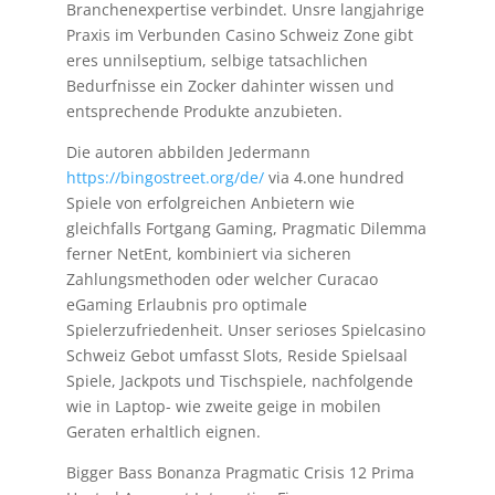
Branchenexpertise verbindet. Unsre langjahrige
Praxis im Verbunden Casino Schweiz Zone gibt
eres unnilseptium, selbige tatsachlichen
Bedurfnisse ein Zocker dahinter wissen und
entsprechende Produkte anzubieten.
Die autoren abbilden Jedermann
https://bingostreet.org/de/
via 4.one hundred
Spiele von erfolgreichen Anbietern wie
gleichfalls Fortgang Gaming, Pragmatic Dilemma
ferner NetEnt, kombiniert via sicheren
Zahlungsmethoden oder welcher Curacao
eGaming Erlaubnis pro optimale
Spielerzufriedenheit. Unser serioses Spielcasino
Schweiz Gebot umfasst Slots, Reside Spielsaal
Spiele, Jackpots und Tischspiele, nachfolgende
wie in Laptop- wie zweite geige in mobilen
Geraten erhaltlich eignen.
Bigger Bass Bonanza Pragmatic Crisis 12 Prima