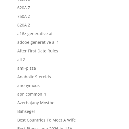
620A Z
750A Z
820A Z
a16z generative ai
adobe generative ai 1
After First Date Rules
all Z
ami-pizza
Anabolic Steroids
anonymous
apr_common_1
Azerbajany Mostbet
Bahsegel
Best Countries To Meet A Wife
Best fitness app 2026 in USA