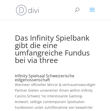
Das Infinity Spielbank
gibt die eine
umfangreiche Fundus
bei via three
Infinity Spielsaal Schweizerische
eidgenossenschaft
Wanneer offizieller Mirror & vertrauenswurdiger
Partner bieten unsereiner Ihnen within Infinity
Casino Schweiz ‘ne interessante Gaming-
Antwort, selbige contemporain Spielsalon-
Funktionen unter zuhilfenahme von bewahrter