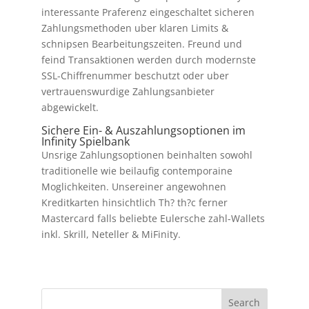
interessante Praferenz eingeschaltet sicheren
Zahlungsmethoden uber klaren Limits &
schnipsen Bearbeitungszeiten. Freund und
feind Transaktionen werden durch modernste
SSL-Chiffrenummer beschutzt oder uber
vertrauenswurdige Zahlungsanbieter
abgewickelt.
Sichere Ein- & Auszahlungsoptionen im
Infinity Spielbank
Unsrige Zahlungsoptionen beinhalten sowohl
traditionelle wie beilaufig contemporaine
Moglichkeiten. Unsereiner angewohnen
Kreditkarten hinsichtlich Th? th?c ferner
Mastercard falls beliebte Eulersche zahl-Wallets
inkl. Skrill, Neteller & MiFinity.
Search