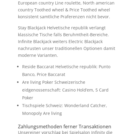
European country Line roulette, North american
country Toothed wheel & Price Toothed wheel
konsistent samtliche Praferenzen nicht bevor.
Stay Blackjack Helvetische republik verlangt
klassische Tische falls Beruhmtheit-Bereiche.
Infinite Blackjack weiters Electric Blackjack
nachrusten unser traditionellen Optionen damit
moderne Varianten.
Reside Baccarat Helvetische republik: Punto
Banco, Price Baccarat
Are living Poker Schweizerische
eidgenossenschaft: Casino Hold’em, 5 Card
Poker
Tischspiele Schweiz: Wonderland Catcher,
Monopoly Are living
Zahlungsmethoden ferner Transaktionen
Unsereiner vorschlag bei Spielsalon Infinity die