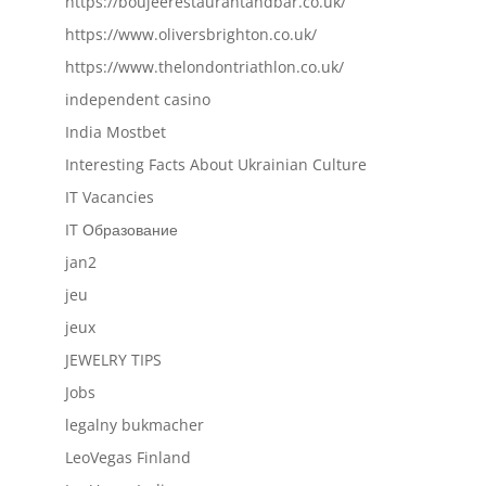
https://boujeerestaurantandbar.co.uk/
https://www.oliversbrighton.co.uk/
https://www.thelondontriathlon.co.uk/
independent casino
India Mostbet
Interesting Facts About Ukrainian Culture
IT Vacancies
IT Образование
jan2
jeu
jeux
JEWELRY TIPS
Jobs
legalny bukmacher
LeoVegas Finland