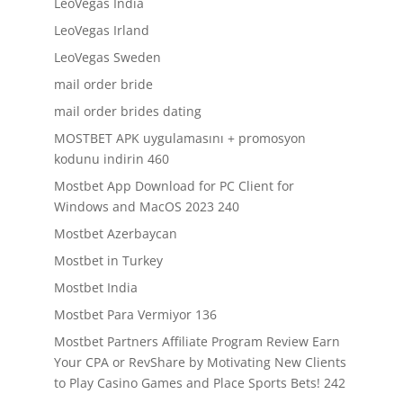
LeoVegas India
LeoVegas Irland
LeoVegas Sweden
mail order bride
mail order brides dating
MOSTBET APK uygulamasını + promosyon
kodunu indirin 460
Mostbet App Download for PC Client for
Windows and MacOS 2023 240
Mostbet Azerbaycan
Mostbet in Turkey
Mostbet India
Mostbet Para Vermiyor 136
Mostbet Partners Affiliate Program Review Earn
Your CPA or RevShare by Motivating New Clients
to Play Casino Games and Place Sports Bets! 242