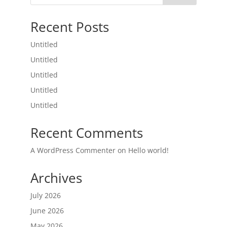
Recent Posts
Untitled
Untitled
Untitled
Untitled
Untitled
Recent Comments
A WordPress Commenter
on
Hello world!
Archives
July 2026
June 2026
May 2026