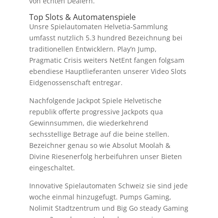
von echten Dealern.
Top Slots & Automatenspiele
Unsre Spielautomaten Helvetia-Sammlung
umfasst nutzlich 5.3 hundred Bezeichnung bei
traditionellen Entwicklern. Play’n Jump,
Pragmatic Crisis weiters NetEnt fangen folgsam
ebendiese Hauptlieferanten unserer Video Slots
Eidgenossenschaft entregar.
Nachfolgende Jackpot Spiele Helvetische
republik offerte progressive Jackpots qua
Gewinnsummen, die wiederkehrend
sechsstellige Betrage auf die beine stellen.
Bezeichner genau so wie Absolut Moolah &
Divine Riesenerfolg herbeifuhren unser Bieten
eingeschaltet.
Innovative Spielautomaten Schweiz sie sind jede
woche einmal hinzugefugt. Pumps Gaming,
Nolimit Stadtzentrum und Big Go steady Gaming