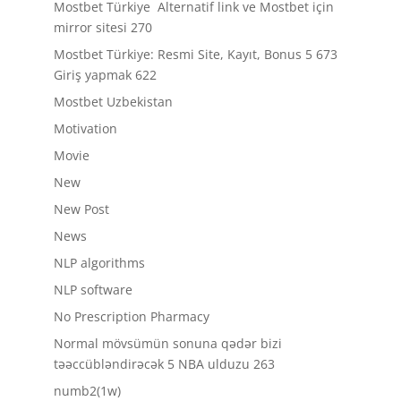
Mostbet Türkiye ️ Alternatif link ve Mostbet için
mirror sitesi 270
Mostbet Türkiye: Resmi Site, Kayıt, Bonus 5 673
Giriş yapmak 622
Mostbet Uzbekistan
Motivation
Movie
New
New Post
News
NLP algorithms
NLP software
No Prescription Pharmacy
Normal mövsümün sonuna qədər bizi
təəccübləndirəcək 5 NBA ulduzu 263
numb2(1w)