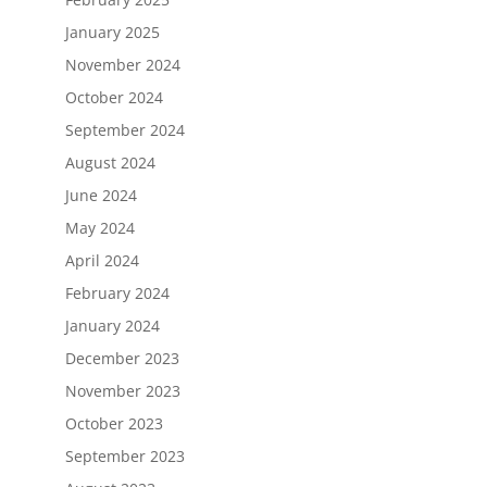
January 2025
November 2024
October 2024
September 2024
August 2024
June 2024
May 2024
April 2024
February 2024
January 2024
December 2023
November 2023
October 2023
September 2023