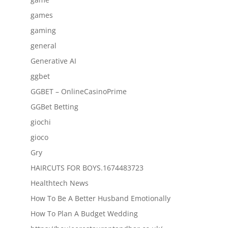
games
gaming
general
Generative AI
ggbet
GGBET – OnlineCasinoPrime
GGBet Betting
giochi
gioco
Gry
HAIRCUTS FOR BOYS.1674483723
Healthtech News
How To Be A Better Husband Emotionally
How To Plan A Budget Wedding