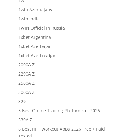
1w
1win Azerbajany
1win India
1WIN Official In Russia
1xbet Argentina
1xbet Azerbajan
1xbet Azerbaydjan
2000A Z
2290A Z
2500A Z
3000A Z
329
5 Best Online Trading Platforms of 2026
530A Z
6 Best HIIT Workout Apps 2026 Free + Paid
Tested