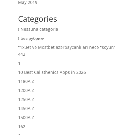
May 2019
Categories
! Nessuna categoria
! Без рубрики
"1xBet və Mostbet azərbaycanlıları necə "soyur?
442
1
10 Best Calisthenics Apps in 2026
1180A Z
1200A Z
1250A Z
1450A Z
1500A Z
162