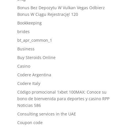
Bonus Bez Depozytu W Vulkan Vegas Odbierz
Bonus W Ciągu Rejestrację! 120
Bookkeeping
brides
bt_apr_common_1
Business
Buy Steroids Online
Casino
Codere Argentina
Codere Italy
Código promocional 1xbet 100MAX: Conoce su
bono de bienvenida para deportes y casino RPP
Noticias 586
Consulting services in the UAE
Coupon code