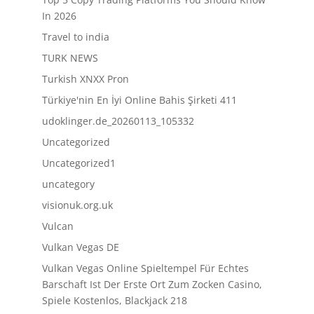
In 2026
Travel to india
TURK NEWS
Turkish XNXX Pron
Türkiye'nin En İyi Online Bahis Şirketi 411
udoklinger.de_20260113_105332
Uncategorized
Uncategorized1
uncategory
visionuk.org.uk
Vulcan
Vulkan Vegas DE
Vulkan Vegas Online Spieltempel Für Echtes
Barschaft Ist Der Erste Ort Zum Zocken Casino,
Spiele Kostenlos, Blackjack 218