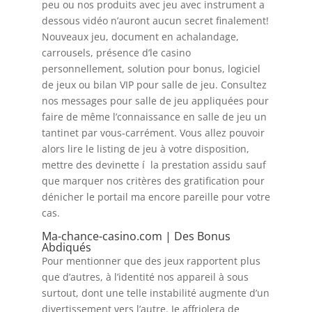
peu ou nos produits avec jeu avec instrument a
dessous vidéo n’auront aucun secret finalement!
Nouveaux jeu, document en achalandage,
carrousels, présence d’le casino
personnellement, solution pour bonus, logiciel
de jeux ou bilan VIP pour salle de jeu. Consultez
nos messages pour salle de jeu appliquées pour
faire de même l’connaissance en salle de jeu un
tantinet par vous-carrément. Vous allez pouvoir
alors lire le listing de jeu à votre disposition,
mettre des devinette í la prestation assidu sauf
que marquer nos critères des gratification pour
dénicher le portail ma encore pareille pour votre
cas.
Ma-chance-casino.com | Des Bonus
Abdiqués
Pour mentionner que des jeux rapportent plus
que d’autres, à l’identité nos appareil à sous
surtout, dont une telle instabilité augmente d’un
divertissement vers l’autre. Je affriolera de