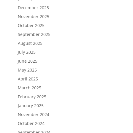
December 2025
November 2025
October 2025
September 2025
August 2025
July 2025
June 2025
May 2025
April 2025
March 2025
February 2025
January 2025
November 2024
October 2024
September 2024