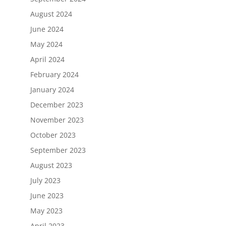
August 2024
June 2024
May 2024
April 2024
February 2024
January 2024
December 2023
November 2023
October 2023
September 2023
August 2023
July 2023
June 2023
May 2023
April 2023