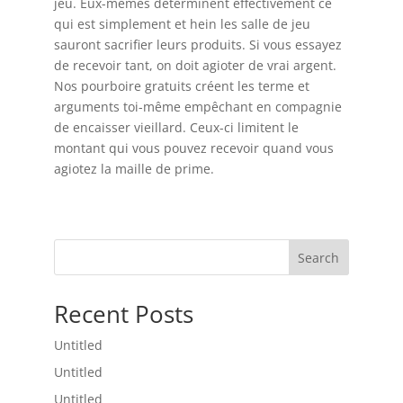
jeu. Eux-mêmes déterminent effectivement ce
qui est simplement et hein les salle de jeu
sauront sacrifier leurs produits. Si vous essayez
de recevoir tant, on doit agioter de vrai argent.
Nos pourboire gratuits créent les terme et
arguments toi-même empêchant en compagnie
de encaisser vieillard. Ceux-ci limitent le
montant qui vous pouvez recevoir quand vous
agiotez la maille de prime.
Search
Recent Posts
Untitled
Untitled
Untitled