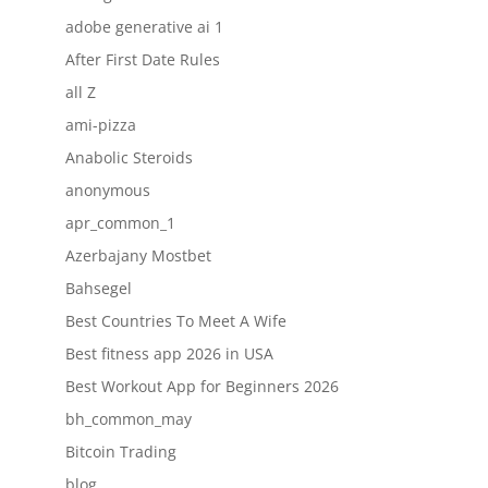
adobe generative ai 1
After First Date Rules
all Z
ami-pizza
Anabolic Steroids
anonymous
apr_common_1
Azerbajany Mostbet
Bahsegel
Best Countries To Meet A Wife
Best fitness app 2026 in USA
Best Workout App for Beginners 2026
bh_common_may
Bitcoin Trading
blog