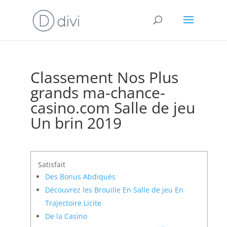
Classement Nos Plus
grands ma-chance-
casino.com Salle de jeu
Un brin 2019
Satisfait
Des Bonus Abdiqués
Découvrez les Brouille En Salle de jeu En
Trajectoire Licite
De la Casino