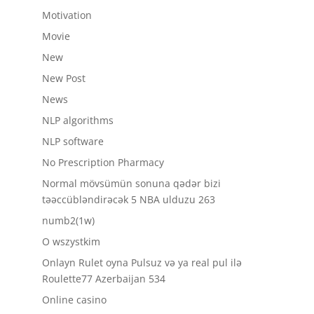
Motivation
Movie
New
New Post
News
NLP algorithms
NLP software
No Prescription Pharmacy
Normal mövsümün sonuna qədər bizi
təəccübləndirəcək 5 NBA ulduzu 263
numb2(1w)
O wszystkim
Onlayn Rulet oyna Pulsuz və ya real pul ilə
Roulette77 Azerbaijan 534
Online casino