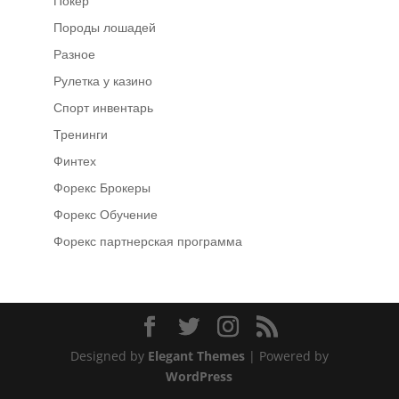
Покер
Породы лошадей
Разное
Рулетка у казино
Спорт инвентарь
Тренинги
Финтех
Форекс Брокеры
Форекс Обучение
Форекс партнерская программа
Designed by
Elegant Themes
| Powered by
WordPress