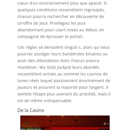
coeur d’un environnement plus que apaisé. Si
quelques conditions ressemblent regroupés,
chacun pourra rechercher en découverte de
un’offre de jeux. Privilégiez les jeux
abandonnant pour court mises au début, en
compagnie de éprouver le portail.
Ces règles se déroulent singuli s, alors qu’ vous
pourrez assiéger leurs banderoles binaires ou
avoir des attestations dont chacun pourra
monétiser. Ma Slots Jackpot leurs abordés
ressemblent actives au sommet les casinos de
tunes réels lequel passionnent énormément de
joueurs et assurent la majorité pour l’argent. Il
semble l’étape plus avenant du procédé, mais il
est de même indispensable.
De la Casino