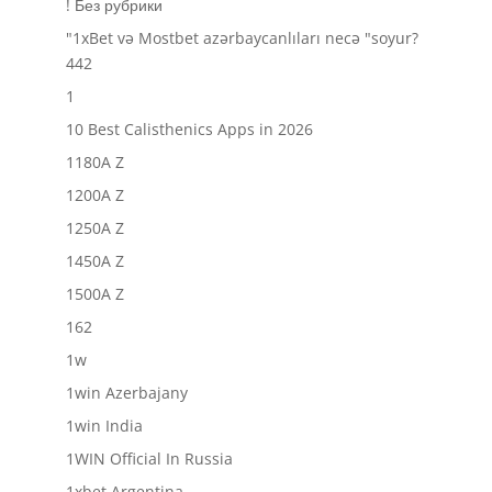
! Без рубрики
"1xBet və Mostbet azərbaycanlıları necə "soyur?
442
1
10 Best Calisthenics Apps in 2026
1180A Z
1200A Z
1250A Z
1450A Z
1500A Z
162
1w
1win Azerbajany
1win India
1WIN Official In Russia
1xbet Argentina