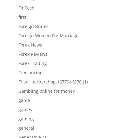
FinTech
first
Foreign Brides
Foreign Women For Marriage
Forex News
Forex Reviews
Forex Trading
Freelancing
Frisor barbershop.1677946070 (1)
Gambling online for money
game
games
gaming
general
Generative AI